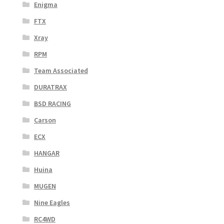
Enigma
FTX
Xray
RPM
Team Associated
DURATRAX
BSD RACING
Carson
ECX
HANGAR
Huina
MUGEN
Nine Eagles
RC4WD