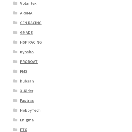
Volantex
ARRMA
CEN RACING
GMADE
HSP RACING
Kyosho
PROBOAT
FMS
hubsan
X-Rider
Fastrax
HobbyTech
Enigma
FTX