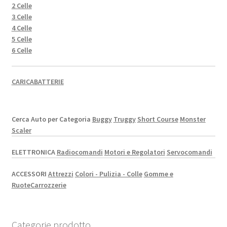
2 Celle
3 Celle
4 Celle
5 Celle
6 Celle
CARICABATTERIE
Cerca Auto per Categoria
Buggy
Truggy
Short Course
Monster
Scaler
ELETTRONICA
Radiocomandi
Motori e Regolatori
Servocomandi
ACCESSORI
Attrezzi
Colori - Pulizia - Colle
Gomme e
Ruote
Carrozzerie
Categorie prodotto