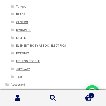
Yuneec
BLADE
CENTRO
DYNAMITE
EFLITE
ELEMENT RC BY ASSOC. ELECTRICS
ETRONIX
FISHING PEOPLE
JOYSWAY
TLR
Accessori
Elettronica
0
Elicotteri
Cerca:
Cerca