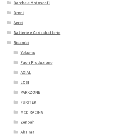
Barche e Motoscafi
Droni
Aerei
Batterie e Caricabatterie
Ricambi
Yokomo
Fuori Produzione
AXIAL
LOSI
PARKZONE
FURITEK
MCD RACING
Zenoah
Absima