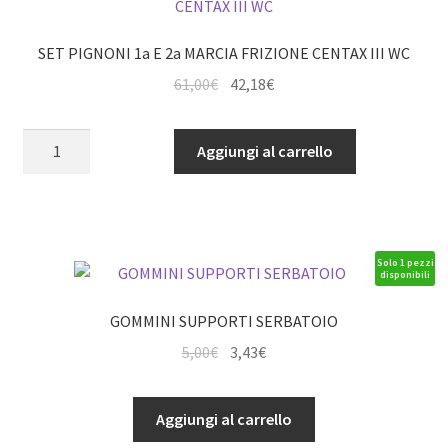
SET PIGNONI 1a E 2a MARCIA FRIZIONE CENTAX III WC
Il
Il
61,00
€
42,18
€
prezzo
prezzo
originale
attuale
SET
Aggiungi al carrello
era:
è:
PIGNONI
61,00€.
42,18€.
1a
E
2a
MARCIA
Solo 1 pezzi
disponibili
FRIZIONE
CENTAX
GOMMINI SUPPORTI SERBATOIO
III
Il
Il
5,00
€
3,43
€
WC
prezzo
prezzo
quantità
originale
attuale
GOMMINI
Aggiungi al carrello
era:
è:
SUPPORTI