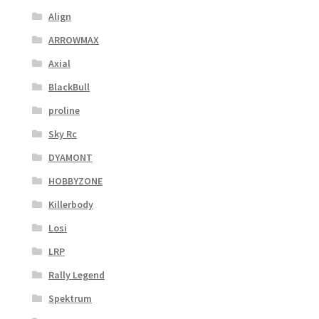
Align
ARROWMAX
Axial
BlackBull
proline
Sky Rc
DYAMONT
HOBBYZONE
Killerbody
Losi
LRP
Rally Legend
Spektrum