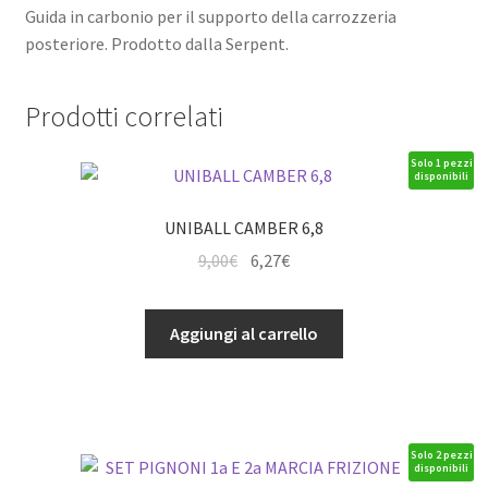
Guida in carbonio per il supporto della carrozzeria
posteriore. Prodotto dalla Serpent.
Prodotti correlati
Solo 1 pezzi
disponibili
UNIBALL CAMBER 6,8
Il
Il
9,00
€
6,27
€
prezzo
prezzo
originale
attuale
UNIBALL
Aggiungi al carrello
era:
è:
CAMBER
9,00€.
6,27€.
6,8
quantità
Solo 2 pezzi
disponibili