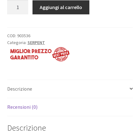
GUIDA
Aggiungi al carrello
14,00€.
9,38€.
SUPPORTO
CARROZZERIA
POSTERIORE
quantità
COD:
903536
Categoria:
SERPENT
Descrizione
Recensioni (0)
Descrizione