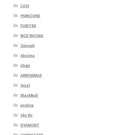
LOSI
PARKZONE
FURITEK
MCD RACING
Zenoah
Absima
Align
ARROWMAX
Axial
BlackBull
proline
Sky Rc
DYAMONT