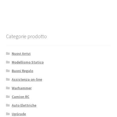
5,00€.
3,43€.
SERBATOIO
quantità
Categorie prodotto
Nuovi Arrivi
Modellismo Statico
Buoni Regalo
Assistenza on-line
Warhammer
Camion RC
Auto Elettriche
UpGrade