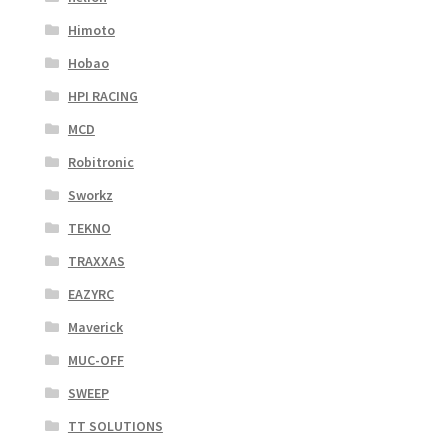
Himoto
Hobao
HPI RACING
MCD
Robitronic
Sworkz
TEKNO
TRAXXAS
EAZYRC
Maverick
MUC-OFF
SWEEP
TT SOLUTIONS