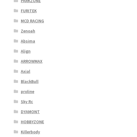
PARKZONE
FURITEK
MCD RACING
Zenoah
Absima
Align
ARROWMAX
Axial
BlackBull
proline
Sky Rc
DYAMONT
HOBBYZONE
Killerbody