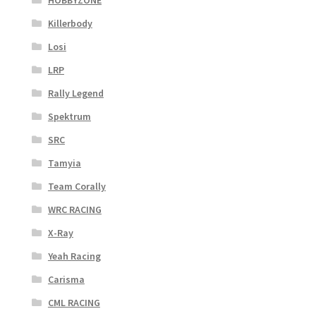
HOBBYZONE
Killerbody
Losi
LRP
Rally Legend
Spektrum
SRC
Tamyia
Team Corally
WRC RACING
X-Ray
Yeah Racing
Carisma
CML RACING