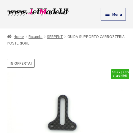
Vai
Vai
Menu
alla
al
ndi
navigazione
contenuto
Home
Ricambi
SERPENT
GUIDA SUPPORTO CARROZZERIA
u
POSTERIORE
IN OFFERTA!
Solo 2 pezzi
disponibili