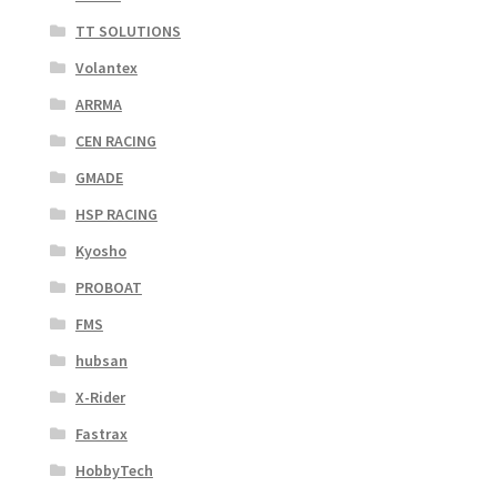
TT SOLUTIONS
Volantex
ARRMA
CEN RACING
GMADE
HSP RACING
Kyosho
PROBOAT
FMS
hubsan
X-Rider
Fastrax
HobbyTech