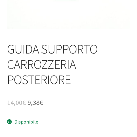
GUIDA SUPPORTO
CARROZZERIA
POSTERIORE
Il
Il
14,00
€
9,38
€
prezzo
prezzo
Disponibile
originale
attuale
era:
è: