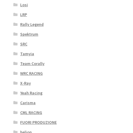
Losi
LRP
Rally Legend
Spektrum
SRC
Tamyia
Team Corally
WRC RACING
X-Ray
Yeah Racing
Carisma
CML RACING
FUORI PRODUZIONE
helion