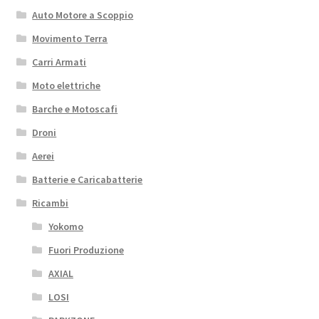
Auto Motore a Scoppio
Movimento Terra
Carri Armati
Moto elettriche
Barche e Motoscafi
Droni
Aerei
Batterie e Caricabatterie
Ricambi
Yokomo
Fuori Produzione
AXIAL
LOSI