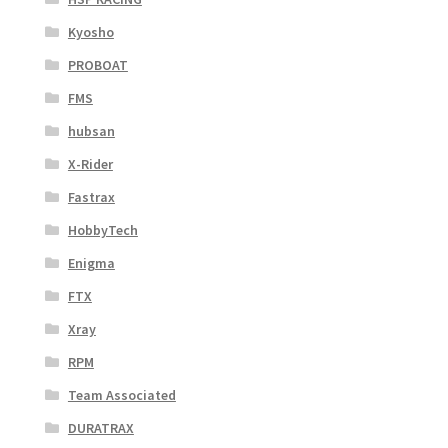
Kyosho
PROBOAT
FMS
hubsan
X-Rider
Fastrax
HobbyTech
Enigma
FTX
Xray
RPM
Team Associated
DURATRAX