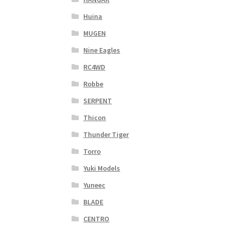
Huina
MUGEN
Nine Eagles
RC4WD
Robbe
SERPENT
Thicon
Thunder Tiger
Torro
Yuki Models
Yuneec
BLADE
CENTRO