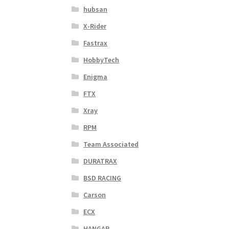
hubsan
X-Rider
Fastrax
HobbyTech
Enigma
FTX
Xray
RPM
Team Associated
DURATRAX
BSD RACING
Carson
ECX
HANGAR