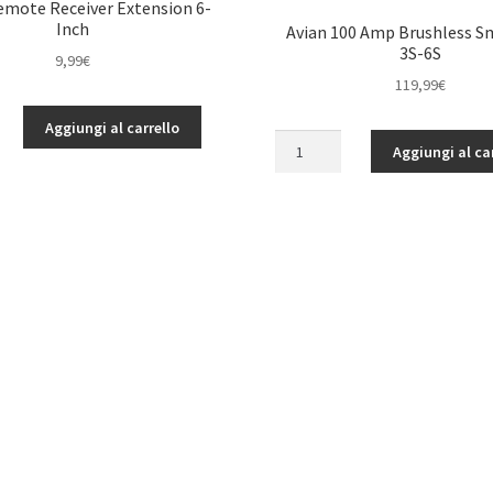
mote Receiver Extension 6-
Inch
Avian 100 Amp Brushless S
3S-6S
9,99
€
119,99
€
Aggiungi al carrello
Avian
Aggiungi al ca
100
Amp
Brushless
Smart
ESC
3S-
6S
quantità