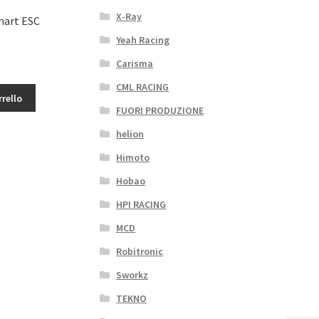
X-Ray
mart ESC
Yeah Racing
Carisma
CML RACING
rrello
FUORI PRODUZIONE
helion
Himoto
Hobao
HPI RACING
MCD
Robitronic
Sworkz
TEKNO