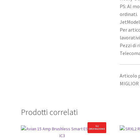
PS: Al mo
ordinati.
JetModel 
Per artic
lavorativ
Pezzi di 
Telecoma
Articolo
MIGLIOR 
Prodotti correlati
SU
ORDINAZIONE