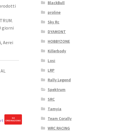
BlackBull
 prodotti
proline
EKTRUM.
Sky Rc
 giorni
DYAMONT
HOBBYZONE
, Aerei
Killerbody
Losi
LRP
 AL
Rally Legend
Spektrum
SRC
Tamyia
Team Corally
SU
ORDINAZIONE
WRC RACING