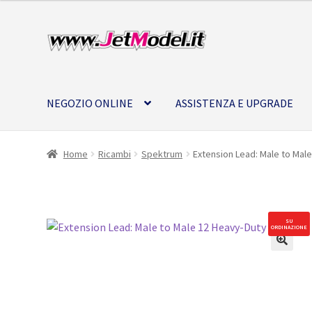
Vai
Vai
alla
al
navigazione
contenuto
NEGOZIO ONLINE
ASSISTENZA E UPGRADE
Home
Ricambi
Spektrum
Extension Lead: Male to Mal
SU
ORDINAZIONE
🔍