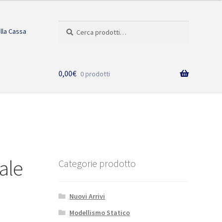
Cerca:
Cerca
alla Cassa
0,00
€
0 prodotti
ale
Categorie prodotto
Nuovi Arrivi
Modellismo Statico