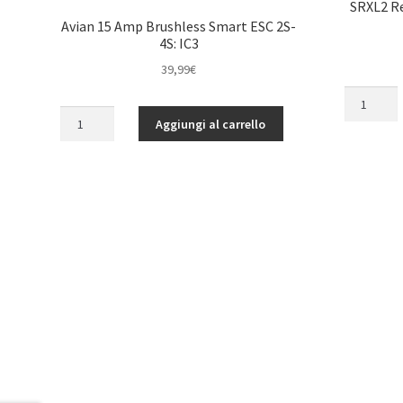
SRXL2 Re
Avian 15 Amp Brushless Smart ESC 2S-
4S: IC3
39,99
€
SRXL2
Avian
Remote
Aggiungi al carrello
15
Receiver
Amp
Extension
Brushless
6-
Smart
Inch
ESC
quantità
2S-
4S:
IC3
quantità