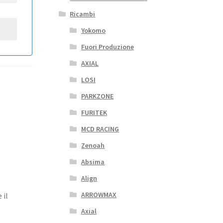
Ricambi
Yokomo
Fuori Produzione
AXIAL
LOSI
PARKZONE
FURITEK
MCD RACING
Zenoah
Absima
Align
ARROWMAX
 il
Axial