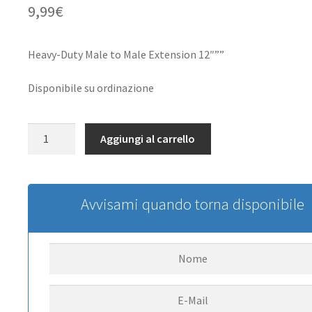
9,99
€
Heavy-Duty Male to Male Extension 12″””
Disponibile su ordinazione
Extension
Aggiungi al carrello
Lead:
Male
to
Male
Avvisami quando torna disponibile
12
Heavy-
Duty
quantità