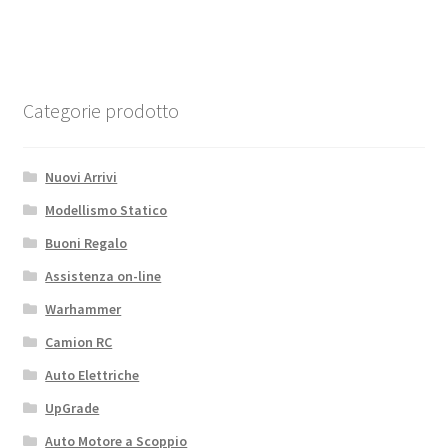
square
quantità
Categorie prodotto
Nuovi Arrivi
Modellismo Statico
Buoni Regalo
Assistenza on-line
Warhammer
Camion RC
Auto Elettriche
UpGrade
Auto Motore a Scoppio