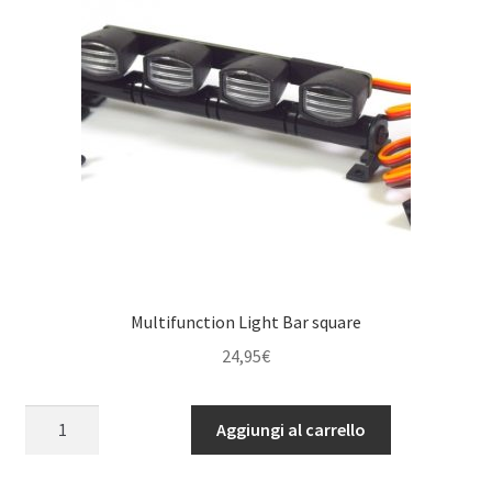
Multifunction Light Bar square
24,95
€
Multifunction
Aggiungi al carrello
Light
Bar