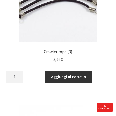
Crawler rope (3)
3,95
€
Crawler
Aggiungi al carrello
rope
(3)
quantità
SU
ORDINAZIONE