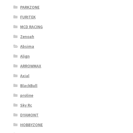
PARKZONE
FURITEK
MCD RACING
Zenoah
Absima
Align
ARROWMAX
Axial
BlackBull
proline
Sky Rc
DYAMONT
HOBBYZONE