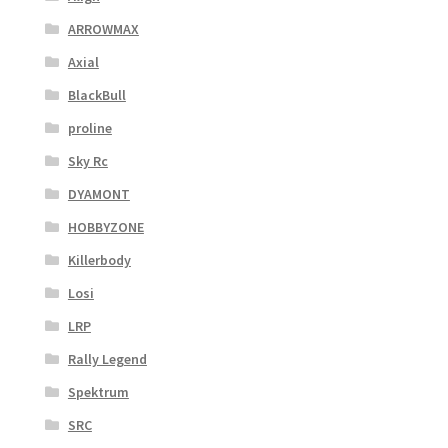
ARROWMAX
Axial
BlackBull
proline
Sky Rc
DYAMONT
HOBBYZONE
Killerbody
Losi
LRP
Rally Legend
Spektrum
SRC