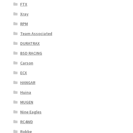
FTX
Xray
RPM
Team Associated
DURATRAX
BSD RACING
Carson
ECX
HANGAR
Huina
MUGEN
Nine Eagles
RC4WD
Robbe