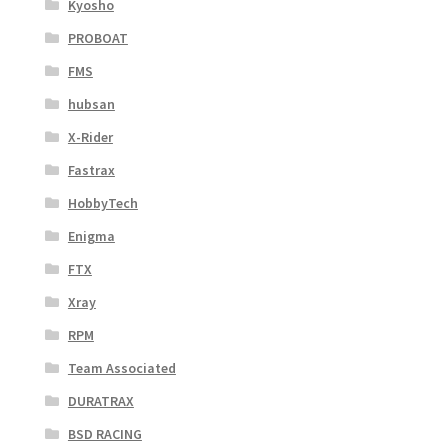
Kyosho
PROBOAT
FMS
hubsan
X-Rider
Fastrax
HobbyTech
Enigma
FTX
Xray
RPM
Team Associated
DURATRAX
BSD RACING