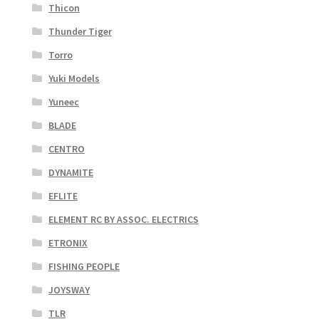
Thicon
Thunder Tiger
Torro
Yuki Models
Yuneec
BLADE
CENTRO
DYNAMITE
EFLITE
ELEMENT RC BY ASSOC. ELECTRICS
ETRONIX
FISHING PEOPLE
JOYSWAY
TLR