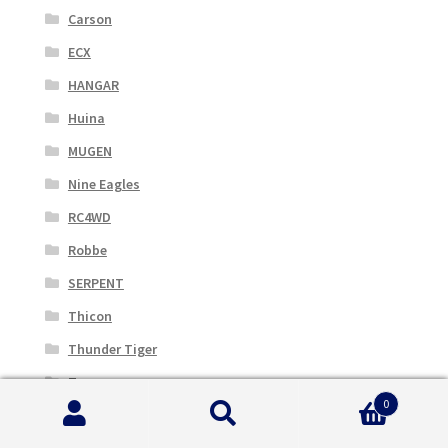
Carson
ECX
HANGAR
Huina
MUGEN
Nine Eagles
RC4WD
Robbe
SERPENT
Thicon
Thunder Tiger
Torro
0
Yuki Models
Cerca:
Cerca
Yuneec