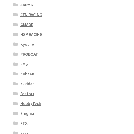
ARRMA
CEN RACING
GMADE
HSP RACING
Kyosho
PROBOAT
FMS
hubsan
X-Rider
Fastrax
HobbyTech
Enigma
FTX
Xray