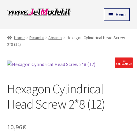
Vai
Vai
Menu
alla
al
ndi
navigazione
contenuto
Home
Ricambi
Absima
Hexagon Cylindrical Head Screw
u
2*8 (12)
SU
ORDINAZIONE
Hexagon Cylindrical
Head Screw 2*8 (12)
10,96
€