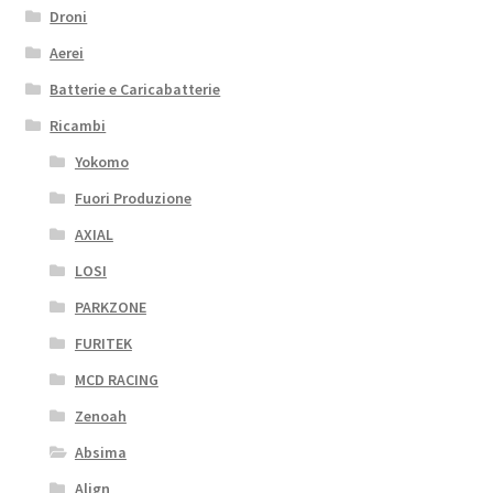
Droni
Aerei
Batterie e Caricabatterie
Ricambi
Yokomo
Fuori Produzione
AXIAL
LOSI
PARKZONE
FURITEK
MCD RACING
Zenoah
Absima
Align