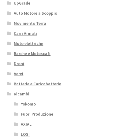
UpGrade
Auto Motore a Scoppio
Movimento Terra
Carri Armati
Moto elettriche
Barche e Motoscafi
Droni
Aerei
Batterie e Caricabatterie
Ricambi
Yokomo
Fuori Produzione
AXIAL
LOSI