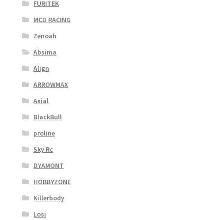
FURITEK
MCD RACING
Zenoah
Absima
Align
ARROWMAX
Axial
BlackBull
proline
Sky Rc
DYAMONT
HOBBYZONE
Killerbody
Losi