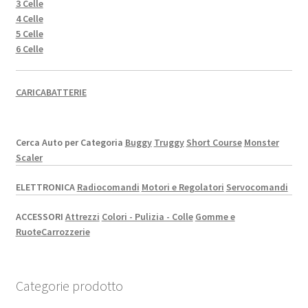
3 Celle
4 Celle
5 Celle
6 Celle
CARICABATTERIE
Cerca Auto per Categoria
Buggy
Truggy
Short Course
Monster
Scaler
ELETTRONICA
Radiocomandi
Motori e Regolatori
Servocomandi
ACCESSORI
Attrezzi
Colori - Pulizia - Colle
Gomme e
Ruote
Carrozzerie
Categorie prodotto