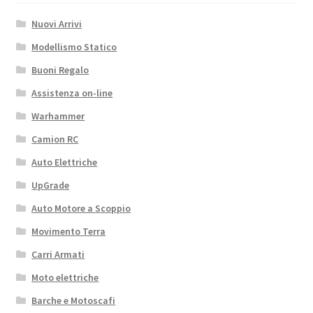
Nuovi Arrivi
Modellismo Statico
Buoni Regalo
Assistenza on-line
Warhammer
Camion RC
Auto Elettriche
UpGrade
Auto Motore a Scoppio
Movimento Terra
Carri Armati
Moto elettriche
Barche e Motoscafi