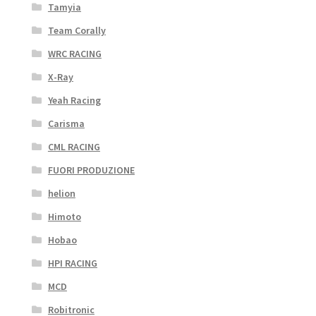
Tamyia
Team Corally
WRC RACING
X-Ray
Yeah Racing
Carisma
CML RACING
FUORI PRODUZIONE
helion
Himoto
Hobao
HPI RACING
MCD
Robitronic