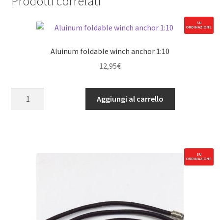
Prodotti correlati
SU
ORDINAZIONE
Aluinum foldable winch anchor 1:10
12,95
€
Aluinum
Aggiungi al carrello
foldable
winch
anchor
1:10
quantità
SU
ORDINAZIONE