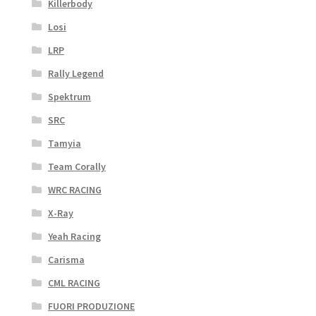
Killerbody
Losi
LRP
Rally Legend
Spektrum
SRC
Tamyia
Team Corally
WRC RACING
X-Ray
Yeah Racing
Carisma
CML RACING
FUORI PRODUZIONE