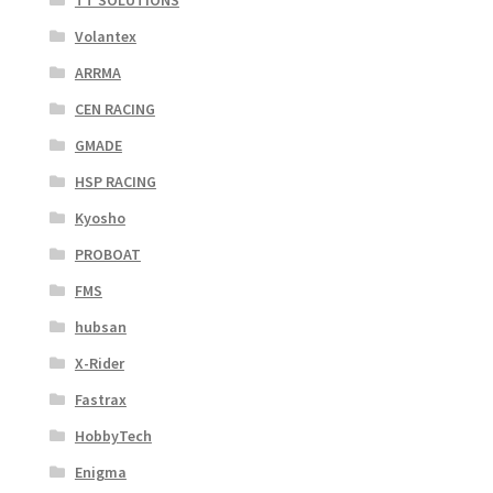
TT SOLUTIONS
Volantex
ARRMA
CEN RACING
GMADE
HSP RACING
Kyosho
PROBOAT
FMS
hubsan
X-Rider
Fastrax
HobbyTech
Enigma