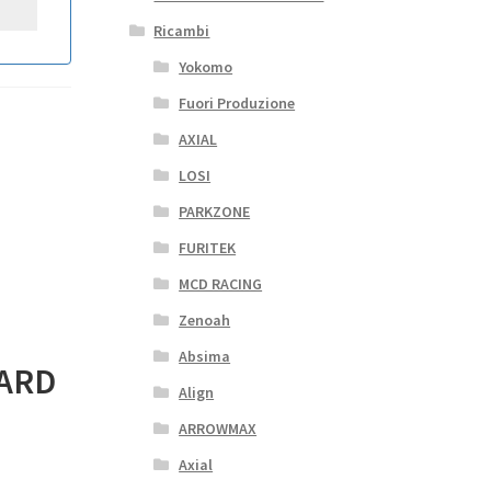
Ricambi
Yokomo
Fuori Produzione
AXIAL
LOSI
PARKZONE
FURITEK
MCD RACING
Zenoah
Absima
ARD
Align
ARROWMAX
Axial