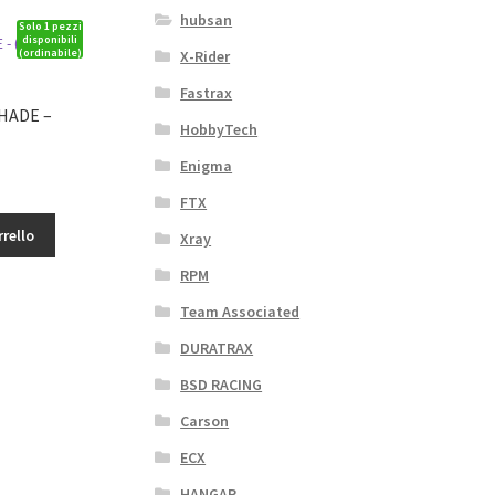
hubsan
Solo 1 pezzi
disponibili
(ordinabile)
X-Rider
Fastrax
HADE –
HobbyTech
Enigma
FTX
rrello
Xray
RPM
Team Associated
DURATRAX
BSD RACING
Carson
ECX
HANGAR