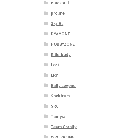
BlackBull
proline
Sky Rc
DYAMONT
HOBBYZONE
Killerbody
Losi
LRP
Rally Legend
Spektrum
SRC
Tamyia
Team Corally
WRC RACING