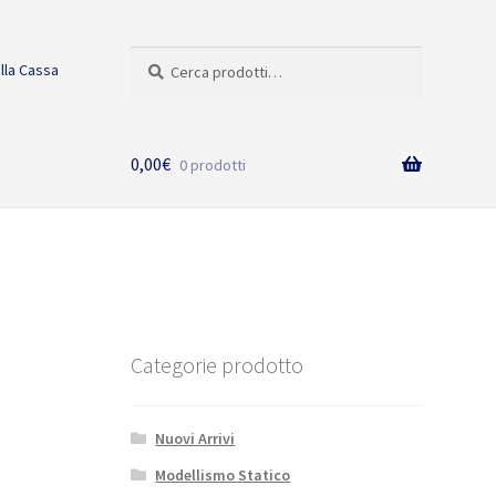
Cerca:
Cerca
alla Cassa
0,00
€
0 prodotti
Categorie prodotto
Nuovi Arrivi
Modellismo Statico