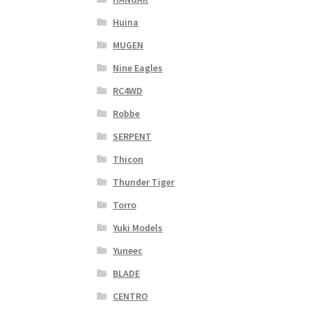
Huina
MUGEN
Nine Eagles
RC4WD
Robbe
SERPENT
Thicon
Thunder Tiger
Torro
Yuki Models
Yuneec
BLADE
CENTRO