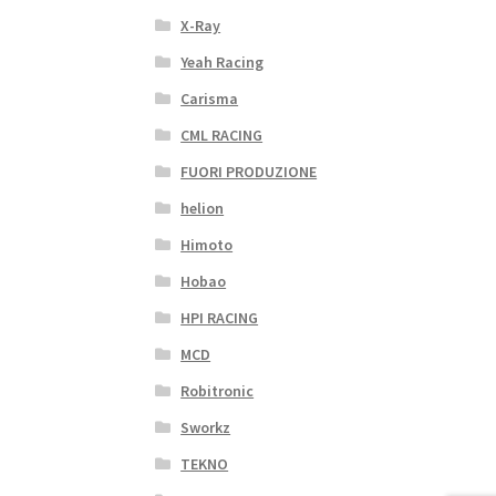
X-Ray
Yeah Racing
Carisma
CML RACING
FUORI PRODUZIONE
helion
Himoto
Hobao
HPI RACING
MCD
Robitronic
Sworkz
TEKNO