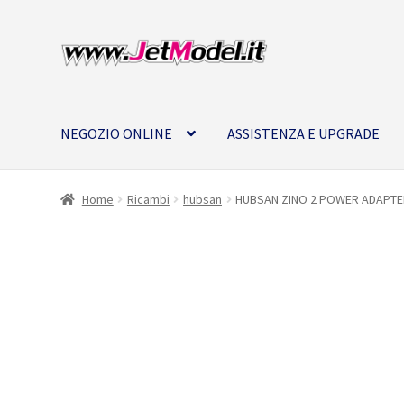
Vai
Vai
alla
al
navigazione
contenuto
NEGOZIO ONLINE
ASSISTENZA E UPGRADE
Home
Ricambi
hubsan
HUBSAN ZINO 2 POWER ADAPTER
SU
ORDINAZIONE