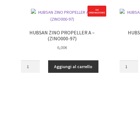
SU
ORDINAZIONE
HUBSAN ZINO PROPELLER A –
HUBS
(ZINO000-97)
6,00
€
HUBSAN
HUBSAN
Aggiungi al carrello
ZINO
ZINO
PROPELLER
PROPELLE
A
B
-
-
(ZINO000-
(ZINO000-
97)
98)
quantità
quantità