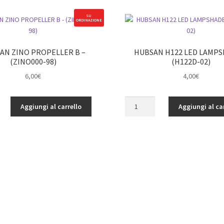
SU
ORDINAZIONE
AN ZINO PROPELLER B –
HUBSAN H122 LED LAMPS
(ZINO000-98)
(H122D-02)
6,00
€
4,00
€
HUBSAN
Aggiungi al carrello
Aggiungi al ca
H122
R
LED
LAMPSHADE
-
(H122D-
02)
quantità