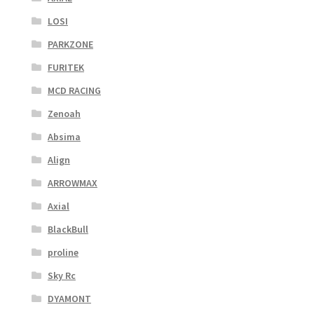
LOSI
PARKZONE
FURITEK
MCD RACING
Zenoah
Absima
Align
ARROWMAX
Axial
BlackBull
proline
Sky Rc
DYAMONT