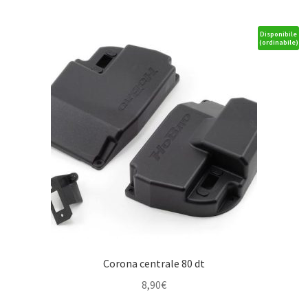
XR-
S1
/
Disponibile
(ordinabile)
BX10
quantità
Corona centrale 80 dt
8,90
€