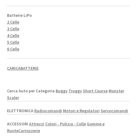
Batterie LiPo
2 Celle
3 Celle
4 Celle
5 Celle
6 Celle
CARICABATTERIE
Cerca Auto per Categoria
Buggy
Truggy
Short Course
Monster
Scaler
ELETTRONICA
Radiocomandi
Motori e Regolatori
Servocomandi
ACCESSORI
Attrezzi
Colori - Pulizia - Colle
Gomme e
Ruote
Carrozzerie