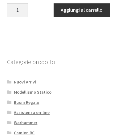
Corona
Aggiungi al carrello
centrale
80
dt
quantità
Categorie prodotto
Nuovi Arrivi
Modellismo Statico
Buoni Regalo
Assistenza on-line
Warhammer
Camion RC