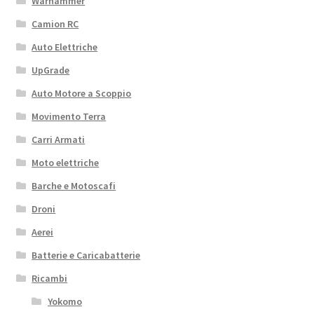
Warhammer
Camion RC
Auto Elettriche
UpGrade
Auto Motore a Scoppio
Movimento Terra
Carri Armati
Moto elettriche
Barche e Motoscafi
Droni
Aerei
Batterie e Caricabatterie
Ricambi
Yokomo