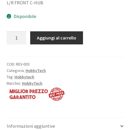
L/R FRONT C-HUB
Disponibile
C
Aggiungi al carrello
SOSP.
ANTERIORI
DX/SX
(2)
COD:
REV-003
Categoria:
HobbyTech
-
Tag:
Hobbytech
REVOLT/SURVOLT
Marchio:
HobbyTech
BX10
quantità
Informazioni aggiuntive