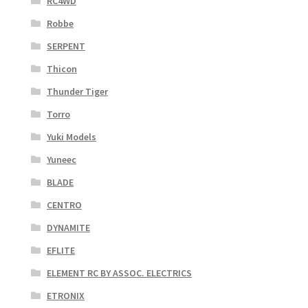
RC4WD
Robbe
SERPENT
Thicon
Thunder Tiger
Torro
Yuki Models
Yuneec
BLADE
CENTRO
DYNAMITE
EFLITE
ELEMENT RC BY ASSOC. ELECTRICS
ETRONIX