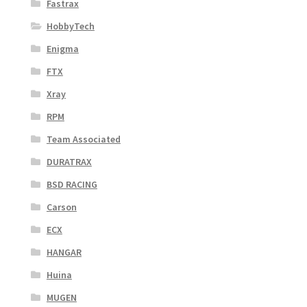
Fastrax
HobbyTech
Enigma
FTX
Xray
RPM
Team Associated
DURATRAX
BSD RACING
Carson
ECX
HANGAR
Huina
MUGEN