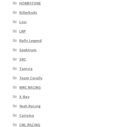
HOBBYZONE
Killerbody
Losi
LRP
Rally Legend
Spektrum
SRC
Tamyia
Team Corally
WRC RACING
X-Ray
Yeah Racing
Carisma
CML RACING