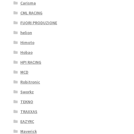
Carisma
CML RACING
FUORI PRODUZIONE
helion
Himoto
Hobao
HPI RACING
MCD
Robitronic
Sworkz
TEKNO
TRAXXAS
EAZYRC
Maverick