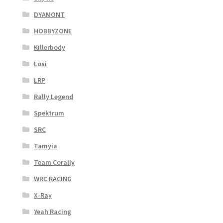
DYAMONT
HOBBYZONE
Killerbody
Losi
LRP
Rally Legend
Spektrum
SRC
Tamyia
Team Corally
WRC RACING
X-Ray
Yeah Racing