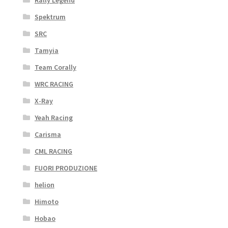
Rally Legend
Spektrum
SRC
Tamyia
Team Corally
WRC RACING
X-Ray
Yeah Racing
Carisma
CML RACING
FUORI PRODUZIONE
helion
Himoto
Hobao