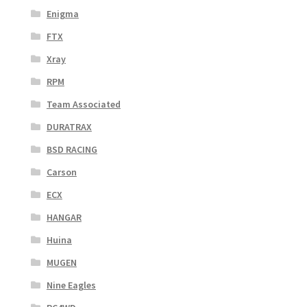
Enigma
FTX
Xray
RPM
Team Associated
DURATRAX
BSD RACING
Carson
ECX
HANGAR
Huina
MUGEN
Nine Eagles