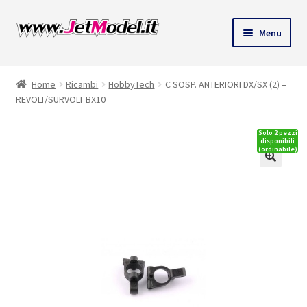
Vai
Vai
Menu
alla
al
ndi
navigazione
contenuto
Home
Ricambi
HobbyTech
C SOSP. ANTERIORI DX/SX (2) –
u
REVOLT/SURVOLT BX10
Solo 2 pezzi
disponibili
(ordinabile)