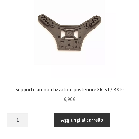
Supporto ammortizzatore posteriore XR-S1 / BX10
6,90
€
Supporto
Aggiungi al carrello
ammortizzatore
posteriore