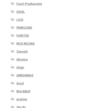
Fuori Produzione
AXIAL
LOSI
PARKZONE
FURITEK
MCD RACING
Zenoah
Absima
Align
ARROWMAX
Axial
BlackBull
proline
Sky Rc