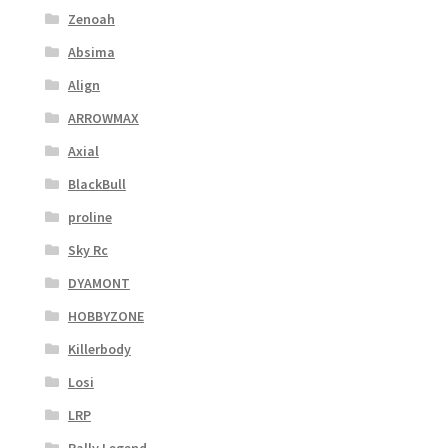
Zenoah
Absima
Align
ARROWMAX
Axial
BlackBull
proline
Sky Rc
DYAMONT
HOBBYZONE
Killerbody
Losi
LRP