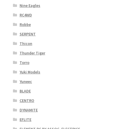
Nine Eagles
RC4WD
Robbe
SERPENT
Thicon
Thunder Tiger
Torro
Yuki Models
Yuneec
BLADE
CENTRO
DYNAMITE
EFLITE
ELEMENT RC BY ASSOC. ELECTRICS