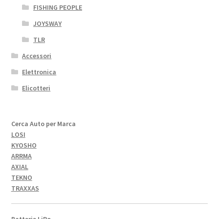
FISHING PEOPLE
JOYSWAY
TLR
Accessori
Elettronica
Elicotteri
Cerca Auto per Marca
LOSI
KYOSHO
ARRMA
AXIAL
TEKNO
TRAXXAS
Batterie LiPo