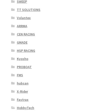
SWEEP
TT SOLUTIONS
Volantex
ARRMA
CEN RACING
GMADE
HSP RACING
Kyosho
PROBOAT
FMS
hubsan
X-Rider
Fastrax
HobbyTech