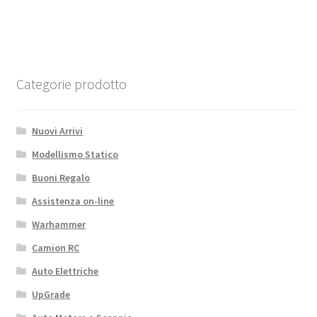
48,30€.
39,90€.
Categorie prodotto
Nuovi Arrivi
Modellismo Statico
Buoni Regalo
Assistenza on-line
Warhammer
Camion RC
Auto Elettriche
UpGrade