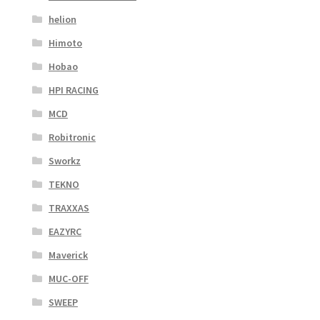
helion
Himoto
Hobao
HPI RACING
MCD
Robitronic
Sworkz
TEKNO
TRAXXAS
EAZYRC
Maverick
MUC-OFF
SWEEP