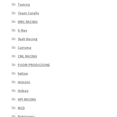
Tamyia
Team Corally
WRC RACING
X-Ray
Yeah Racing
Carisma
CML RACING
FUORI PRODUZIONE
helion
Himoto
Hobao
HPI RACING
MCD
Robitronic