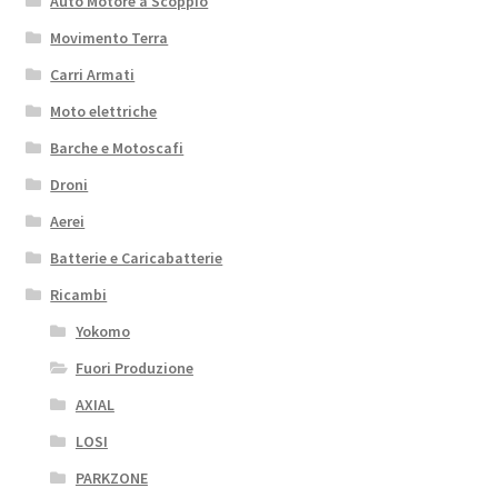
Auto Motore a Scoppio
Movimento Terra
Carri Armati
Moto elettriche
Barche e Motoscafi
Droni
Aerei
Batterie e Caricabatterie
Ricambi
Yokomo
Fuori Produzione
AXIAL
LOSI
PARKZONE