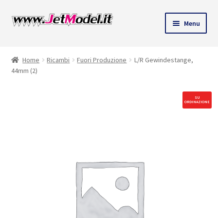
Vai
Vai
Menu
alla
al
ndi
navigazione
contenuto
Home
Ricambi
Fuori Produzione
L/R Gewindestange,
u
44mm (2)
SU
ORDINAZIONE