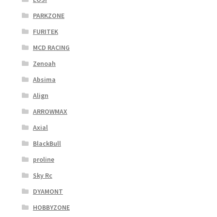
PARKZONE
FURITEK
MCD RACING
Zenoah
Absima
Align
ARROWMAX
Axial
BlackBull
proline
Sky Rc
DYAMONT
HOBBYZONE