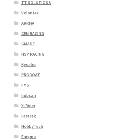
TT SOLUTIONS
Volantex
ARRMA
CEN RACING
GMADE
HSP RACING
Kyosho
PROBOAT
FMS
hubsan
X-Rider
Fastrax
HobbyTech
Enigma