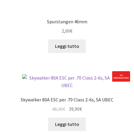
Spurstangen 46mm
2,00
€
Leggi tutto
SU
ORDINAZIONE
Skywalker 80A ESC per .70 Class 2-6s, 5A UBEC
Il
Il
48,30
€
39,90
€
prezzo
prezzo
originale
attuale
Leggi tutto
era:
è: