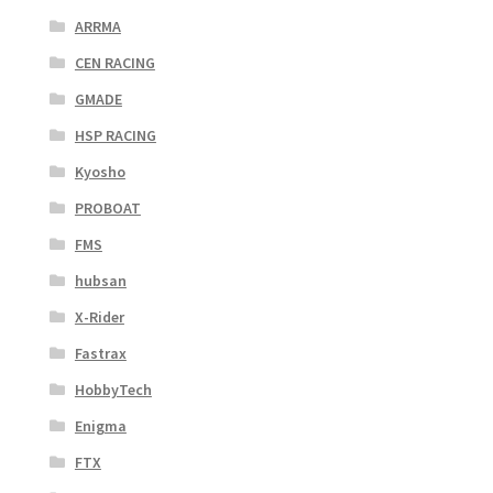
ARRMA
CEN RACING
GMADE
HSP RACING
Kyosho
PROBOAT
FMS
hubsan
X-Rider
Fastrax
HobbyTech
Enigma
FTX