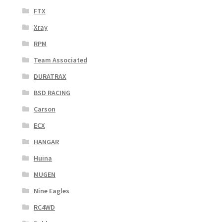
FTX
Xray
RPM
Team Associated
DURATRAX
BSD RACING
Carson
ECX
HANGAR
Huina
MUGEN
Nine Eagles
RC4WD