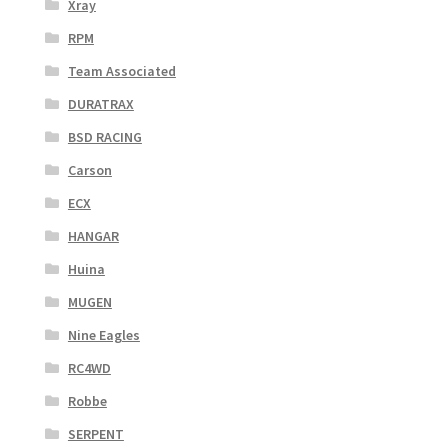
Xray
RPM
Team Associated
DURATRAX
BSD RACING
Carson
ECX
HANGAR
Huina
MUGEN
Nine Eagles
RC4WD
Robbe
SERPENT