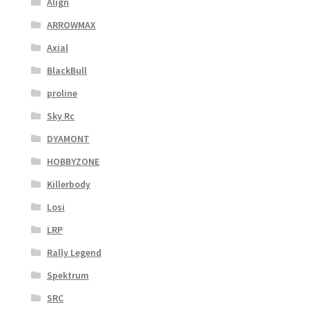
Align
ARROWMAX
Axial
BlackBull
proline
Sky Rc
DYAMONT
HOBBYZONE
Killerbody
Losi
LRP
Rally Legend
Spektrum
SRC