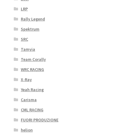
LRP
Rally Legend
Spektrum
SRC
Tamyia
Team Corally
WRC RACING
X-Ray
Yeah Racing
Carisma
CML RACING
FUORI PRODUZIONE
helion