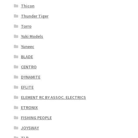
Thicon
Thunder Tiger
Torro
Yuki Models
Yuneec
BLADE
CENTRO
DYNAMITE
EFLITE
ELEMENT RC BY ASSOC. ELECTRICS
ETRONIX
FISHING PEOPLE
JOYSWAY
TLR