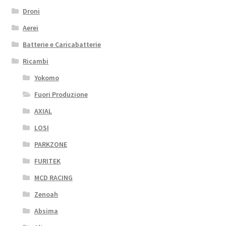
Droni
Aerei
Batterie e Caricabatterie
Ricambi
Yokomo
Fuori Produzione
AXIAL
LOSI
PARKZONE
FURITEK
MCD RACING
Zenoah
Absima