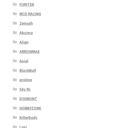
FURITEK
MCD RACING
Zenoah
Absima
Align
ARROWMAX
Axial
BlackBull
proline
Sky Rc
DYAMONT
HOBBYZONE
Killerbody
Losi