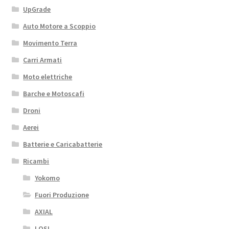
UpGrade
Auto Motore a Scoppio
Movimento Terra
Carri Armati
Moto elettriche
Barche e Motoscafi
Droni
Aerei
Batterie e Caricabatterie
Ricambi
Yokomo
Fuori Produzione
AXIAL
LOSI