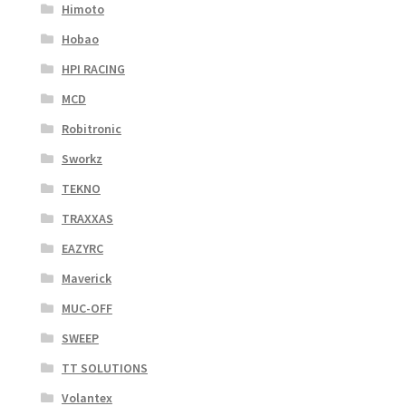
Himoto
Hobao
HPI RACING
MCD
Robitronic
Sworkz
TEKNO
TRAXXAS
EAZYRC
Maverick
MUC-OFF
SWEEP
TT SOLUTIONS
Volantex