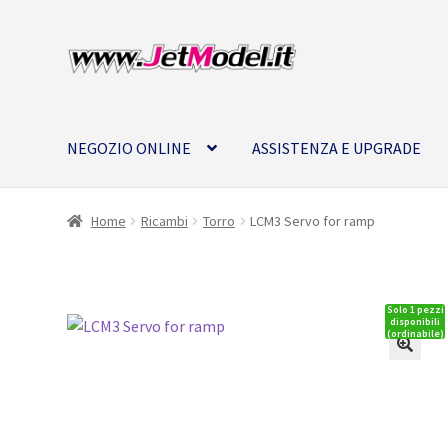
Vai
Vai
alla
al
navigazione
contenuto
NEGOZIO ONLINE
ASSISTENZA E UPGRADE
Home
Ricambi
Torro
LCM3 Servo for ramp
Solo 1 pezzi
disponibili
(ordinabile)