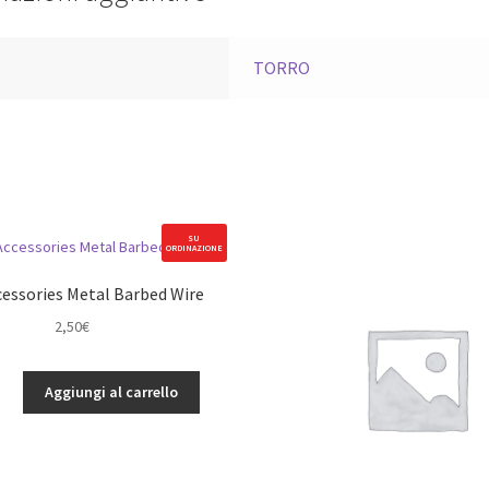
a
TORRO
SU
ORDINAZIONE
cessories Metal Barbed Wire
2,50
€
Aggiungi al carrello
es