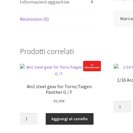
Informazioni aggiuntive
Marc
Recensioni (0)
Prodotti correlati
SU
ORDINAZIONE
1/16 Ac
4in1 steel gear for Torro/Taigen
Panther G / F
49,90
€
1/16
Accessori
4in1
Metal
Aggiungi al carrello
steel
Barbed
gear
Wire