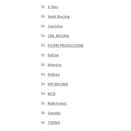
X-Ray
Yeah Racing
Carisma
CML RACING
FUORI PRODUZIONE
helion
Himoto
Hobao
HPI RACING
MCD
Robitronic
Sworkz
TEKNO