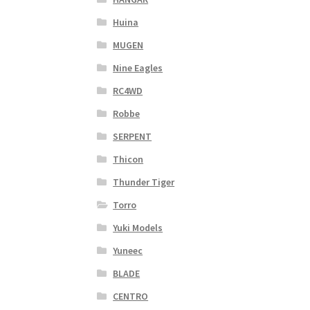
Huina
MUGEN
Nine Eagles
RC4WD
Robbe
SERPENT
Thicon
Thunder Tiger
Torro
Yuki Models
Yuneec
BLADE
CENTRO