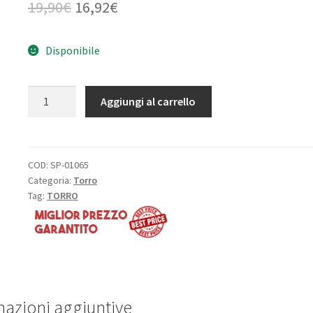
Il
Il
19,90
€
16,92
€
prezzo
prezzo
Disponibile
originale
attuale
era:
è:
LCM3
Aggiungi al carrello
19,90€.
16,92€.
Servo
for
ramp
quantità
COD:
SP-01065
Categoria:
Torro
Tag:
TORRO
mazioni aggiuntive