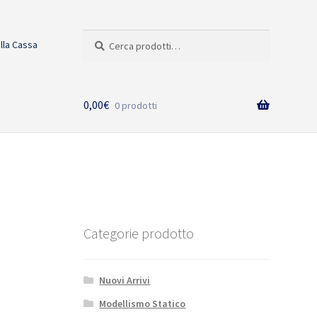
Cerca:
Cerca
alla Cassa
0,00
€
0 prodotti
Categorie prodotto
Nuovi Arrivi
Modellismo Statico