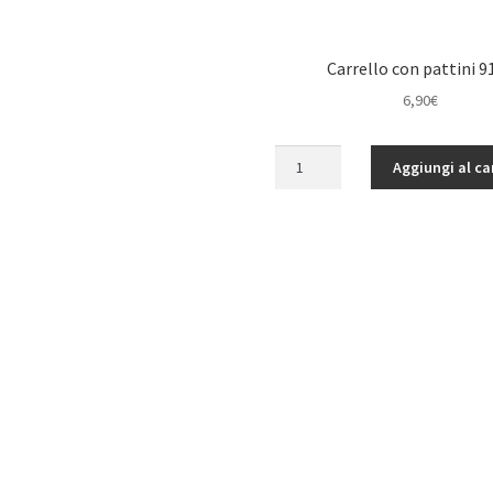
Carrello con pattini 9
6,90
€
Carrello
Aggiungi al ca
con
pattini
9116
quantità