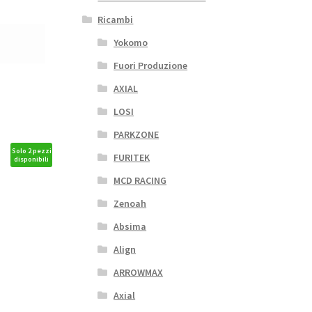
Ricambi
Yokomo
Fuori Produzione
AXIAL
LOSI
PARKZONE
Solo 2 pezzi
FURITEK
disponibili
MCD RACING
Zenoah
Absima
Align
ARROWMAX
Axial