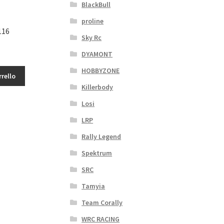
BlackBull
proline
116
Sky Rc
DYAMONT
HOBBYZONE
rrello
Killerbody
Losi
LRP
Rally Legend
Spektrum
SRC
Tamyia
Team Corally
WRC RACING