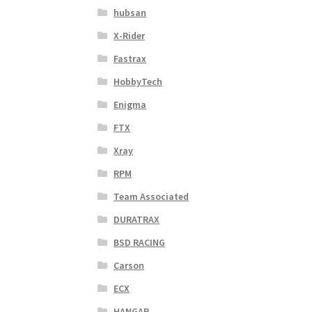
hubsan
X-Rider
Fastrax
HobbyTech
Enigma
FTX
Xray
RPM
Team Associated
DURATRAX
BSD RACING
Carson
ECX
HANGAR