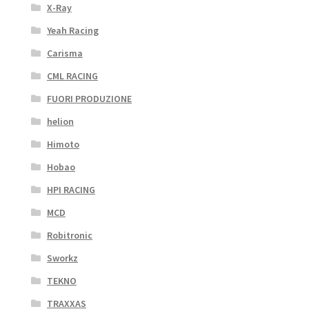
X-Ray
Yeah Racing
Carisma
CML RACING
FUORI PRODUZIONE
helion
Himoto
Hobao
HPI RACING
MCD
Robitronic
Sworkz
TEKNO
TRAXXAS