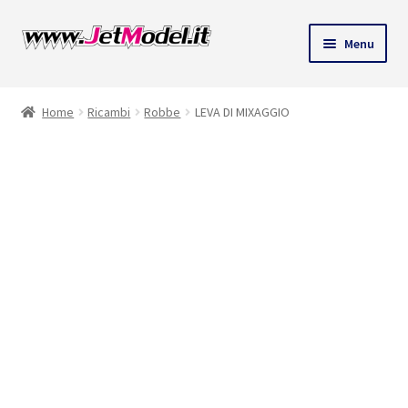
Vai
Vai
Menu
alla
al
ndi
navigazione
contenuto
Home
Ricambi
Robbe
LEVA DI MIXAGGIO
u
Solo 1 pezzi
disponibili