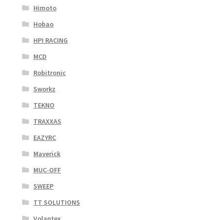
Himoto
Hobao
HPI RACING
MCD
Robitronic
Sworkz
TEKNO
TRAXXAS
EAZYRC
Maverick
MUC-OFF
SWEEP
TT SOLUTIONS
Volantex