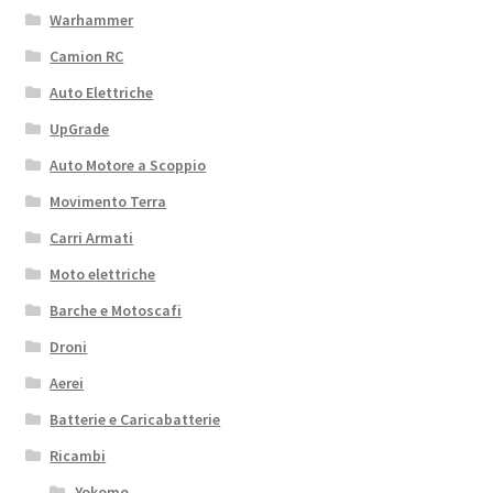
Warhammer
Camion RC
Auto Elettriche
UpGrade
Auto Motore a Scoppio
Movimento Terra
Carri Armati
Moto elettriche
Barche e Motoscafi
Droni
Aerei
Batterie e Caricabatterie
Ricambi
Yokomo