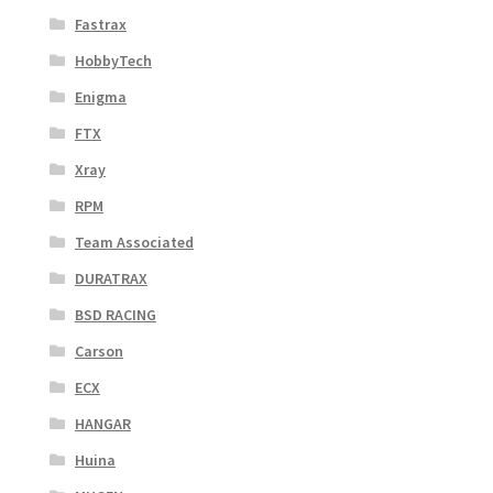
Fastrax
HobbyTech
Enigma
FTX
Xray
RPM
Team Associated
DURATRAX
BSD RACING
Carson
ECX
HANGAR
Huina