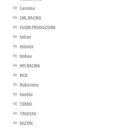
Carisma
CML RACING
FUORI PRODUZIONE
helion
Himoto
Hobao
HPI RACING
MCD
Robitronic
Sworkz
TEKNO
TRAXXAS
EAZYRC