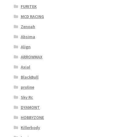
FURITEK
MCD RACING
Zenoah
Absima
Align
ARROWMAX
Axial
BlackBull
proline
Sky Rc
DYAMONT
HOBBYZONE
Killerbody