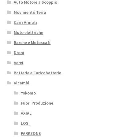
Auto Motore a Scoppio
Movimento Terra
Carri Armati
Moto elettriche
Barche e Motoscafi
Droni
Aerei
Batterie e Caricabatterie
Ricambi
Yokomo
Fuori Produzione
AXIAL
LOSI
PARKZONE