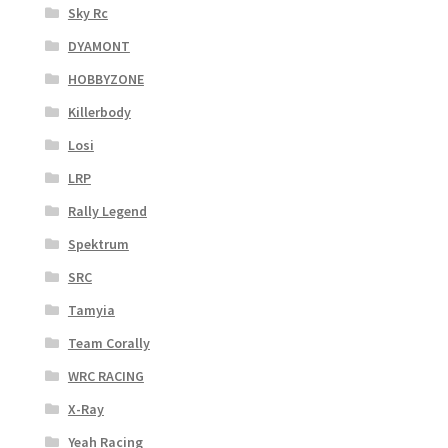
Sky Rc
DYAMONT
HOBBYZONE
Killerbody
Losi
LRP
Rally Legend
Spektrum
SRC
Tamyia
Team Corally
WRC RACING
X-Ray
Yeah Racing