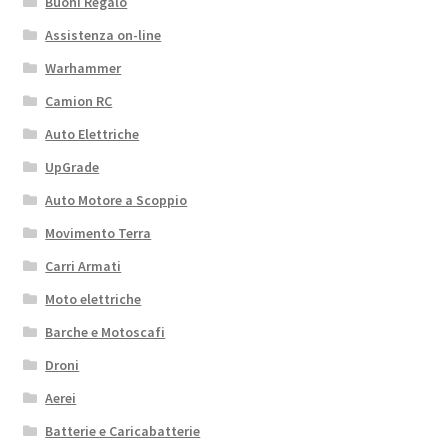
Buoni Regalo
Assistenza on-line
Warhammer
Camion RC
Auto Elettriche
UpGrade
Auto Motore a Scoppio
Movimento Terra
Carri Armati
Moto elettriche
Barche e Motoscafi
Droni
Aerei
Batterie e Caricabatterie