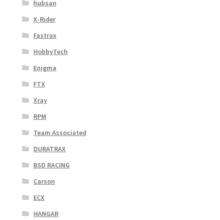
hubsan
X-Rider
Fastrax
HobbyTech
Enigma
FTX
Xray
RPM
Team Associated
DURATRAX
BSD RACING
Carson
ECX
HANGAR