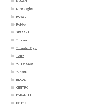
MUGEN
Nine Eagles
RC4WD
Robbe
SERPENT
Thicon
Thunder Tiger
Torro
Yuki Models
Yuneec
BLADE
CENTRO
DYNAMITE
EFLITE