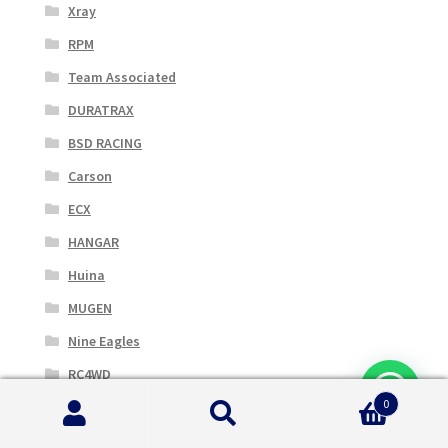
Xray
RPM
Team Associated
DURATRAX
BSD RACING
Carson
ECX
HANGAR
Huina
MUGEN
Nine Eagles
RC4WD
0
Robbe
Cerca:
Cerca
SERPENT