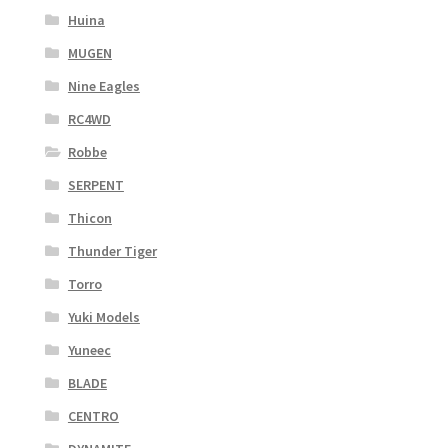
Huina
MUGEN
Nine Eagles
RC4WD
Robbe
SERPENT
Thicon
Thunder Tiger
Torro
Yuki Models
Yuneec
BLADE
CENTRO