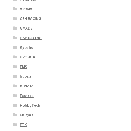
ARRMA
CEN RACING
GMADE
HSP RACING
Kyosho
PROBOAT
FMS
hubsan
X-Rider
Fastrax
HobbyTech
Enigma
FTX