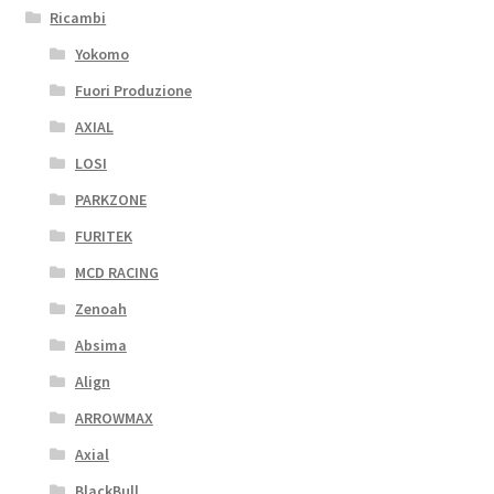
Ricambi
Yokomo
Fuori Produzione
AXIAL
LOSI
PARKZONE
FURITEK
MCD RACING
Zenoah
Absima
Align
ARROWMAX
Axial
BlackBull