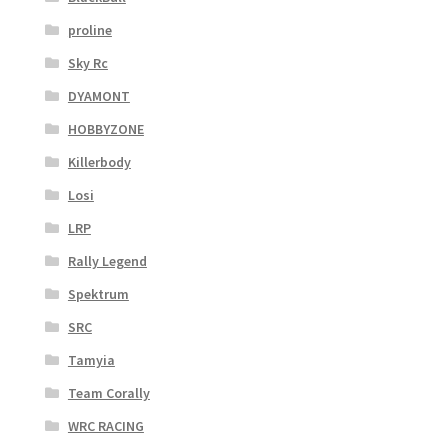
proline
Sky Rc
DYAMONT
HOBBYZONE
Killerbody
Losi
LRP
Rally Legend
Spektrum
SRC
Tamyia
Team Corally
WRC RACING