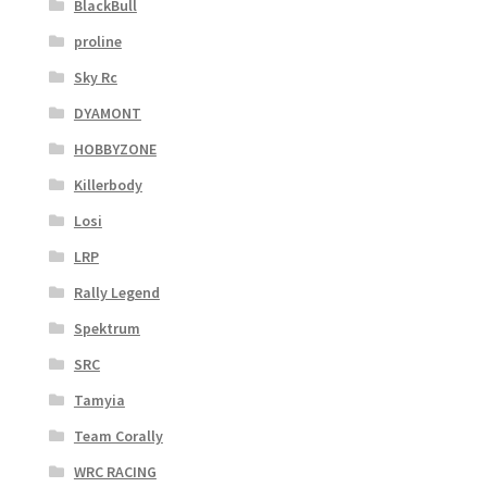
BlackBull
proline
Sky Rc
DYAMONT
HOBBYZONE
Killerbody
Losi
LRP
Rally Legend
Spektrum
SRC
Tamyia
Team Corally
WRC RACING