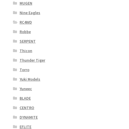
MUGEN
Nine Eagles
RC4WD
Robbe
SERPENT
Thicon
Thunder Tiger
Torro
Yuki Models
Yuneec
BLADE
CENTRO
DYNAMITE
EFLITE