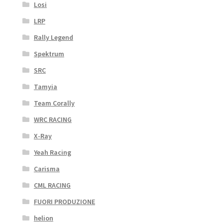
Losi
LRP
Rally Legend
Spektrum
SRC
Tamyia
Team Corally
WRC RACING
X-Ray
Yeah Racing
Carisma
CML RACING
FUORI PRODUZIONE
helion