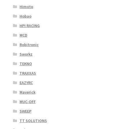
Himoto
Hobao
HPI RACING
MCD
Robitronic
Sworkz
TEKNO
TRAXXAS
EAZYRC
Maverick
MUC-OFF
SWEEP
TT SOLUTIONS