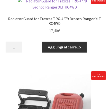
ORDINAZIONE
Radiator Guard for Traxxas TRX-4 ’79 Bronco Ranger XLT
RC4WD
17,40
€
Radiator
Aggiungi al carrello
Guard
for
Traxxas
TRX-
4
SU
ORDINAZIONE
'79
Bronco
Ranger
XLT
RC4WD