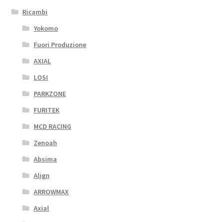
Ricambi
Yokomo
Fuori Produzione
AXIAL
LOSI
PARKZONE
FURITEK
MCD RACING
Zenoah
Absima
Align
ARROWMAX
Axial