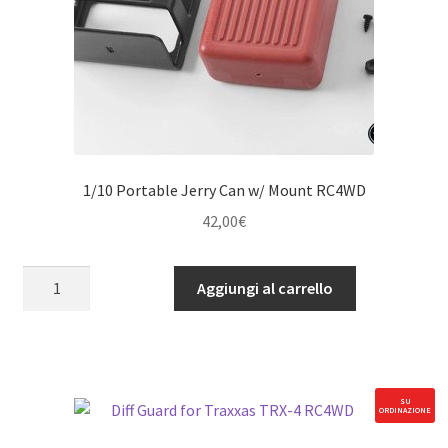
quantità
1/10 Portable Jerry Can w/ Mount RC4WD
42,00
€
1/10
Aggiungi al carrello
Portable
Jerry
Can
w/
Mount
SU
ORDINAZIONE
RC4WD