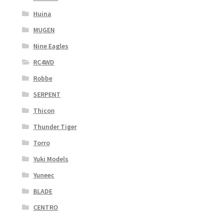
Huina
MUGEN
Nine Eagles
RC4WD
Robbe
SERPENT
Thicon
Thunder Tiger
Torro
Yuki Models
Yuneec
BLADE
CENTRO