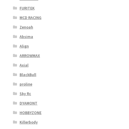
FURITEK
MCD RACING
Zenoah
Absima
Align
ARROWMAX
Axial
BlackBull
proline
Sky Rc
DYAMONT
HOBBYZONE
Killerbody