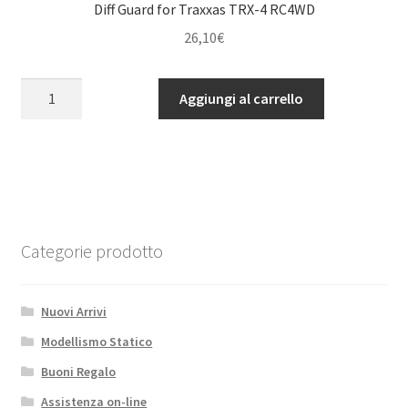
quantità
Diff Guard for Traxxas TRX-4 RC4WD
26,10
€
Diff
Aggiungi al carrello
Guard
for
Traxxas
TRX-
4
RC4WD
quantità
Categorie prodotto
Nuovi Arrivi
Modellismo Statico
Buoni Regalo
Assistenza on-line