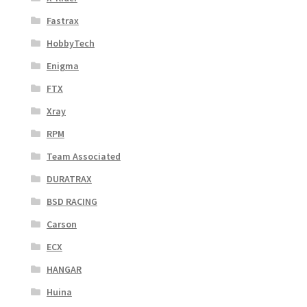
Fastrax
HobbyTech
Enigma
FTX
Xray
RPM
Team Associated
DURATRAX
BSD RACING
Carson
ECX
HANGAR
Huina