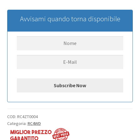
1.9
Scale
Tires
Avvisami quando torna disponibile
RC4WD
(neuer
Barcode
07/2020)
quantità
COD:
RC4ZT0004
Categoria:
RC4WD