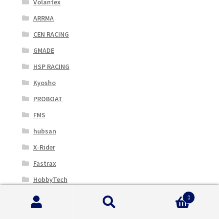
Volantex
ARRMA
CEN RACING
GMADE
HSP RACING
Kyosho
PROBOAT
FMS
hubsan
X-Rider
Fastrax
HobbyTech
Enigma
0
Cerca:
Cerca
FTX