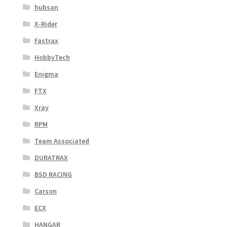
hubsan
X-Rider
Fastrax
HobbyTech
Enigma
FTX
Xray
RPM
Team Associated
DURATRAX
BSD RACING
Carson
ECX
HANGAR