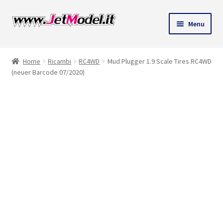
Vai
Vai
Menu
alla
al
ndi
navigazione
contenuto
Home
Ricambi
RC4WD
Mud Plugger 1.9 Scale Tires RC4WD
u
(neuer Barcode 07/2020)
SU
ORDINAZIONE