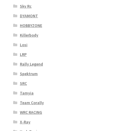
Sky Rc
DYAMONT
HOBBYZONE
Killerbody
Losi
LRP
Rally Legend
Spektrum
SRC
Tamyia
Team Corally
WRC RACING
X-Ray