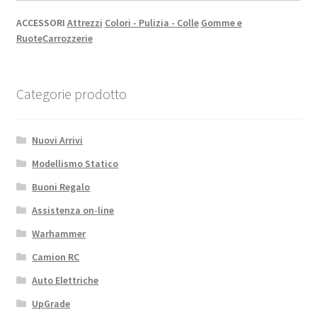
ACCESSORI
Attrezzi
Colori - Pulizia - Colle
Gomme e
Ruote
Carrozzerie
Categorie prodotto
Nuovi Arrivi
Modellismo Statico
Buoni Regalo
Assistenza on-line
Warhammer
Camion RC
Auto Elettriche
UpGrade