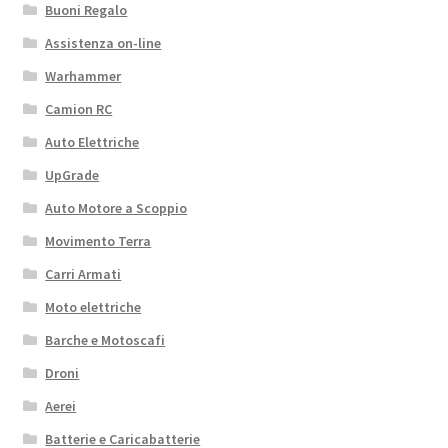
Buoni Regalo
Assistenza on-line
Warhammer
Camion RC
Auto Elettriche
UpGrade
Auto Motore a Scoppio
Movimento Terra
Carri Armati
Moto elettriche
Barche e Motoscafi
Droni
Aerei
Batterie e Caricabatterie