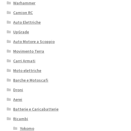
Warhammer
Camion RC
Auto Elettriche
UpGrade
Auto Motore a Scoppio
Movimento Terra
Carri Armati
Moto elettriche
Barche e Motoscafi
Droni
Aerei
Batterie e Caricabatterie
Ricambi
Yokomo