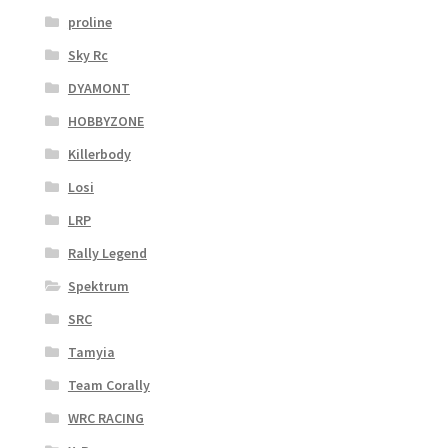
proline
Sky Rc
DYAMONT
HOBBYZONE
Killerbody
Losi
LRP
Rally Legend
Spektrum
SRC
Tamyia
Team Corally
WRC RACING