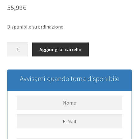
55,99
€
Disponibile su ordinazione
Brushless
Aggiungi al carrello
Outrunner
Motor:
3536-
1030kv
Avvisami quando torna disponibile
14-
Pole
quantità