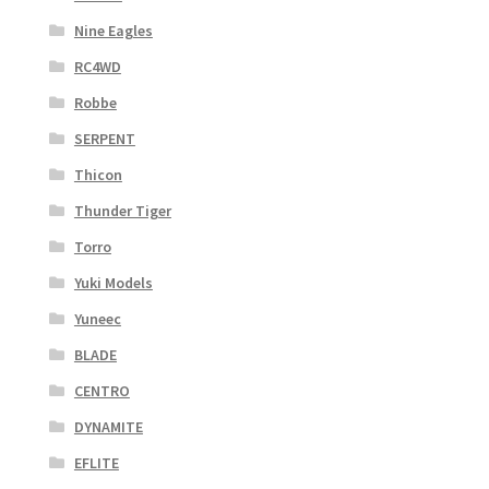
Nine Eagles
RC4WD
Robbe
SERPENT
Thicon
Thunder Tiger
Torro
Yuki Models
Yuneec
BLADE
CENTRO
DYNAMITE
EFLITE