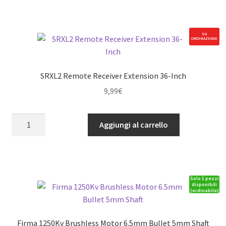
Brushless
Smart
ESC
SU
ORDINAZIONE
3S-
8S
quantità
SRXL2 Remote Receiver Extension 36-Inch
9,99
€
SRXL2
Aggiungi al carrello
Remote
Receiver
Extension
36-
Solo 1 pezzi
Inch
disponibili
(ordinabile)
quantità
Firma 1250Kv Brushless Motor 6.5mm Bullet 5mm Shaft