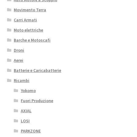
Movimento Terra
Carri Armati
Moto elettriche
Barche e Motoscafi
Droni
Aerei
Batterie e Caricabatterie
Ricambi
Yokomo
Fuori Produzione
AXIAL
LOSI
PARKZONE