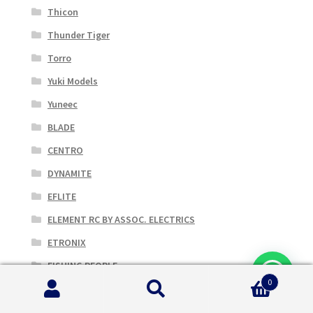
Thicon
Thunder Tiger
Torro
Yuki Models
Yuneec
BLADE
CENTRO
DYNAMITE
EFLITE
ELEMENT RC BY ASSOC. ELECTRICS
ETRONIX
FISHING PEOPLE
0
JOYSWAY
Cerca:
Cerca
TLR