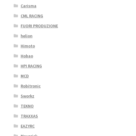
Carisma
CML RACING
FUORI PRODUZIONE
helion
Himoto
Hobao
HPI RACING
MCD
Robitronic
Sworkz
TEKNO
TRAXXAS
EAZYRC
Maverick