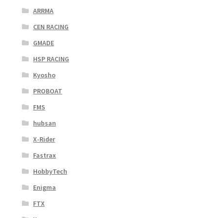
ARRMA
CEN RACING
GMADE
HSP RACING
Kyosho
PROBOAT
FMS
hubsan
X-Rider
Fastrax
HobbyTech
Enigma
FTX