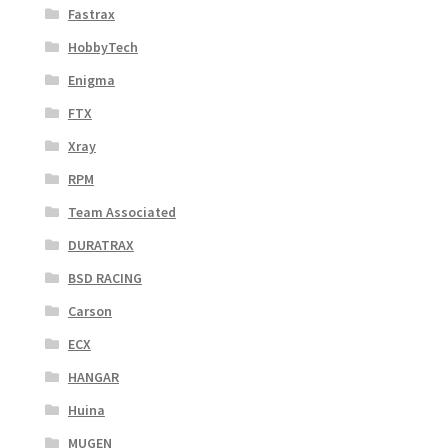
Fastrax
HobbyTech
Enigma
FTX
Xray
RPM
Team Associated
DURATRAX
BSD RACING
Carson
ECX
HANGAR
Huina
MUGEN