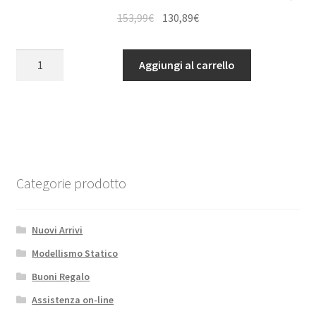
Il
Il
153,99
€
130,89
€
prezzo
prezzo
originale
attuale
Firma
Aggiungi al carrello
era:
è:
1250Kv
153,99€.
130,89€.
Brushless
Motor
6.5mm
Bullet
5mm
Shaft
Categorie prodotto
quantità
Nuovi Arrivi
Modellismo Statico
Buoni Regalo
Assistenza on-line