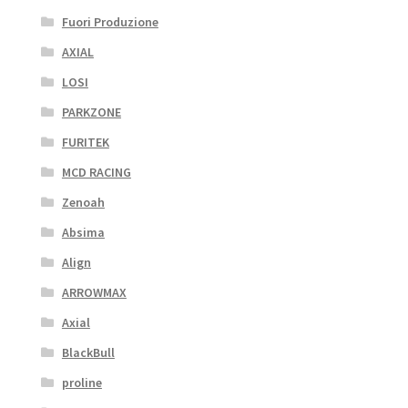
Fuori Produzione
AXIAL
LOSI
PARKZONE
FURITEK
MCD RACING
Zenoah
Absima
Align
ARROWMAX
Axial
BlackBull
proline