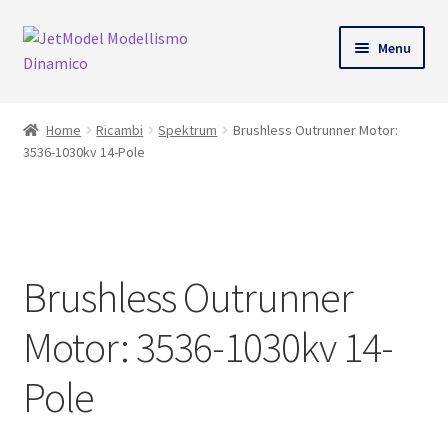
Vai
Vai
Menu
alla
al
ndi
navigazione
contenuto
Home
Ricambi
Spektrum
Brushless Outrunner Motor:
u
3536-1030kv 14-Pole
SU
ORDINAZIONE
Brushless Outrunner
Motor: 3536-1030kv 14-
Pole