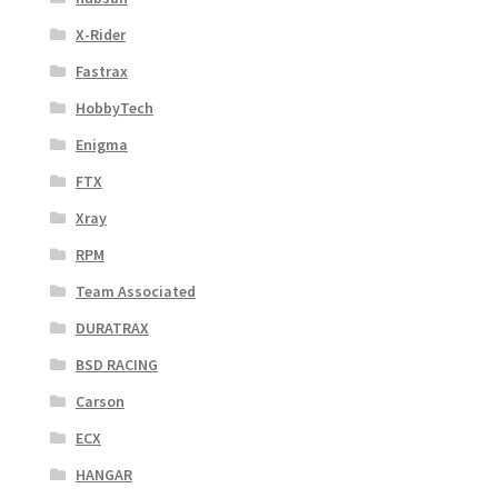
X-Rider
Fastrax
HobbyTech
Enigma
FTX
Xray
RPM
Team Associated
DURATRAX
BSD RACING
Carson
ECX
HANGAR