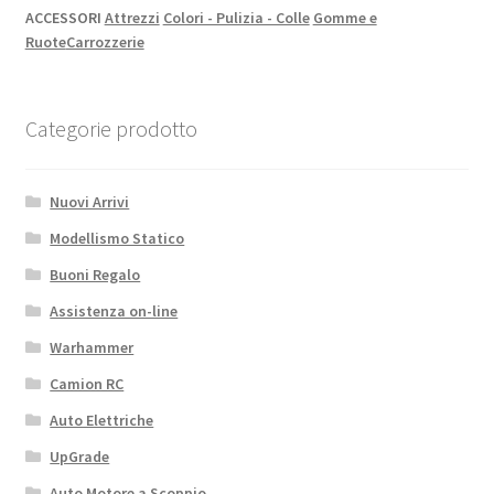
ACCESSORI
Attrezzi
Colori - Pulizia - Colle
Gomme e
Ruote
Carrozzerie
Categorie prodotto
Nuovi Arrivi
Modellismo Statico
Buoni Regalo
Assistenza on-line
Warhammer
Camion RC
Auto Elettriche
UpGrade
Auto Motore a Scoppio