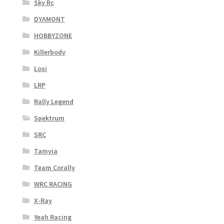
Sky Rc
DYAMONT
HOBBYZONE
Killerbody
Losi
LRP
Rally Legend
Spektrum
SRC
Tamyia
Team Corally
WRC RACING
X-Ray
Yeah Racing