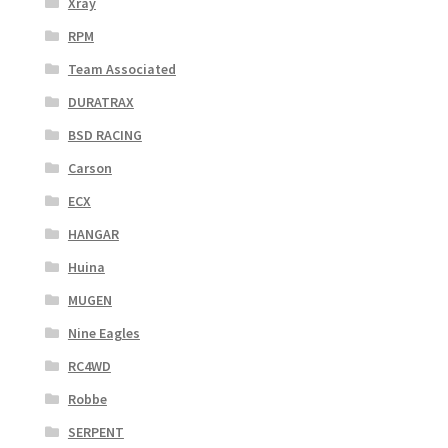
Xray
RPM
Team Associated
DURATRAX
BSD RACING
Carson
ECX
HANGAR
Huina
MUGEN
Nine Eagles
RC4WD
Robbe
SERPENT