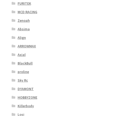
FURITEK
MCD RACING
Zenoah
Absima
Align
ARROWMAX
Axial
BlackBull
proline
Sky Rc
DYAMONT
HOBBYZONE
Killerbody
Losi