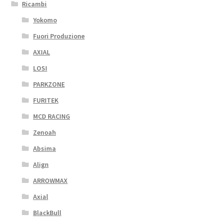
Ricambi
Yokomo
Fuori Produzione
AXIAL
LOSI
PARKZONE
FURITEK
MCD RACING
Zenoah
Absima
Align
ARROWMAX
Axial
BlackBull