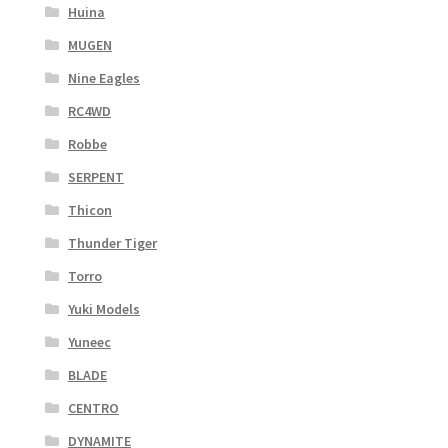
Huina
MUGEN
Nine Eagles
RC4WD
Robbe
SERPENT
Thicon
Thunder Tiger
Torro
Yuki Models
Yuneec
BLADE
CENTRO
DYNAMITE