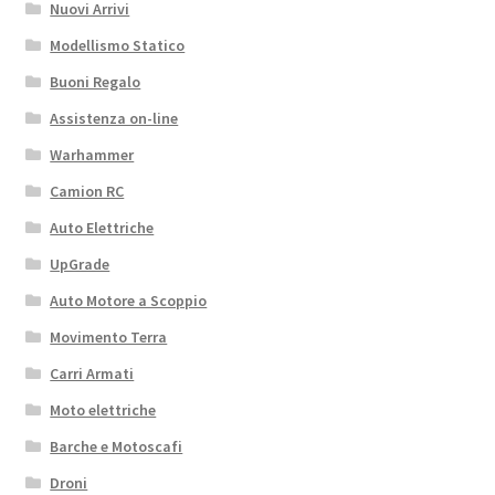
Nuovi Arrivi
Modellismo Statico
Buoni Regalo
Assistenza on-line
Warhammer
Camion RC
Auto Elettriche
UpGrade
Auto Motore a Scoppio
Movimento Terra
Carri Armati
Moto elettriche
Barche e Motoscafi
Droni