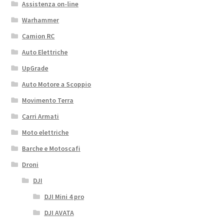
Assistenza on-line
Warhammer
Camion RC
Auto Elettriche
UpGrade
Auto Motore a Scoppio
Movimento Terra
Carri Armati
Moto elettriche
Barche e Motoscafi
Droni
DJI
DJI Mini 4 pro
DJI AVATA