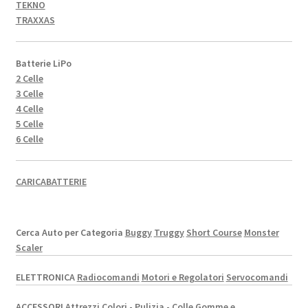
TEKNO
TRAXXAS
Batterie LiPo
2 Celle
3 Celle
4 Celle
5 Celle
6 Celle
CARICABATTERIE
Cerca Auto per Categoria
Buggy
Truggy
Short Course
Monster
Scaler
ELETTRONICA
Radiocomandi
Motori e Regolatori
Servocomandi
ACCESSORI
Attrezzi
Colori - Pulizia - Colle
Gomme e