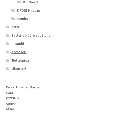
DJI Mini 3
DRONI Hubsan
Combo
Aerei
Batterie e Caricabatterie
Ricambi
Accessori
Elettronica
Elicotteri
Cerca Auto per Marca
LOSI
KYOSHO
ARRMA
AXIAL