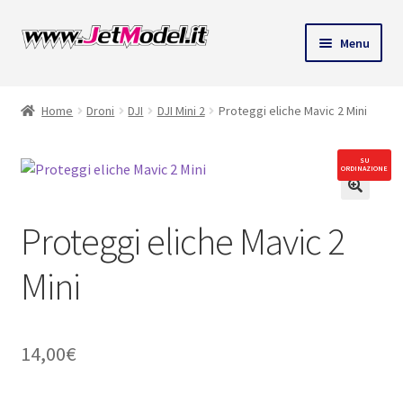
Vai
Vai
Menu
alla
al
ndi
navigazione
contenuto
Home
Droni
DJI
DJI Mini 2
Proteggi eliche Mavic 2 Mini
u
SU
ORDINAZIONE
🔍
Proteggi eliche Mavic 2
Mini
14,00
€