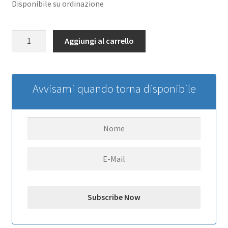
Disponibile su ordinazione
Proteggi
Aggiungi al carrello
eliche
Mavic
2
Mini
Avvisami quando torna disponibile
quantità