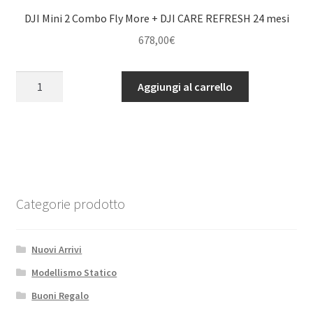
DJI Mini 2 Combo Fly More + DJI CARE REFRESH 24 mesi
678,00
€
DJI
Aggiungi al carrello
Mini
2
Combo
Fly
More
+
DJI
Categorie prodotto
CARE
REFRESH
Nuovi Arrivi
24
mesi
Modellismo Statico
quantità
Buoni Regalo