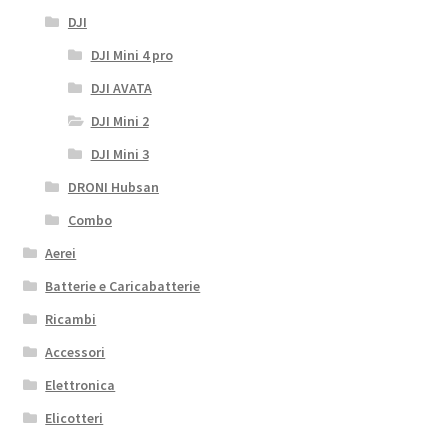
DJI
DJI Mini 4 pro
DJI AVATA
DJI Mini 2
DJI Mini 3
DRONI Hubsan
Combo
Aerei
Batterie e Caricabatterie
Ricambi
Accessori
Elettronica
Elicotteri