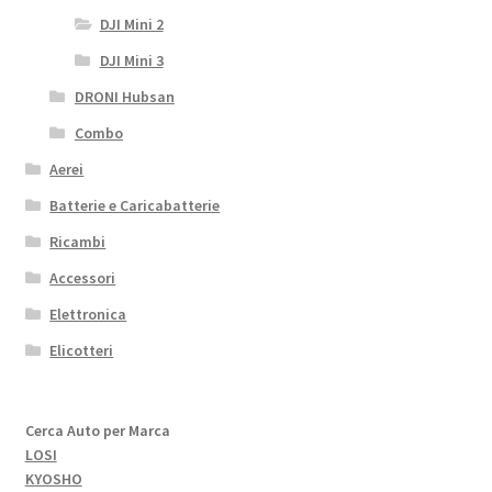
DJI Mini 2
DJI Mini 3
DRONI Hubsan
Combo
Aerei
Batterie e Caricabatterie
Ricambi
Accessori
Elettronica
Elicotteri
Cerca Auto per Marca
LOSI
KYOSHO