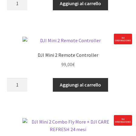
Stick
Aggiungi al carrello
di
controllo
per
DJI
RC
SU
ORDINAZIONE
quantità
DJI Mini 2 Remote Controller
99,00
€
DJI
Aggiungi al carrello
Mini
2
Remote
Controller
quantità
SU
ORDINAZIONE