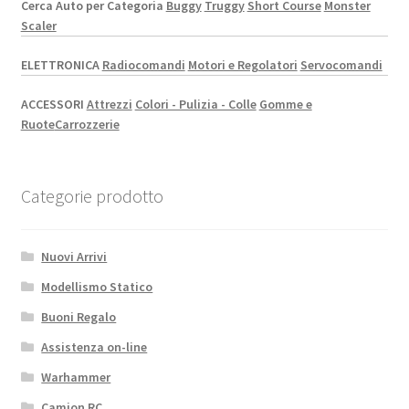
Cerca Auto per Categoria
Buggy
Truggy
Short Course
Monster
Scaler
ELETTRONICA
Radiocomandi
Motori e Regolatori
Servocomandi
ACCESSORI
Attrezzi
Colori - Pulizia - Colle
Gomme e
Ruote
Carrozzerie
Categorie prodotto
Nuovi Arrivi
Modellismo Statico
Buoni Regalo
Assistenza on-line
Warhammer
Camion RC