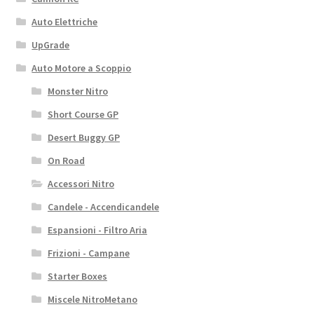
Auto Elettriche
UpGrade
Auto Motore a Scoppio
Monster Nitro
Short Course GP
Desert Buggy GP
On Road
Accessori Nitro
Candele - Accendicandele
Espansioni - Filtro Aria
Frizioni - Campane
Starter Boxes
Miscele NitroMetano