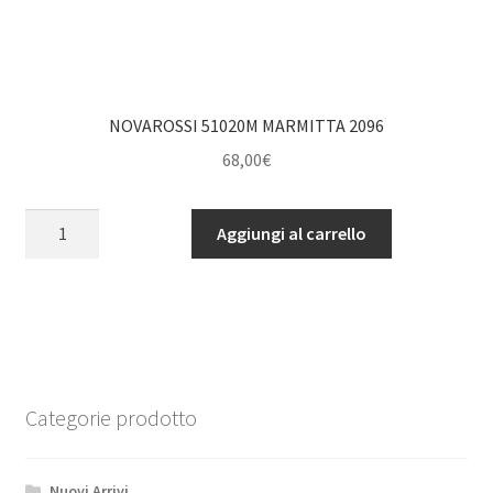
NOVAROSSI 51020M MARMITTA 2096
68,00
€
NOVAROSSI
Aggiungi al carrello
51020M
MARMITTA
2096
quantità
Categorie prodotto
Nuovi Arrivi