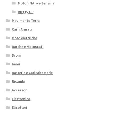
Motori Nitro e Benzina
Buggy GP
Movimento Terra
Carri Armati
Moto elettriche
Barche e Motoscafi
Droni
Aerei
Batterie e Caricabatterie
Ricambi
Accessori
Elettronica
Elicotteri