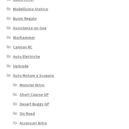
Modellismo Statico
Buoni Regalo
Assistenza on-line
Warhammer
Camion RC
Auto Elettriche
UpGrade
Auto Motore a Scoppio
Monster Nitro
Short Course GP
Desert Buggy GP
On Road
Accessori Nitro