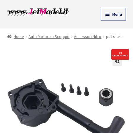
Vai
Vai
Menu
alla
al
ndi
navigazione
contenuto
Home
Auto Motore a Scoppio
Accessori Nitro
pull start
u
SU
ORDINAZIONE