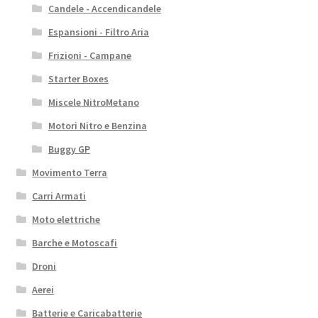
Candele - Accendicandele
Espansioni - Filtro Aria
Frizioni - Campane
Starter Boxes
Miscele NitroMetano
Motori Nitro e Benzina
Buggy GP
Movimento Terra
Carri Armati
Moto elettriche
Barche e Motoscafi
Droni
Aerei
Batterie e Caricabatterie