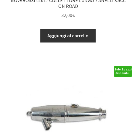
NOVAROSSI 41017 COLLETTORE LUNGO 7 ANELLI 3.5CC
ON ROAD
32,00
€
NOVAROSSI
Aggiungi al carrello
41017
COLLETTORE
LUNGO
7
ANELLI
Solo 2 pezzi
disponibili
3.5CC
ON
ROAD
quantità