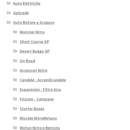
Auto Elettriche
UpGrade
Auto Motore a Scoppio
Monster Nitro
Short Course GP
Desert Buggy GP
On Road
Accessori Nitro
Candele - Accendicandele
Espansioni - Filtro Aria
Frizioni - Campane
Starter Boxes
Miscele NitroMetano
Motori Nitro e Benzina