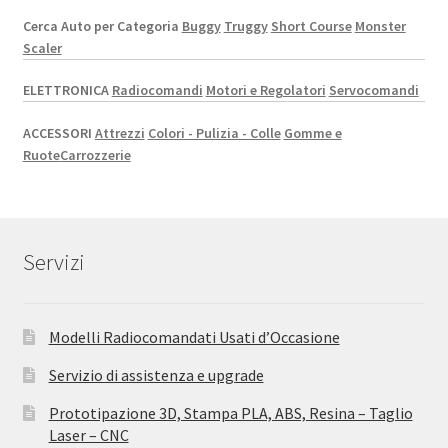
Cerca Auto per Categoria
Buggy
Truggy
Short Course
Monster
Scaler
ELETTRONICA
Radiocomandi
Motori e Regolatori
Servocomandi
ACCESSORI
Attrezzi
Colori - Pulizia - Colle
Gomme e
Ruote
Carrozzerie
Servizi
Modelli Radiocomandati Usati d’Occasione
Servizio di assistenza e upgrade
Prototipazione 3D, Stampa PLA, ABS, Resina – Taglio
Laser – CNC