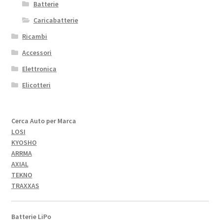
Batterie
Caricabatterie
Ricambi
Accessori
Elettronica
Elicotteri
Cerca Auto per Marca
LOSI
KYOSHO
ARRMA
AXIAL
TEKNO
TRAXXAS
Batterie LiPo