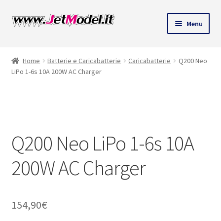
Vai
Vai
Menu
alla
al
ndi
navigazione
contenuto
Home
Batterie e Caricabatterie
Caricabatterie
Q200 Neo
u
LiPo 1-6s 10A 200W AC Charger
Solo 1 pezzi
disponibili
(ordinabile)
Q200 Neo LiPo 1-6s 10A
200W AC Charger
154,90
€