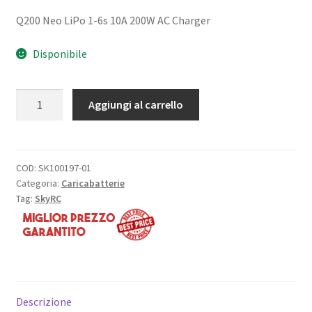
Q200 Neo LiPo 1-6s 10A 200W AC Charger
Disponibile
Q200
Aggiungi al carrello
Neo
LiPo
1-
6s
COD:
SK100197-01
Categoria:
Caricabatterie
10A
Tag:
SkyRC
200W
AC
Charger
quantità
Descrizione