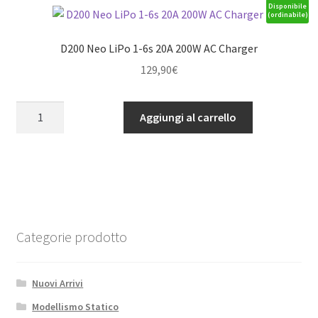
1/2/4
Disponibile
(ordinabile)
AMP
-
D200 Neo LiPo 1-6s 20A 200W AC Charger
EURO
129,90
€
quantità
D200
Aggiungi al carrello
Neo
LiPo
1-
6s
20A
200W
AC
Categorie prodotto
Charger
quantità
Nuovi Arrivi
Modellismo Statico