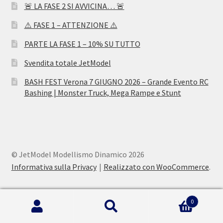
🚨 LA FASE 2 SI AVVICINA… 🚨
⚠️ FASE 1 – ATTENZIONE ⚠️
PARTE LA FASE 1 – 10% SU TUTTO
Svendita totale JetModel
BASH FEST Verona 7 GIUGNO 2026 – Grande Evento RC
Bashing | Monster Truck, Mega Rampe e Stunt
© JetModel Modellismo Dinamico 2026
Informativa sulla Privacy
Realizzato con WooCommerce
.
0
Cerca:
Cerca