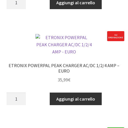
Aggiungi al carrello
IC3
Battery
/
JST-
PH
SU
ORDINAZIONE
2.0
Device
quantità
ETRONIX POWERPAL PEAK CHARGER AC/DC 1/2/4 AMP –
EURO
35,99
€
ETRONIX
Aggiungi al carrello
POWERPAL
PEAK
CHARGER
AC/DC