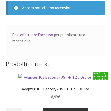
Ancora non ci sono recensioni.
Devi
effettuare l’accesso
per pubblicare una
recensione.
Prodotti correlati
Solo 1 pezzi
disponibili
(ordinabile)
Adapter: IC3 Battery / JST-PH 2.0 Device
8,99
€
Adapter: