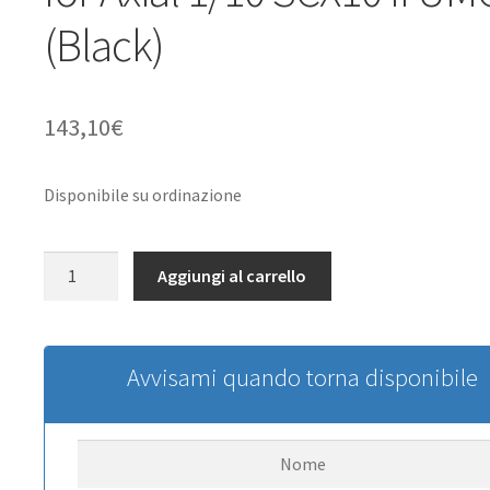
(Black)
143,10
€
Disponibile su ordinazione
Ranch
Aggiungi al carrello
Steel
Front
Winch
Bumper
Avvisami quando torna disponibile
w/
IPF
Lights
RC4WD