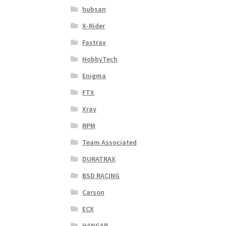
hubsan
X-Rider
Fastrax
HobbyTech
Enigma
FTX
Xray
RPM
Team Associated
DURATRAX
BSD RACING
Carson
ECX
HANGAR