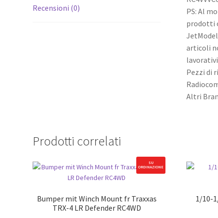
Recensioni (0)
PS: Al mo
prodotti 
JetModel 
articoli 
lavorativ
Pezzi di 
Radiocom
Altri Br
Prodotti correlati
SU
ORDINAZIONE
Bumper mit Winch Mount fr Traxxas
1/10-1
TRX-4 LR Defender RC4WD