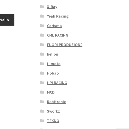
X-Ray
Yeah Racing
rrello
Carisma
CML RACING
FUORI PRODUZIONE
helion
Himoto
Hobao
HPI RACING
MCD
Robitronic
Sworkz
TEKNO