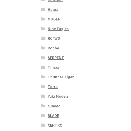
Huina
MUGEN
Nine Eagles
RC4WD
Robbe
SERPENT
Thicon
Thunder Tiger
Torro
Yuki Models
Yuneec
BLADE
CENTRO