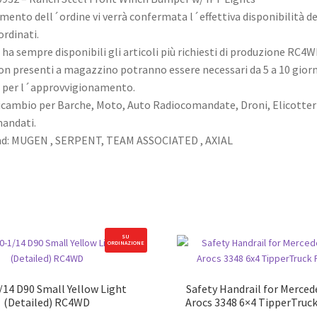
mento dell´ordine vi verrà confermata l´effettiva disponibilità de
ordinati.
ha sempre disponibili gli articoli più richiesti di produzione RC4W
non presenti a magazzino potranno essere necessari da 5 a 10 giorn
i per l´approvvigionamento.
ricambio per Barche, Moto, Auto Radiocomandate, Droni, Elicotteri
andati.
and: MUGEN , SERPENT, TEAM ASSOCIATED , AXIAL
SU
ORDINAZIONE
/14 D90 Small Yellow Light
Safety Handrail for Merce
(Detailed) RC4WD
Arocs 3348 6×4 TipperTru