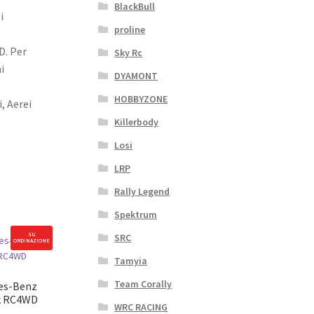
BlackBull
i
proline
D. Per
Sky Rc
i
DYAMONT
HOBBYZONE
, Aerei
Killerbody
Losi
LRP
Rally Legend
Spektrum
SU
SRC
ORDINAZIONE
Tamyia
Team Corally
des-Benz
ck RC4WD
WRC RACING