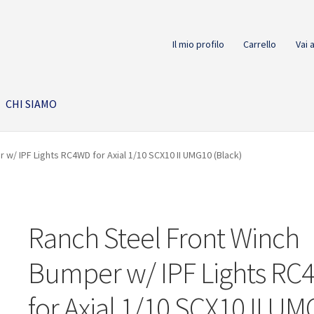
Il mio profilo
Carrello
Vai 
CHI SIAMO
w/ IPF Lights RC4WD for Axial 1/10 SCX10 II UMG10 (Black)
Ranch Steel Front Winch
Bumper w/ IPF Lights R
for Axial 1/10 SCX10 II U