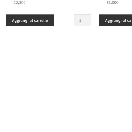
12,30
€
31,80
€
Safety
Aggiungi al carrello
Aggiungi al ca
Handrail
for
Mercedes-
Benz
Arocs
3348
6x4
TipperTruck
RC4WD
quantità