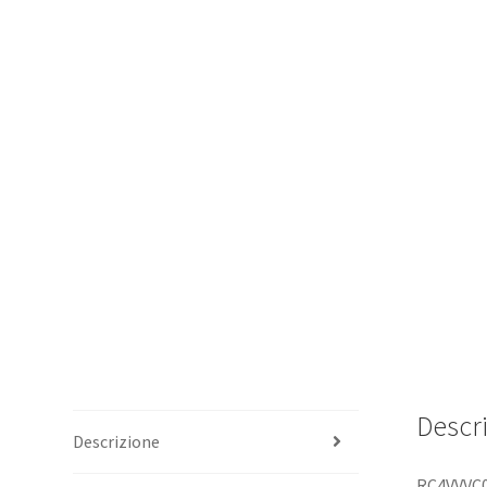
Descr
Descrizione
RC4VVVC0