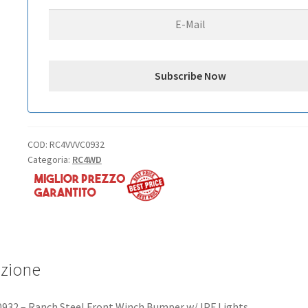
for
Axial
1/10
SCX10
II
UMG10
(Black)
quantità
COD:
RC4VVVC0932
Categoria:
RC4WD
izione
932 – Ranch Steel Front Winch Bumper w/ IPF Lights