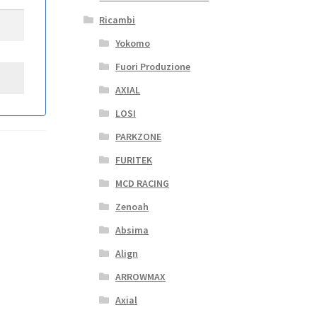
Ricambi
Yokomo
Fuori Produzione
AXIAL
LOSI
PARKZONE
FURITEK
MCD RACING
Zenoah
Absima
Align
ARROWMAX
Axial