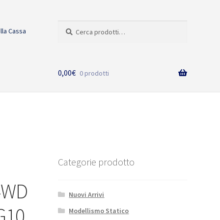
Cerca:
Cerca
alla Cassa
0,00
€
0 prodotti
Categorie prodotto
C4WD
Nuovi Arrivi
MG10
Modellismo Statico