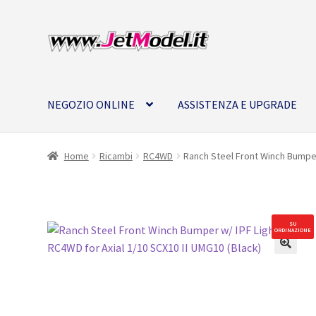
Vai
Vai
alla
al
navigazione
contenuto
NEGOZIO ONLINE
ASSISTENZA E UPGRADE
Home
Ricambi
RC4WD
Ranch Steel Front Winch Bumper 
SU
ORDINAZIONE