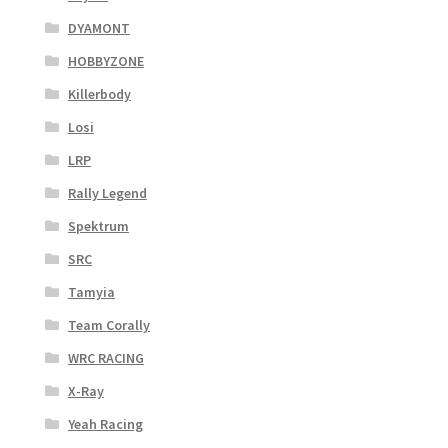
DYAMONT
HOBBYZONE
Killerbody
Losi
LRP
Rally Legend
Spektrum
SRC
Tamyia
Team Corally
WRC RACING
X-Ray
Yeah Racing