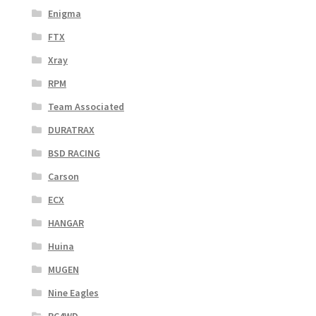
Enigma
FTX
Xray
RPM
Team Associated
DURATRAX
BSD RACING
Carson
ECX
HANGAR
Huina
MUGEN
Nine Eagles