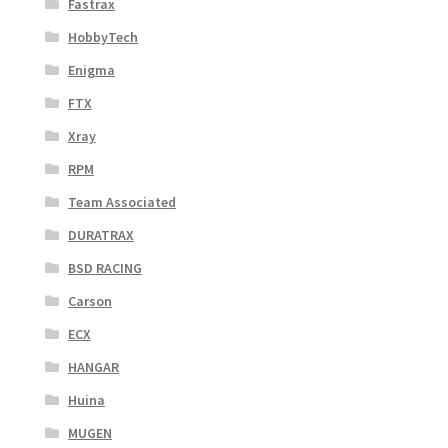
Fastrax
HobbyTech
Enigma
FTX
Xray
RPM
Team Associated
DURATRAX
BSD RACING
Carson
ECX
HANGAR
Huina
MUGEN