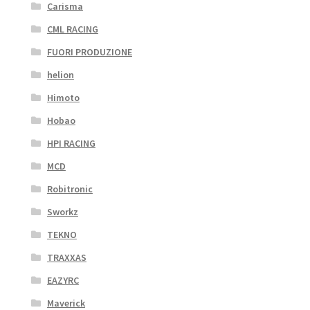
Carisma
CML RACING
FUORI PRODUZIONE
helion
Himoto
Hobao
HPI RACING
MCD
Robitronic
Sworkz
TEKNO
TRAXXAS
EAZYRC
Maverick