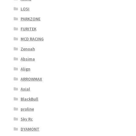
LOSI
PARKZONE
FURITEK
MCD RACING
Zenoah
Absima
Align
ARROWMAX
Axial
BlackBull
proline
Sky Rc
DYAMONT