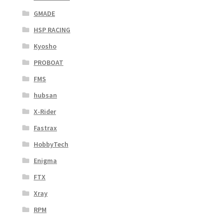
GMADE
HSP RACING
Kyosho
PROBOAT
FMS
hubsan
X-Rider
Fastrax
HobbyTech
Enigma
FTX
Xray
RPM