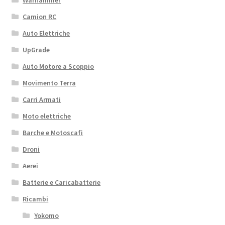
Camion RC
Auto Elettriche
UpGrade
Auto Motore a Scoppio
Movimento Terra
Carri Armati
Moto elettriche
Barche e Motoscafi
Droni
Aerei
Batterie e Caricabatterie
Ricambi
Yokomo