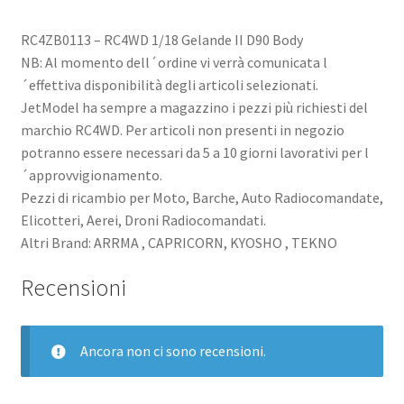
RC4ZB0113 – RC4WD 1/18 Gelande II D90 Body
NB: Al momento dell´ordine vi verrà comunicata l
´effettiva disponibilità degli articoli selezionati.
JetModel ha sempre a magazzino i pezzi più richiesti del
marchio RC4WD. Per articoli non presenti in negozio
potranno essere necessari da 5 a 10 giorni lavorativi per l
´approvvigionamento.
Pezzi di ricambio per Moto, Barche, Auto Radiocomandate,
Elicotteri, Aerei, Droni Radiocomandati.
Altri Brand: ARRMA , CAPRICORN, KYOSHO , TEKNO
Recensioni
Ancora non ci sono recensioni.