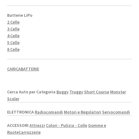
Batterie LiPo
2 Celle
3 Celle
4 Celle
5 Celle
6 Celle
CARICABATTERIE
Cerca Auto per Categoria
Buggy
Truggy
Short Course
Monster
Scaler
ELETTRONICA
Radiocomandi
Motori e Regolatori
Servocomandi
ACCESSORI
Attrezzi
Colori - Pulizia - Colle
Gomme e
Ruote
Carrozzerie