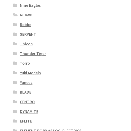
Nine Eagles
RC4WD
Robbe
SERPENT
Thicon
Thunder Tiger
Torro
Yuki Models
Yuneec
BLADE
CENTRO
DYNAMITE
EFLITE
ELEMENT RC BY ASSOC. ELECTRICS