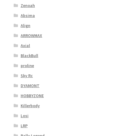
Zenoah
Absima
Align
ARROWMAX
Axial
BlackBull
proline
Sky Rc
DYAMONT
HOBBYZONE
Killerbody
Losi
LRP
Rally Legend