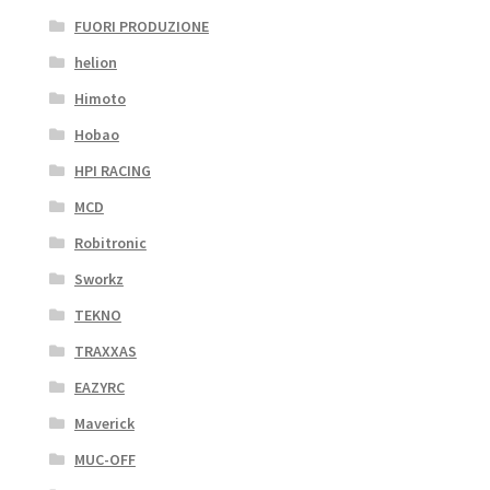
FUORI PRODUZIONE
helion
Himoto
Hobao
HPI RACING
MCD
Robitronic
Sworkz
TEKNO
TRAXXAS
EAZYRC
Maverick
MUC-OFF