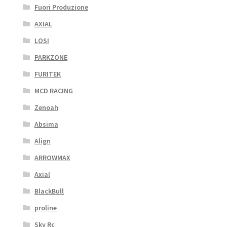
Fuori Produzione
AXIAL
LOSI
PARKZONE
FURITEK
MCD RACING
Zenoah
Absima
Align
ARROWMAX
Axial
BlackBull
proline
Sky Rc