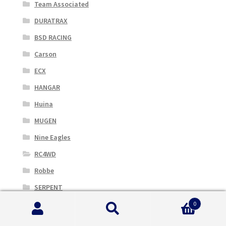
Team Associated
DURATRAX
BSD RACING
Carson
ECX
HANGAR
Huina
MUGEN
Nine Eagles
RC4WD
Robbe
SERPENT
Thicon
0
Cerca:
Cerca
Thunder Tiger