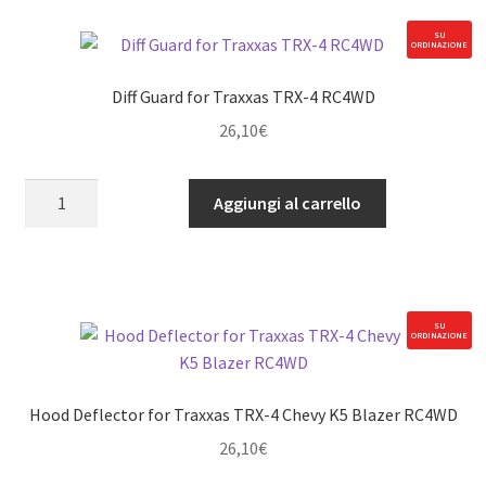
G2
Cruiser
SU
ORDINAZIONE
RC4WD
quantità
Diff Guard for Traxxas TRX-4 RC4WD
26,10
€
Diff
Aggiungi al carrello
Guard
for
Traxxas
TRX-
4
SU
ORDINAZIONE
RC4WD
quantità
Hood Deflector for Traxxas TRX-4 Chevy K5 Blazer RC4WD
26,10
€