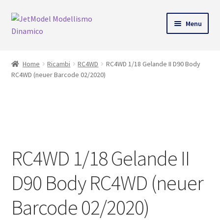
ndi
Vai
Vai
Menu
alla
al
u
navigazione
contenuto
Home
Ricambi
RC4WD
RC4WD 1/18 Gelande II D90 Body
RC4WD (neuer Barcode 02/2020)
SU
ORDINAZIONE
RC4WD 1/18 Gelande II
D90 Body RC4WD (neuer
Barcode 02/2020)