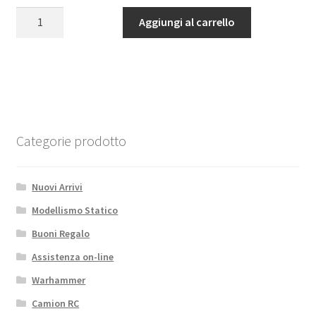
Hood
Aggiungi al carrello
Deflector
for
Traxxas
TRX-
4
Chevy
K5
Categorie prodotto
Blazer
RC4WD
Nuovi Arrivi
quantità
Modellismo Statico
Buoni Regalo
Assistenza on-line
Warhammer
Camion RC