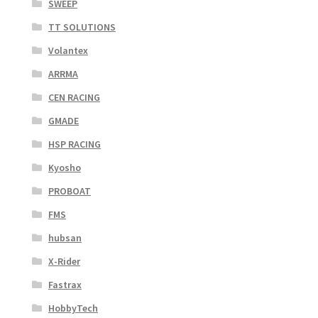
SWEEP
TT SOLUTIONS
Volantex
ARRMA
CEN RACING
GMADE
HSP RACING
Kyosho
PROBOAT
FMS
hubsan
X-Rider
Fastrax
HobbyTech