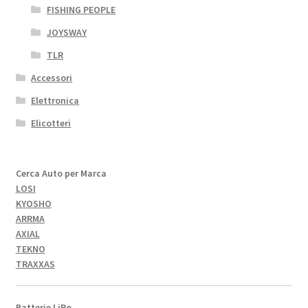
FISHING PEOPLE
JOYSWAY
TLR
Accessori
Elettronica
Elicotteri
Cerca Auto per Marca
LOSI
KYOSHO
ARRMA
AXIAL
TEKNO
TRAXXAS
Batterie LiPo