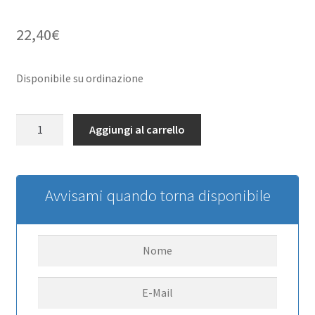
22,40
€
Disponibile su ordinazione
RC4WD
Aggiungi al carrello
1/18
Gelande
II
D90
Avvisami quando torna disponibile
Body
RC4WD
(neuer
Barcode
02/2020)
quantità