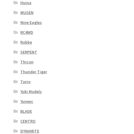
Huina
MUGEN
Nine Eagles
RC4WD
Robbe
SERPENT
Thicon
Thunder Tiger
Torro
Yuki Models
Yuneec
BLADE
CENTRO
DYNAMITE