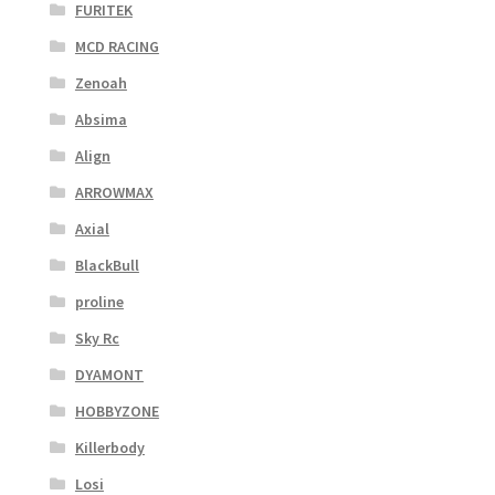
FURITEK
MCD RACING
Zenoah
Absima
Align
ARROWMAX
Axial
BlackBull
proline
Sky Rc
DYAMONT
HOBBYZONE
Killerbody
Losi