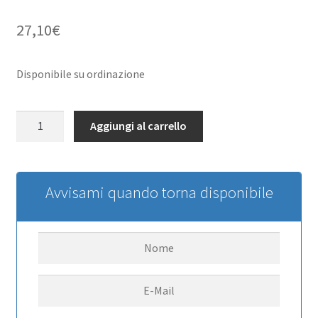
27,10
€
Disponibile su ordinazione
RC4WD
Aggiungi al carrello
Ballistic
Fabrications
Diff
Cover
Avvisami quando torna disponibile
for
Traxxas
TRX-
4
RC4WD
quantità