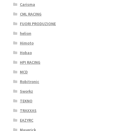
Carisma
CML RACING
FUORI PRODUZIONE
helion
Himoto
Hobao
HPI RACING
MCD
Robitronic
Sworkz
TEKNO
TRAXXAS
EAZYRC
Maverick