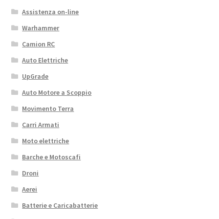
Assistenza on-line
Warhammer
Camion RC
Auto Elettriche
UpGrade
Auto Motore a Scoppio
Movimento Terra
Carri Armati
Moto elettriche
Barche e Motoscafi
Droni
Aerei
Batterie e Caricabatterie