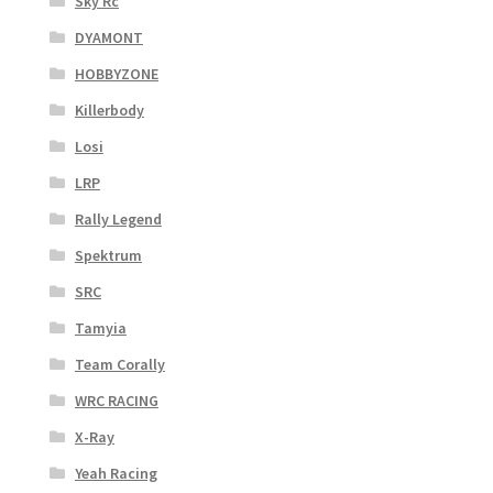
Sky Rc
DYAMONT
HOBBYZONE
Killerbody
Losi
LRP
Rally Legend
Spektrum
SRC
Tamyia
Team Corally
WRC RACING
X-Ray
Yeah Racing