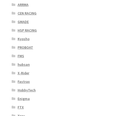
ARRMA
CEN RACING
GMADE
HSP RACING
Kyosho
PROBOAT
FMS
hubsan
X-Rider
Fastrax
HobbyTech
Enigma
FTX
Xray