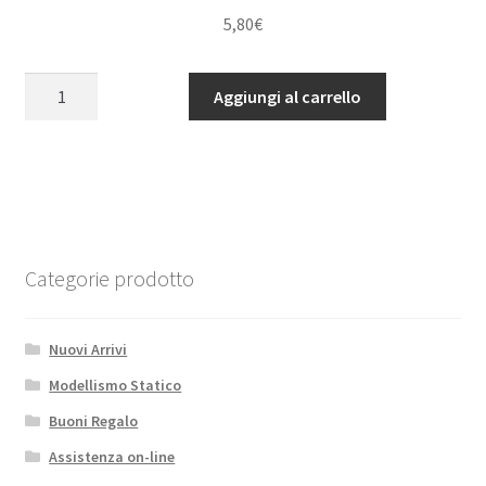
5,80
€
Kangaroo
Aggiungi al carrello
Front
Bumper
Antenna
for
MST
1/10
CMX
Categorie prodotto
w/
Jimny
Nuovi Arrivi
J3
B
Modellismo Statico
RC4WD
Buoni Regalo
quantità
Assistenza on-line