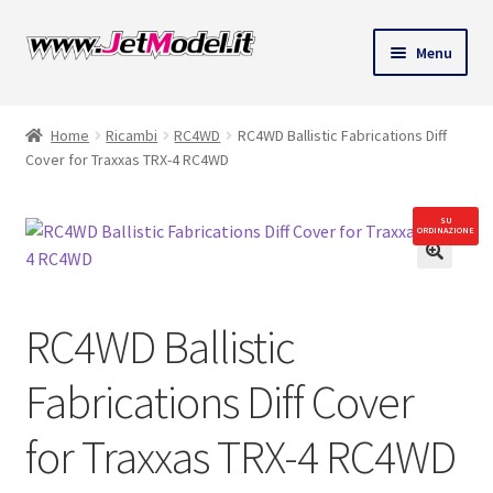
Vai
Vai
Menu
alla
al
ndi
navigazione
contenuto
Home
Ricambi
RC4WD
RC4WD Ballistic Fabrications Diff
u
Cover for Traxxas TRX-4 RC4WD
SU
ORDINAZIONE
RC4WD Ballistic
Fabrications Diff Cover
for Traxxas TRX-4 RC4WD