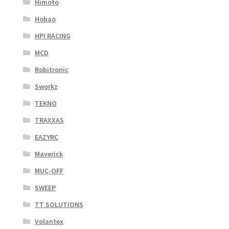
Himoto
Hobao
HPI RACING
MCD
Robitronic
Sworkz
TEKNO
TRAXXAS
EAZYRC
Maverick
MUC-OFF
SWEEP
TT SOLUTIONS
Volantex