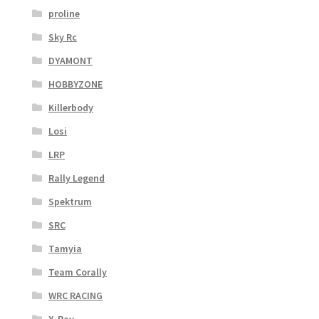
proline
Sky Rc
DYAMONT
HOBBYZONE
Killerbody
Losi
LRP
Rally Legend
Spektrum
SRC
Tamyia
Team Corally
WRC RACING