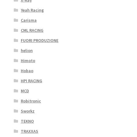
X-Ray
Yeah Racing
Carisma
CML RACING
FUORI PRODUZIONE
helion
Himoto
Hobao
HPI RACING
MCD
Robitronic
Sworkz
TEKNO
TRAXXAS