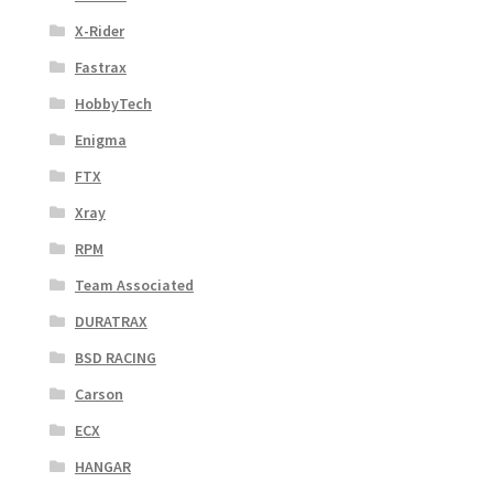
X-Rider
Fastrax
HobbyTech
Enigma
FTX
Xray
RPM
Team Associated
DURATRAX
BSD RACING
Carson
ECX
HANGAR