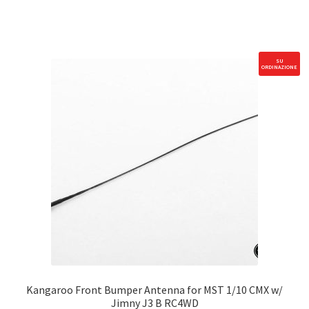
D90
Small
Yellow
Light
SU
ORDINAZIONE
(Detailed)
RC4WD
quantità
Kangaroo Front Bumper Antenna for MST 1/10 CMX w/
Jimny J3 B RC4WD