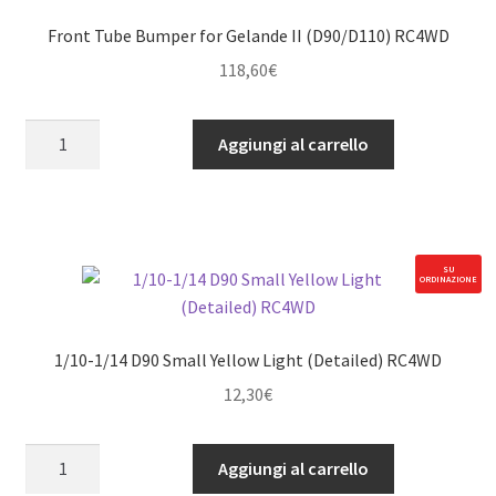
Front Tube Bumper for Gelande II (D90/D110) RC4WD
118,60
€
Front
Aggiungi al carrello
Tube
Bumper
for
Gelande
II
SU
ORDINAZIONE
(D90/D110)
RC4WD
quantità
1/10-1/14 D90 Small Yellow Light (Detailed) RC4WD
12,30
€
1/10-
Aggiungi al carrello
1/14