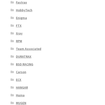
Fastrax
HobbyTech
Enigma
FTX
Xray
RPM
Team Associated
DURATRAX
BSD RACING
Carson
ECX
HANGAR
Huina
MUGEN