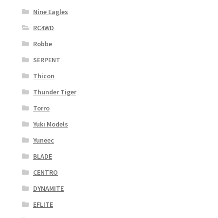
Nine Eagles
RC4WD
Robbe
SERPENT
Thicon
Thunder Tiger
Torro
Yuki Models
Yuneec
BLADE
CENTRO
DYNAMITE
EFLITE