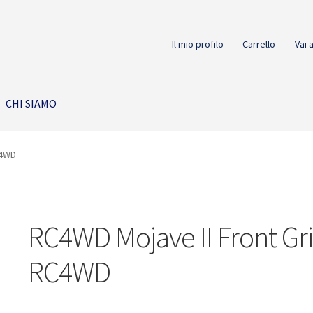
Il mio profilo
Carrello
Vai 
CHI SIAMO
C4WD
RC4WD Mojave II Front Gri
RC4WD