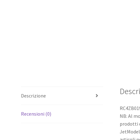
Descr
Descrizione
RC4ZB0198
Recensioni (0)
NB: Al mo
prodotti 
JetModel 
articoli 