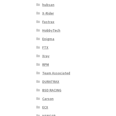
hubsan
X-Rider
Fastrax
HobbyTech
Enigma
FTX
Xray
RPM
Team Associated
DURATRAX
BSD RACING
Carson
ECX
HANGAR