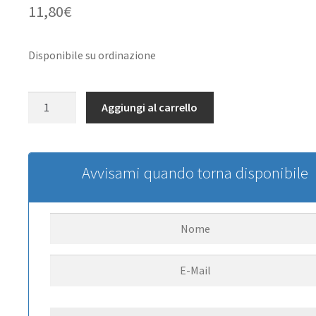
11,80
€
Disponibile su ordinazione
RC4WD
Aggiungi al carrello
Mojave
II
Front
Grille
Avvisami quando torna disponibile
RC4WD
quantità