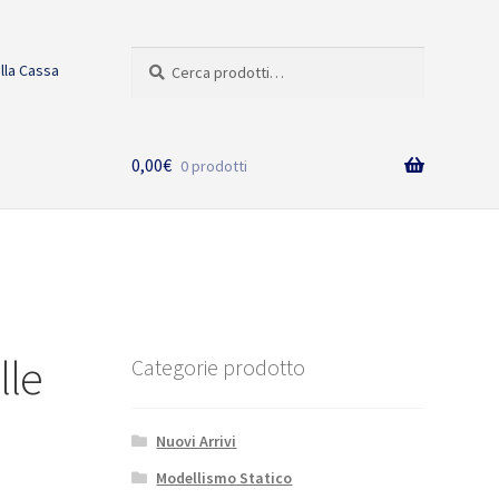
Cerca:
Cerca
alla Cassa
0,00
€
0 prodotti
lle
Categorie prodotto
Nuovi Arrivi
Modellismo Statico