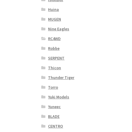
Huina
MUGEN
Nine Eagles
RC4WD
Robbe
SERPENT
Thicon
Thunder Tiger
Torro
Yuki Models
Yuneec
BLADE
CENTRO