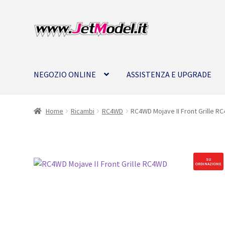
Vai
Vai
alla
al
navigazione
contenuto
NEGOZIO ONLINE
ASSISTENZA E UPGRADE
Home
Ricambi
RC4WD
RC4WD Mojave II Front Grille R
SU
ORDINAZIONE