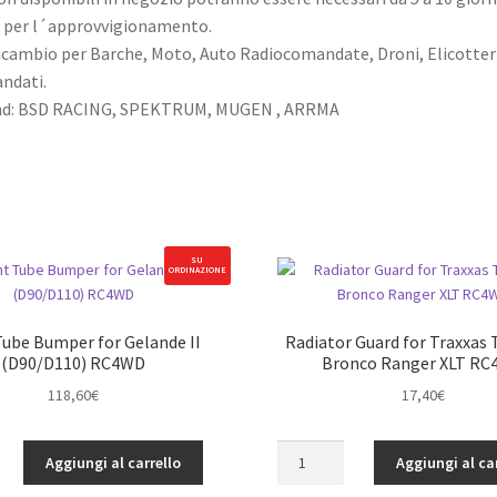
i per l´approvvigionamento.
ricambio per Barche, Moto, Auto Radiocomandate, Droni, Elicotteri
ndati.
and: BSD RACING, SPEKTRUM, MUGEN , ARRMA
SU
ORDINAZIONE
Tube Bumper for Gelande II
Radiator Guard for Traxxas 
(D90/D110) RC4WD
Bronco Ranger XLT R
118,60
€
17,40
€
Radiator
Aggiungi al carrello
Aggiungi al ca
Guard