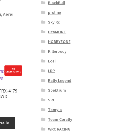
BlackBull
proline
, Aerei
Sky Rc
DYAMONT
HOBBYZONE
Killerbody
Losi
SU
LRP
ORDINAZIONE
Rally Legend
Spektrum
TRX-4 ’79
C4WD
SRC
Tamyia
Team Corally
rrello
WRC RACING