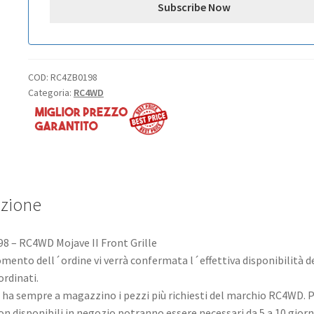
COD:
RC4ZB0198
Categoria:
RC4WD
izione
 – RC4WD Mojave II Front Grille
mento dell´ordine vi verrà confermata l´effettiva disponibilità d
ordinati.
ha sempre a magazzino i pezzi più richiesti del marchio RC4WD. 
non disponibili in negozio potranno essere necessari da 5 a 10 giorn