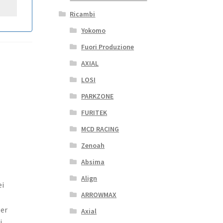
Ricambi
Yokomo
Fuori Produzione
AXIAL
LOSI
PARKZONE
FURITEK
MCD RACING
Zenoah
Absima
Align
ei
ARROWMAX
Per
Axial
i