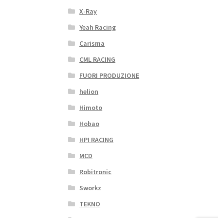
X-Ray
Yeah Racing
Carisma
CML RACING
FUORI PRODUZIONE
helion
Himoto
Hobao
HPI RACING
MCD
Robitronic
Sworkz
TEKNO