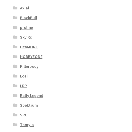
Axial
BlackBull
proline
Sky Rc
DYAMONT
HOBBYZONE
Killerbody
Losi
LRP
Rally Legend
Spektrum
SRC
Tamyia