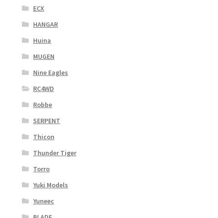
ECX
HANGAR
Huina
MUGEN
Nine Eagles
RC4WD
Robbe
SERPENT
Thicon
Thunder Tiger
Torro
Yuki Models
Yuneec
BLADE