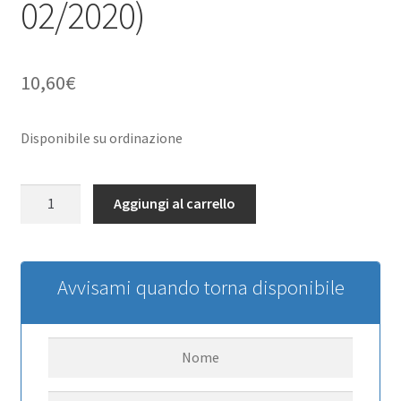
02/2020)
10,60
€
Disponibile su ordinazione
RC4WD
Aggiungi al carrello
Warn
1/10
Premium
Winch
Avvisami quando torna disponibile
Hook
RC4WD
(neuer
Barcode
02/2020)