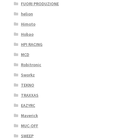
FUORI PRODUZIONE
helion
Himoto
Hobao
HPI RACING
MCD
Robitronic
Sworkz
TEKNO
TRAXXAS
EAZYRC
Maverick
MUC-OFF
SWEEP