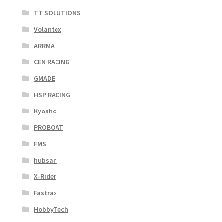
TT SOLUTIONS
Volantex
ARRMA
CEN RACING
GMADE
HSP RACING
Kyosho
PROBOAT
FMS
hubsan
X-Rider
Fastrax
HobbyTech