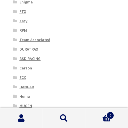
Enigma
FTX
Xray
RPM
Team Associated
DURATRAX
BSD RACING
Carson
ECX
HANGAR
Huina
MUGEN
Nine Eagles
0
Cerca:
Cerca
RC4WD