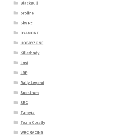
BlackBull
proline
Sky Rc
DYAMONT
HOBBYZONE
Killerbody
Losi
LRP
Rally Legend
Spektrum
SRC
Tamyia
Team Corally
WRC RACING