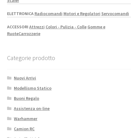
Scaler
ELETTRONICA
Radiocomandi
Motori e Regolatori
Servocomandi
ACCESSORI
Attrezzi
Colori - Pulizia - Colle
Gomme e
Ruote
Carrozzerie
Categorie prodotto
Nuovi Arrivi
Modellismo Statico
Buoni Regalo
Assistenza on-line
Warhammer
Camion RC