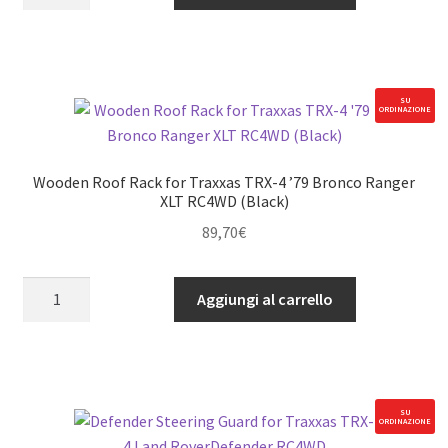
1/14
D90
Small
Yellow
Light
SU
ORDINAZIONE
(Detailed)
RC4WD
quantità
Wooden Roof Rack for Traxxas TRX-4 ’79 Bronco Ranger
XLT RC4WD (Black)
89,70
€
Wooden
Aggiungi al carrello
Roof
Rack
for
Traxxas
TRX-
SU
ORDINAZIONE
4