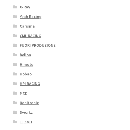
X-Ray
Yeah Racing
Carisma
CML RACING
FUORI PRODUZIONE
helion
Himoto
Hobao
HPI RACING
MCD
Robitronic
Sworkz
TEKNO