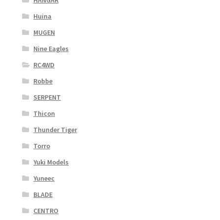
Huina
MUGEN
Nine Eagles
RC4WD
Robbe
SERPENT
Thicon
Thunder Tiger
Torro
Yuki Models
Yuneec
BLADE
CENTRO