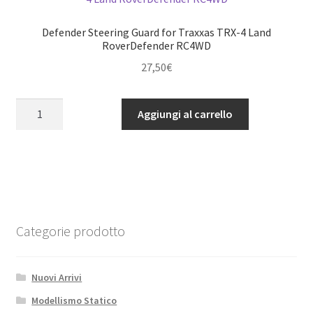
'79
Bronco
Defender Steering Guard for Traxxas TRX-4 Land
Ranger
RoverDefender RC4WD
XLT
27,50
€
RC4WD
(Black)
Defender
Aggiungi al carrello
quantità
Steering
Guard
for
Traxxas
TRX-
4
Land
Categorie prodotto
RoverDefender
RC4WD
Nuovi Arrivi
quantità
Modellismo Statico