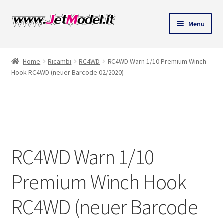
ndi
Vai
Vai
Menu
alla
al
u
navigazione
contenuto
Home
Ricambi
RC4WD
RC4WD Warn 1/10 Premium Winch
Hook RC4WD (neuer Barcode 02/2020)
SU
ORDINAZIONE
RC4WD Warn 1/10
Premium Winch Hook
RC4WD (neuer Barcode