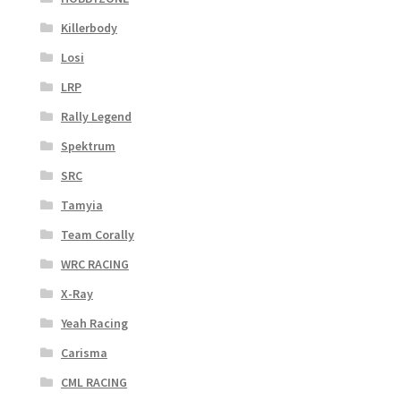
Killerbody
Losi
LRP
Rally Legend
Spektrum
SRC
Tamyia
Team Corally
WRC RACING
X-Ray
Yeah Racing
Carisma
CML RACING