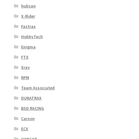
hubsan
X-Rider
Fastrax
HobbyTech
Enigma
FTX
Xray
RPM
Team Associated
DURATRAX
BSD RACING
Carson
ECX
HANGAR