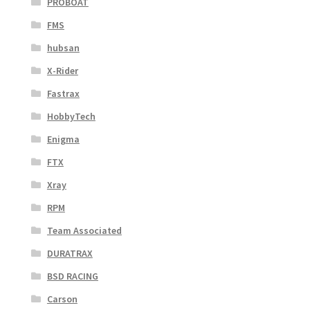
PROBOAT
FMS
hubsan
X-Rider
Fastrax
HobbyTech
Enigma
FTX
Xray
RPM
Team Associated
DURATRAX
BSD RACING
Carson