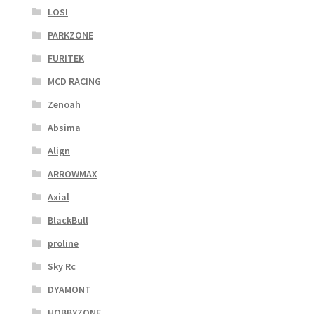
LOSI
PARKZONE
FURITEK
MCD RACING
Zenoah
Absima
Align
ARROWMAX
Axial
BlackBull
proline
Sky Rc
DYAMONT
HOBBYZONE