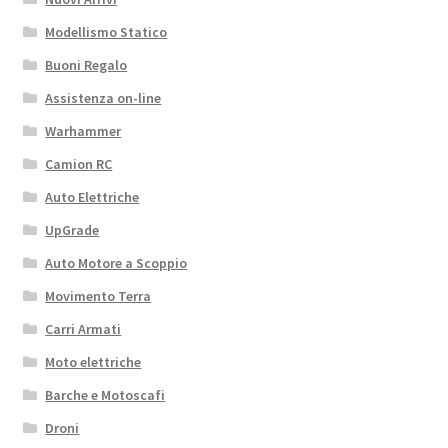
Modellismo Statico
Buoni Regalo
Assistenza on-line
Warhammer
Camion RC
Auto Elettriche
UpGrade
Auto Motore a Scoppio
Movimento Terra
Carri Armati
Moto elettriche
Barche e Motoscafi
Droni