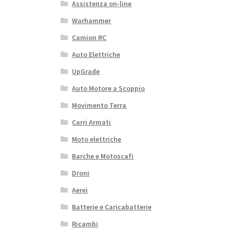
Assistenza on-line
Warhammer
Camion RC
Auto Elettriche
UpGrade
Auto Motore a Scoppio
Movimento Terra
Carri Armati
Moto elettriche
Barche e Motoscafi
Droni
Aerei
Batterie e Caricabatterie
Ricambi