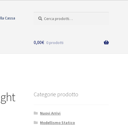
Cerca:
Cerca
alla Cassa
0,00
€
0 prodotti
ight
Categorie prodotto
Nuovi Arrivi
Modellismo Statico