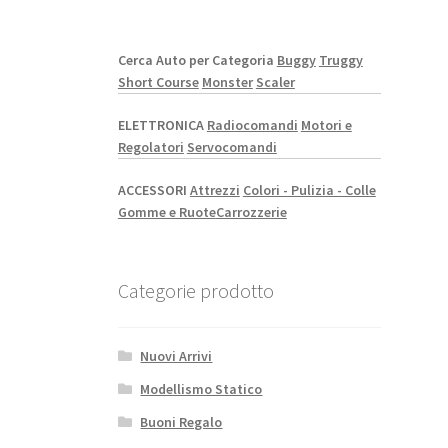
Cerca Auto per Categoria
Buggy
Truggy
Short Course
Monster
Scaler
ELETTRONICA
Radiocomandi
Motori e
Regolatori
Servocomandi
ACCESSORI
Attrezzi
Colori - Pulizia - Colle
Gomme e Ruote
Carrozzerie
Categorie prodotto
Nuovi Arrivi
Modellismo Statico
Buoni Regalo