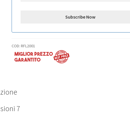
COD:
RFL2001
izione
sioni
7