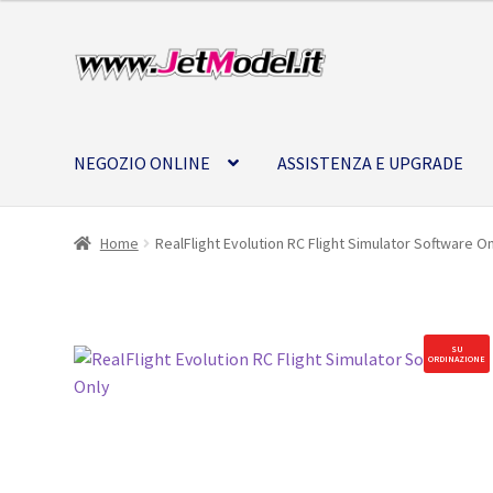
Vai
Vai
alla
al
navigazione
contenuto
NEGOZIO ONLINE
ASSISTENZA E UPGRADE
Home
RealFlight Evolution RC Flight Simulator Software O
SU
ORDINAZIONE