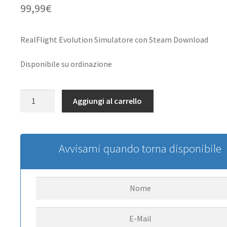
99,99
€
RealFlight Evolution Simulatore con Steam Download
Disponibile su ordinazione
RealFlight
Aggiungi al carrello
Evolution
RC
Flight
Simulator
Avvisami quando torna disponibile
Software
Only
quantità