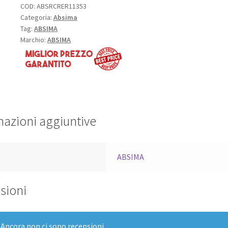
COD:
ABSRCRER11353
Categoria:
Absima
Tag:
ABSIMA
Marchio:
ABSIMA
mazioni aggiuntive
a
ABSIMA
sioni
Ancora non ci sono recensioni.