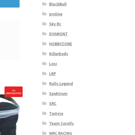
BlackBull
proline
Sky Rc
DYAMONT
HOBBYZONE
Killerbody
Losi
LRP
Rally Legend
SU
Spektrum
ORDINAZIONE
SRC
Tamyia
Team Corally
WRC RACING