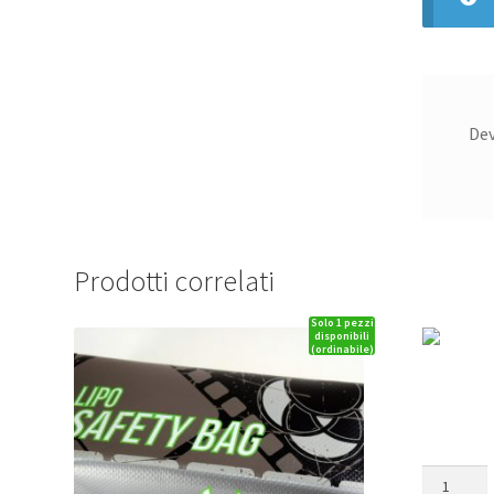
De
Prodotti correlati
Solo 1 pezzi
disponibili
(ordinabile)
REAR