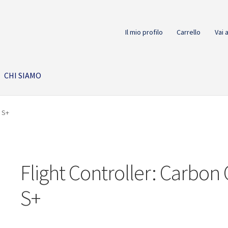
Il mio profilo
Carrello
Vai 
CHI SIAMO
b S+
Flight Controller: Carbon
S+