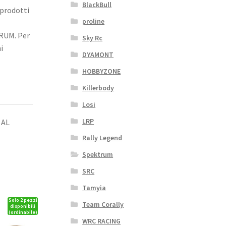
BlackBull
 prodotti
proline
TRUM. Per
Sky Rc
i
DYAMONT
HOBBYZONE
Killerbody
Losi
LRP
 AL
Rally Legend
Spektrum
SRC
Tamyia
Solo 2 pezzi
Team Corally
disponibili
(ordinabile)
WRC RACING