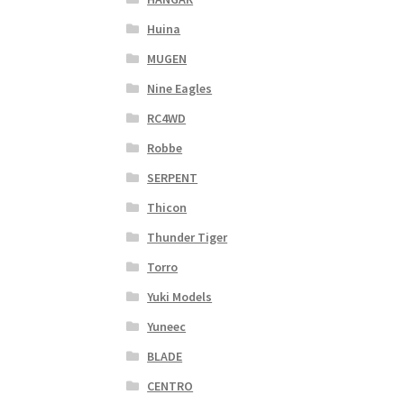
Huina
MUGEN
Nine Eagles
RC4WD
Robbe
SERPENT
Thicon
Thunder Tiger
Torro
Yuki Models
Yuneec
BLADE
CENTRO