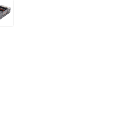
Metal
Gear
Surface
Servo
quantità