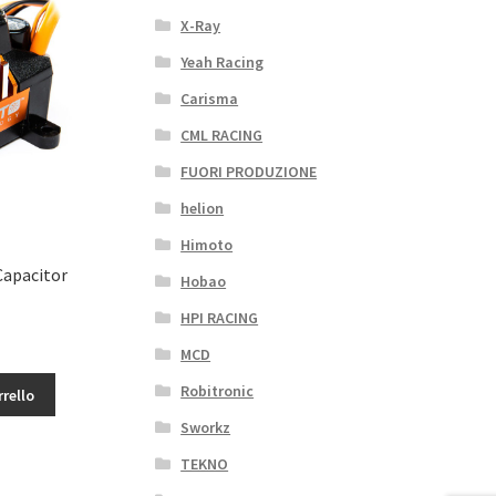
X-Ray
Yeah Racing
Carisma
CML RACING
FUORI PRODUZIONE
helion
Himoto
Capacitor
Hobao
HPI RACING
MCD
Robitronic
rrello
Sworkz
TEKNO