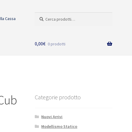
Cerca:
Cerca
alla Cassa
0,00
€
0 prodotti
 Cub
Categorie prodotto
Nuovi Arrivi
Modellismo Statico