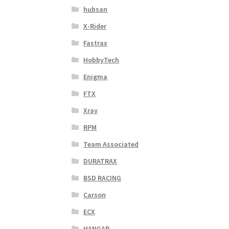
hubsan
X-Rider
Fastrax
HobbyTech
Enigma
FTX
Xray
RPM
Team Associated
DURATRAX
BSD RACING
Carson
ECX
HANGAR