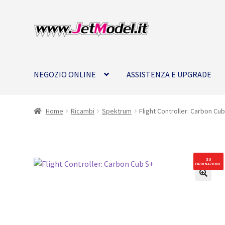
Vai
Vai
alla
al
navigazione
contenuto
NEGOZIO ONLINE
ASSISTENZA E UPGRADE
Home
Ricambi
Spektrum
Flight Controller: Carbon Cu
SU
ORDINAZIONE