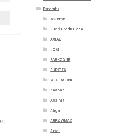
Ricambi
Yokomo
Fuori Produzione
AXIAL
LOSI
PARKZONE
FURITEK
MCD RACING
Zenoah
Absima
Align
ARROWMAX
 il
Axial