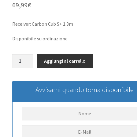
69,99
€
Receiver: Carbon Cub S+ 1.3m
Disponibile su ordinazione
Flight
Aggiungi al carrello
Controller:
Carbon
Cub
S+
Avvisami quando torna disponibile
quantità