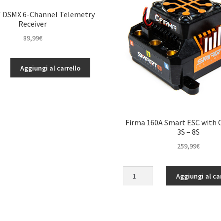
 DSMX 6-Channel Telemetry
Receiver
89,99
€
Aggiungi al carrello
Firma 160A Smart ESC with 
3S – 8S
259,99
€
Firma
Aggiungi al ca
160A
Smart
ESC
with