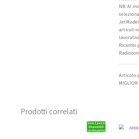
NB: Al mo
seleziona
JetModel 
articoli 
lavorativ
Ricambi p
Radiocom
Articolo
MIGLIOR 
Prodotti correlati
Solo 1 pezzi
disponibili
(ordinabile)