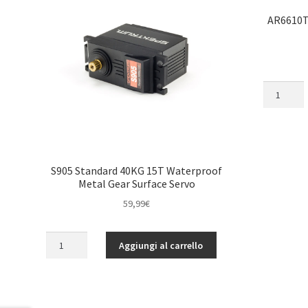
AR6610T
AR6610T
DSMX
6-
Channel
Telemetry
Receiver
S905 Standard 40KG 15T Waterproof
quantità
Metal Gear Surface Servo
59,99
€
S905
Aggiungi al carrello
Standard
40KG
15T
Waterproof