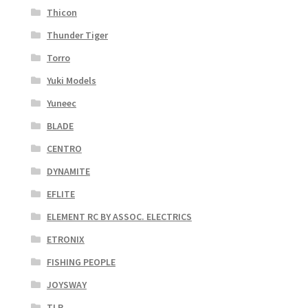
Thicon
Thunder Tiger
Torro
Yuki Models
Yuneec
BLADE
CENTRO
DYNAMITE
EFLITE
ELEMENT RC BY ASSOC. ELECTRICS
ETRONIX
FISHING PEOPLE
JOYSWAY
TLR