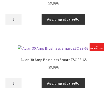
59,99
€
S905
Aggiungi al carrello
Standard
40KG
15T
Waterproof
Metal
SU
ORDINAZIONE
Gear
Surface
Avian 30 Amp Brushless Smart ESC 3S-6S
Servo
39,99
€
quantità
Avian
Aggiungi al carrello
30
Amp
Brushless
Smart