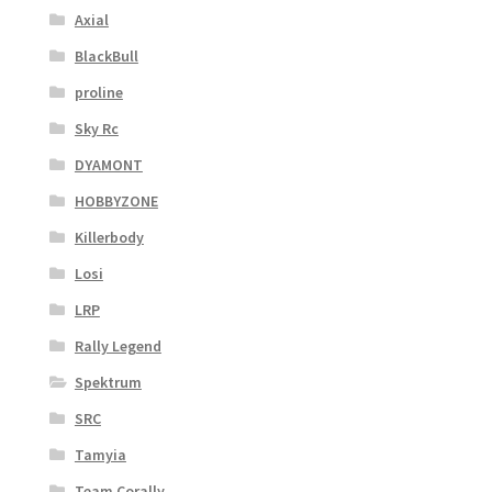
Axial
BlackBull
proline
Sky Rc
DYAMONT
HOBBYZONE
Killerbody
Losi
LRP
Rally Legend
Spektrum
SRC
Tamyia
Team Corally