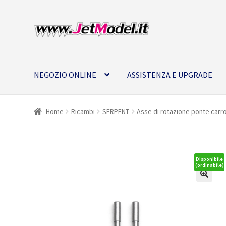
Vai
Vai
alla
al
navigazione
contenuto
NEGOZIO ONLINE
ASSISTENZA E UPGRADE
Home
Ricambi
SERPENT
Asse di rotazione ponte carro
Disponibile
(ordinabile)