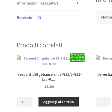
Informazioni aggiuntive
Marc
Recensioni (0)
Prodotti correlati
Solo 1 pezzi
disponibili
(ordinabile)
Serpent Diff.gehäuse ET: S-811/S-811-
Drivesha
E/S-811T
15,99
€
Serpent
Driveshaft
Aggiungi al carrello
Diff.gehäuse
center
ET:
rr