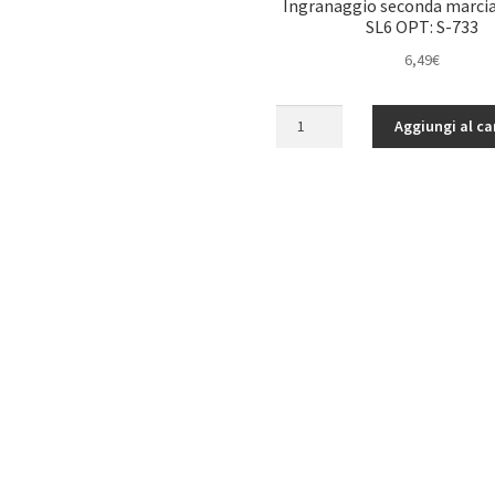
Ingranaggio seconda marcia
SL6 OPT: S-733
6,49
€
Ingranaggio
Aggiungi al ca
seconda
marcia
53
denti
SL6
OPT:
S-
733
quantità