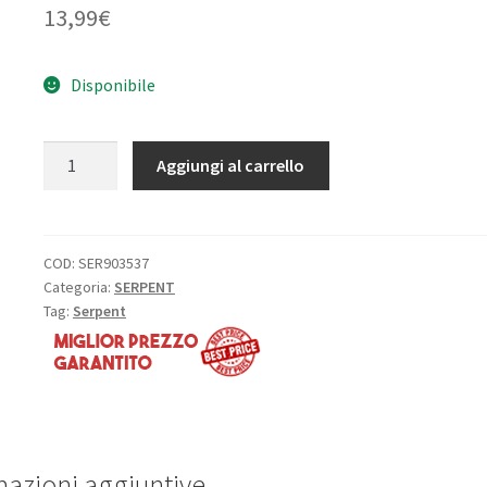
13,99
€
Disponibile
Asse
Aggiungi al carrello
di
rotazione
ponte
carrozzeria
COD:
SER903537
Categoria:
SERPENT
(2
Tag:
Serpent
pezzi)
ET:
S-
977
quantità
mazioni aggiuntive