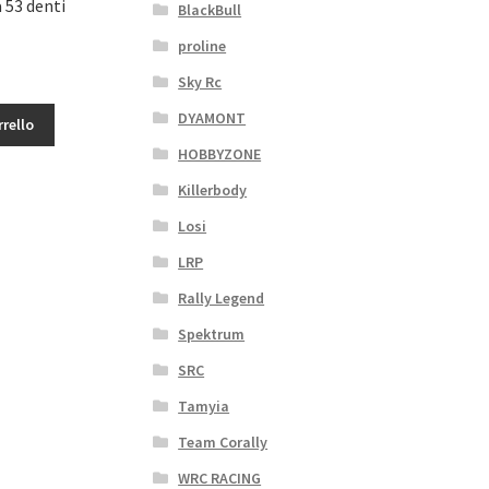
 53 denti
BlackBull
proline
Sky Rc
DYAMONT
rrello
HOBBYZONE
Killerbody
Losi
LRP
Rally Legend
Spektrum
SRC
Tamyia
Team Corally
WRC RACING