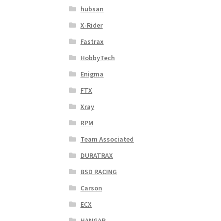
hubsan
X-Rider
Fastrax
HobbyTech
Enigma
FTX
Xray
RPM
Team Associated
DURATRAX
BSD RACING
Carson
ECX
HANGAR