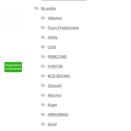
Ricambi
Yokomo
Fuori Produzione
AXIAL
LOSI
PARKZONE
Disponibile
FURITEK
(ordinabile)
MCD RACING
Zenoah
Absima
Align
ARROWMAX
Axial