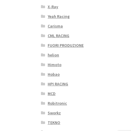
X-Ray
Yeah Racing
Carisma
CML RACING
FUORI PRODUZIONE
helion
Himoto
Hobao
HPI RACING
MCD
Robitronic
Sworkz
TEKNO