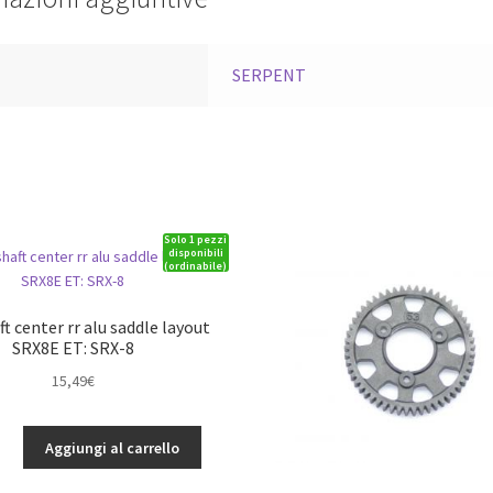
a
SERPENT
Solo 1 pezzi
disponibili
(ordinabile)
ft center rr alu saddle layout
SRX8E ET: SRX-8
15,49
€
Aggiungi al carrello