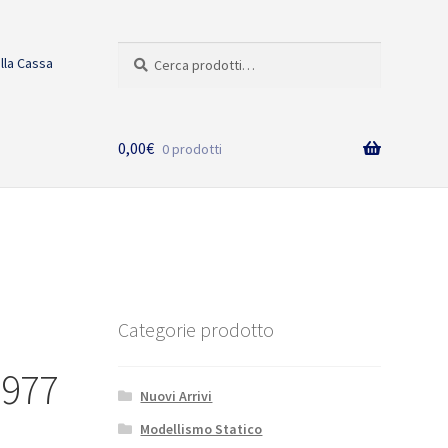
Cerca:
Cerca
alla Cassa
0,00
€
0 prodotti
Categorie prodotto
-977
Nuovi Arrivi
Modellismo Statico