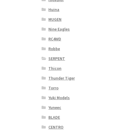
Huina
MUGEN
Nine Eagles
RC4WD
Robbe
SERPENT
Thicon
Thunder Tiger
Torro
Yuki Models
Yuneec
BLADE
CENTRO