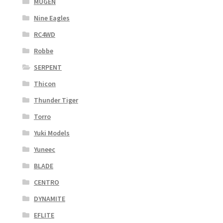
MUGEN
Nine Eagles
RC4WD
Robbe
SERPENT
Thicon
Thunder Tiger
Torro
Yuki Models
Yuneec
BLADE
CENTRO
DYNAMITE
EFLITE