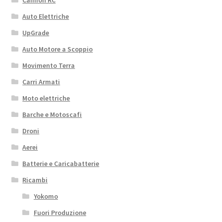
Camion RC
Auto Elettriche
UpGrade
Auto Motore a Scoppio
Movimento Terra
Carri Armati
Moto elettriche
Barche e Motoscafi
Droni
Aerei
Batterie e Caricabatterie
Ricambi
Yokomo
Fuori Produzione