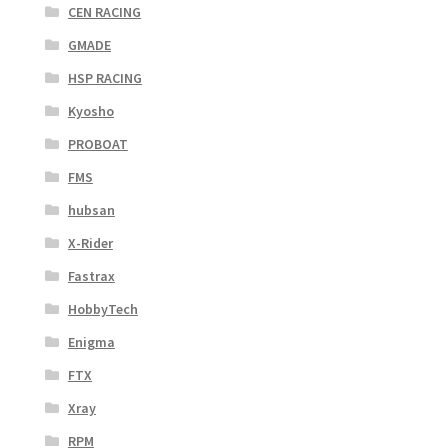
CEN RACING
GMADE
HSP RACING
Kyosho
PROBOAT
FMS
hubsan
X-Rider
Fastrax
HobbyTech
Enigma
FTX
Xray
RPM