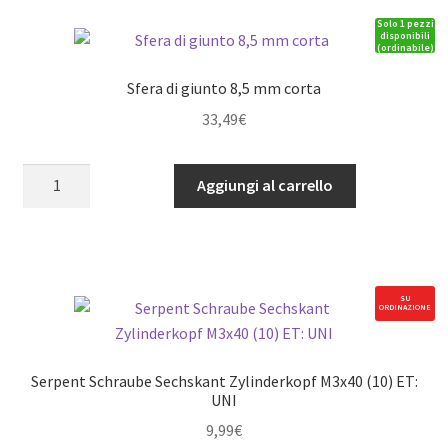
OPT:
Solo 1 pezzi
S-
disponibili
(ordinabile)
811/S-
811-
Sfera di giunto 8,5 mm corta
E
33,49
€
quantità
Sfera
Aggiungi al carrello
di
giunto
8,5
mm
corta
SU
ORDINAZIONE
quantità
Serpent Schraube Sechskant Zylinderkopf M3x40 (10) ET:
UNI
9,99
€