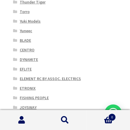
Thunder Tiger
Torro
Yuki Models
Yuneec
BLADE
CENTRO
DYNAMITE
EFLITE
ELEMENT RC BY ASSOC. ELECTRICS
ETRONIX
FISHING PEOPLE
JOYSWAY
TLR
0
Cerca:
Cerca
Accessori