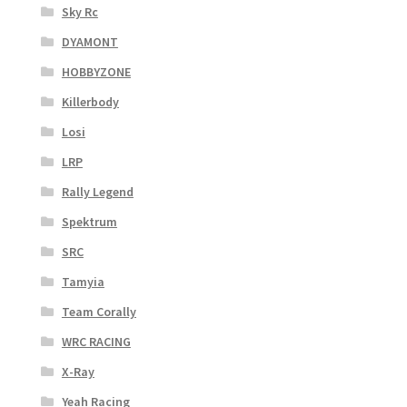
Sky Rc
DYAMONT
HOBBYZONE
Killerbody
Losi
LRP
Rally Legend
Spektrum
SRC
Tamyia
Team Corally
WRC RACING
X-Ray
Yeah Racing