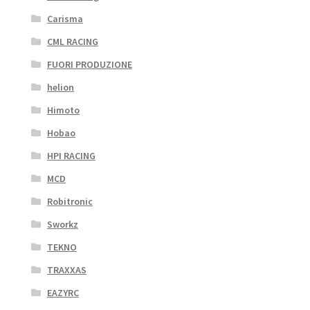
Carisma
CML RACING
FUORI PRODUZIONE
helion
Himoto
Hobao
HPI RACING
MCD
Robitronic
Sworkz
TEKNO
TRAXXAS
EAZYRC