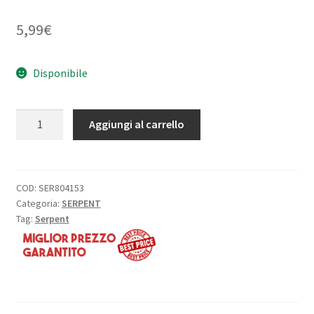
5,99
€
Disponibile
Eccentrico
Aggiungi al carrello
anteriore
in
plastica
(2
COD:
SER804153
Categoria:
SERPENT
pezzi)
Tag:
Serpent
ET:
S-
733
quantità