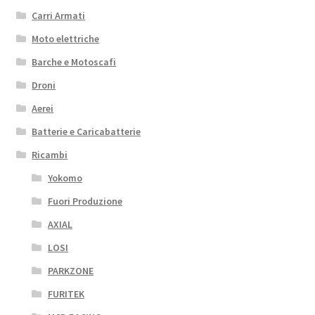
Carri Armati
Moto elettriche
Barche e Motoscafi
Droni
Aerei
Batterie e Caricabatterie
Ricambi
Yokomo
Fuori Produzione
AXIAL
LOSI
PARKZONE
FURITEK