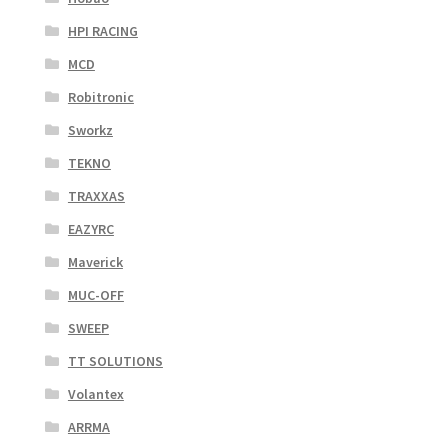
HPI RACING
MCD
Robitronic
Sworkz
TEKNO
TRAXXAS
EAZYRC
Maverick
MUC-OFF
SWEEP
TT SOLUTIONS
Volantex
ARRMA