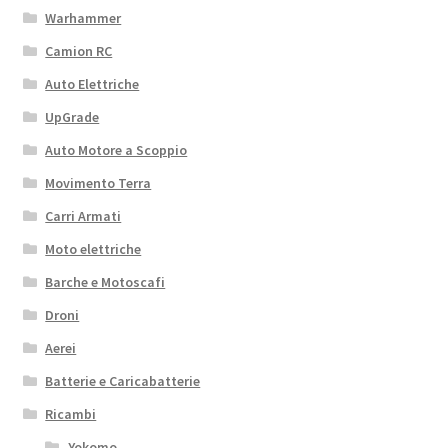
Warhammer
Camion RC
Auto Elettriche
UpGrade
Auto Motore a Scoppio
Movimento Terra
Carri Armati
Moto elettriche
Barche e Motoscafi
Droni
Aerei
Batterie e Caricabatterie
Ricambi
Yokomo