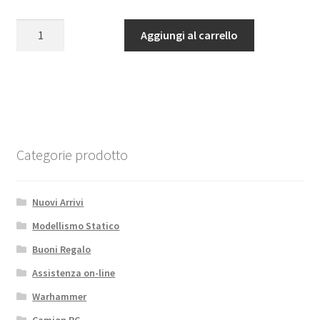
Serpent
Aggiungi al carrello
Schraube
Sechskant
Zylinderkopf
M3x40
(10)
ET:
UNI
Categorie prodotto
quantità
Nuovi Arrivi
Modellismo Statico
Buoni Regalo
Assistenza on-line
Warhammer