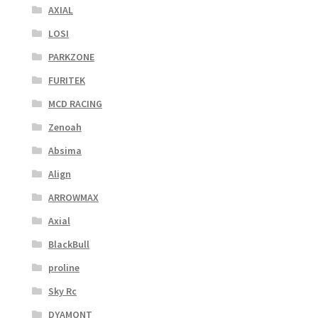
AXIAL
LOSI
PARKZONE
FURITEK
MCD RACING
Zenoah
Absima
Align
ARROWMAX
Axial
BlackBull
proline
Sky Rc
DYAMONT