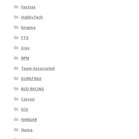
Fastrax
HobbyTech
Enigma
FTX
Xray
RPM
Team Associated
DURATRAX
BSD RACING
Carson
ECX
HANGAR
Huina