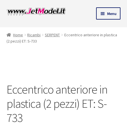
Vai
Vai
Menu
alla
al
ndi
navigazione
contenuto
Home
Ricambi
SERPENT
Eccentrico anteriore in plastica
u
(2 pezzi) ET: S-733
Solo 2 pezzi
disponibili
(ordinabile)
Eccentrico anteriore in
plastica (2 pezzi) ET: S-
733