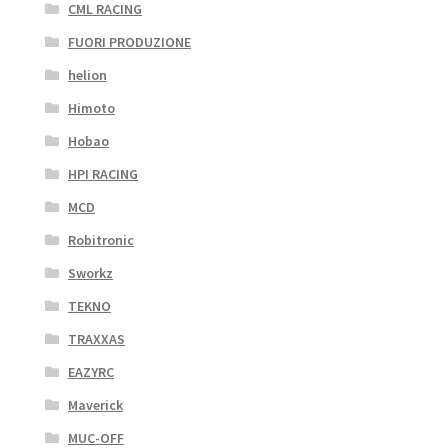
CML RACING
FUORI PRODUZIONE
helion
Himoto
Hobao
HPI RACING
MCD
Robitronic
Sworkz
TEKNO
TRAXXAS
EAZYRC
Maverick
MUC-OFF