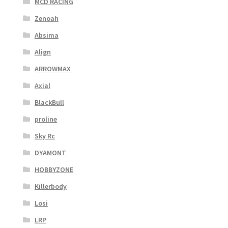
MCD RACING
Zenoah
Absima
Align
ARROWMAX
Axial
BlackBull
proline
Sky Rc
DYAMONT
HOBBYZONE
Killerbody
Losi
LRP