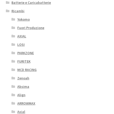
Batterie e Caricabatterie
Ricambi
Yokomo
Fuori Produzione
AXIAL
LOSI
PARKZONE
FURITEK
MCD RACING
Zenoah
Absima
Align
ARROWMAX
Axial