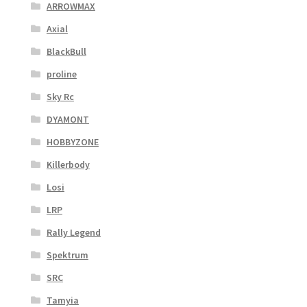
ARROWMAX
Axial
BlackBull
proline
Sky Rc
DYAMONT
HOBBYZONE
Killerbody
Losi
LRP
Rally Legend
Spektrum
SRC
Tamyia