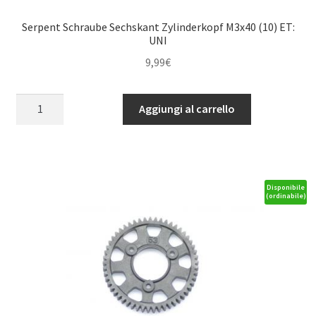
ET:
S-
Serpent Schraube Sechskant Zylinderkopf M3x40 (10) ET:
733/S-
UNI
747
9,99
€
quantità
Serpent
Aggiungi al carrello
Schraube
Sechskant
Zylinderkopf
M3x40
(10)
Disponibile
(ordinabile)
ET:
UNI
quantità