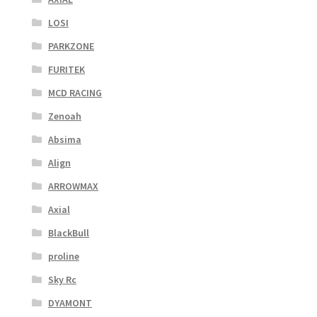
LOSI
PARKZONE
FURITEK
MCD RACING
Zenoah
Absima
Align
ARROWMAX
Axial
BlackBull
proline
Sky Rc
DYAMONT