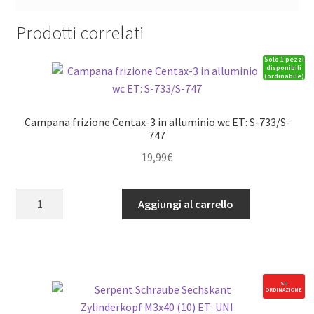
Prodotti correlati
Solo 1 pezzi
disponibili
(ordinabile)
Campana frizione Centax-3 in alluminio wc ET: S-733/S-
747
19,99
€
Campana
Aggiungi al carrello
frizione
Centax-
3
in
alluminio
SU
ORDINAZIONE
wc