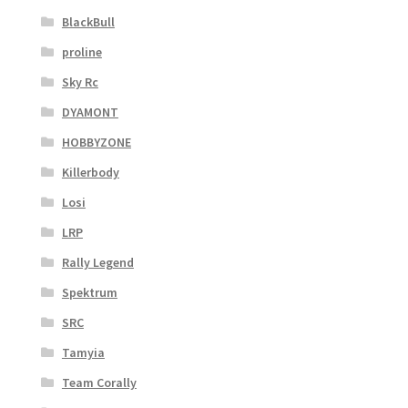
BlackBull
proline
Sky Rc
DYAMONT
HOBBYZONE
Killerbody
Losi
LRP
Rally Legend
Spektrum
SRC
Tamyia
Team Corally