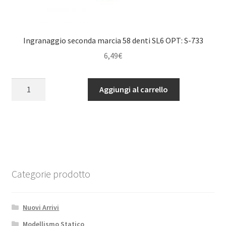
Ingranaggio seconda marcia 58 denti SL6 OPT: S-733
6,49
€
Ingranaggio
Aggiungi al carrello
seconda
marcia
58
denti
SL6
OPT:
S-
Categorie prodotto
733
quantità
Nuovi Arrivi
Modellismo Statico