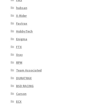
FMS
hubsan
X-Rider
Fastrax
HobbyTech
Enigma
FTX
Xray
RPM
Team Associated
DURATRAX
BSD RACING
Carson
ECX