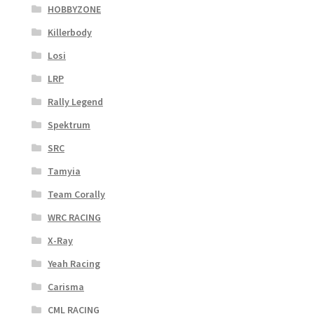
HOBBYZONE
Killerbody
Losi
LRP
Rally Legend
Spektrum
SRC
Tamyia
Team Corally
WRC RACING
X-Ray
Yeah Racing
Carisma
CML RACING