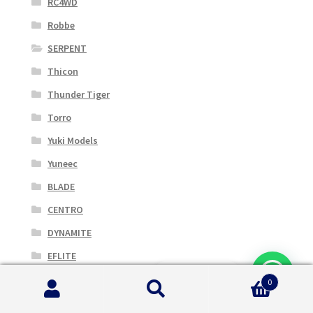
RC4WD
Robbe
SERPENT
Thicon
Thunder Tiger
Torro
Yuki Models
Yuneec
BLADE
CENTRO
DYNAMITE
EFLITE
ELEMENT RC BY ASSOC. ELECTRICS
0
Cerca:
Cerca
ETRONIX