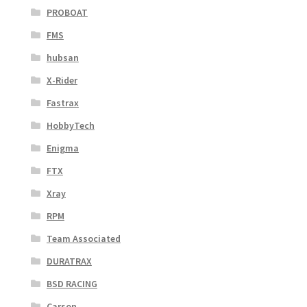
PROBOAT
FMS
hubsan
X-Rider
Fastrax
HobbyTech
Enigma
FTX
Xray
RPM
Team Associated
DURATRAX
BSD RACING
Carson