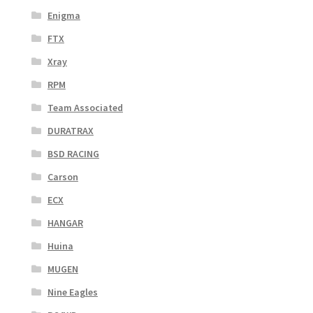
Enigma
FTX
Xray
RPM
Team Associated
DURATRAX
BSD RACING
Carson
ECX
HANGAR
Huina
MUGEN
Nine Eagles