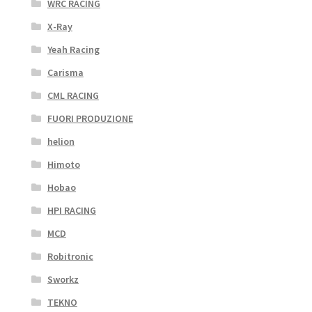
WRC RACING
X-Ray
Yeah Racing
Carisma
CML RACING
FUORI PRODUZIONE
helion
Himoto
Hobao
HPI RACING
MCD
Robitronic
Sworkz
TEKNO