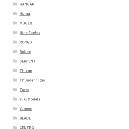
HANGAR
Huina
MUGEN
Nine Eagles
RC4WD
Robbe
SERPENT
Thicon
Thunder Tiger
Torro
Yuki Models
Yuneec
BLADE
CENTRO