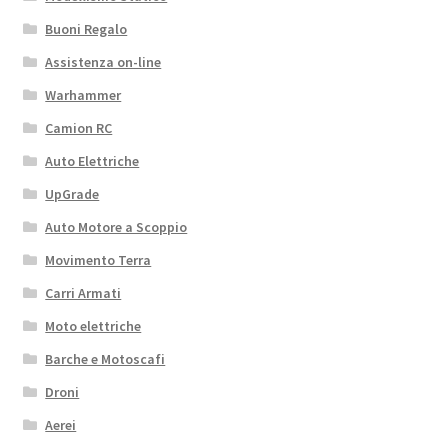
Buoni Regalo
Assistenza on-line
Warhammer
Camion RC
Auto Elettriche
UpGrade
Auto Motore a Scoppio
Movimento Terra
Carri Armati
Moto elettriche
Barche e Motoscafi
Droni
Aerei