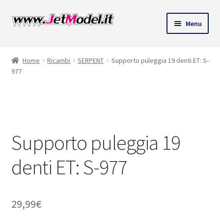
Vai
Vai
Menu
alla
al
navigazione
contenuto
Home
Ricambi
SERPENT
Supporto puleggia 19 denti ET: S-
977
Solo 2 pezzi
disponibili
(ordinabile)
Supporto puleggia 19
denti ET: S-977
29,99
€