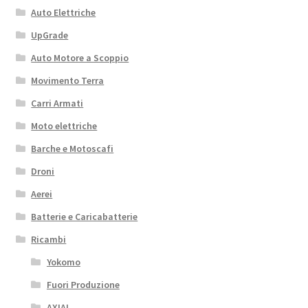
Auto Elettriche
UpGrade
Auto Motore a Scoppio
Movimento Terra
Carri Armati
Moto elettriche
Barche e Motoscafi
Droni
Aerei
Batterie e Caricabatterie
Ricambi
Yokomo
Fuori Produzione
AXIAL