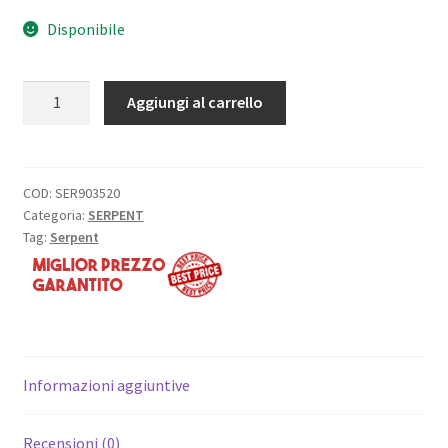
Disponibile
Supporto
Aggiungi al carrello
puleggia
19
denti
ET:
COD:
SER903520
Categoria:
SERPENT
S-
Tag:
Serpent
977
quantità
Informazioni aggiuntive
Recensioni (0)