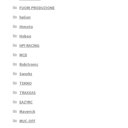
FUORI PRODUZIONE
helion
Himoto
Hobao
HPI RACING
MCD
Robitronic
Sworkz
TEKNO
TRAXXAS
EAZYRC
Maverick
MUC-OFF