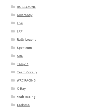
HOBBYZONE
Killerbody
Losi
LRP
Rally Legend
Spektrum
SRC
Tamyia
Team Corally
WRC RACING
X-Ray
Yeah Racing
Carisma