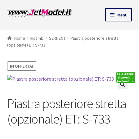
Vai
Vai
Menu
alla
al
ndi
navigazione
contenuto
Home
Ricambi
SERPENT
Piastra posteriore stretta
u
(opzionale) ET: S-733
IN OFFERTA!
Solo 2 pezzi
disponibili
(ordinabile)
🔍
Piastra posteriore stretta
(opzionale) ET: S-733