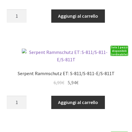
prezzo
prezzo
originale
attuale
Campana
Aggiungi al carrello
era:
è:
frizione
19,99€.
16,99€.
Centax-
3
in
Solo 1 pezzi
alluminio
disponibili
(ordinabile)
wc
ET:
S-
Serpent Rammschutz ET: S-811/S-811-E/S-811T
733/S-
Il
Il
6,99
€
5,94
€
747
prezzo
prezzo
quantità
originale
attuale
Serpent
Aggiungi al carrello
era:
è:
Rammschutz
6,99€.
5,94€.
ET:
S-
811/S-