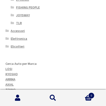
FISHING PEOPLE
JOYSWAY
TLR
Accessori
Elettronica
Elicotteri
Cerca Auto per Marca
LOSI
KYOSHO
ARRMA
AXIAL
TEKNO
TRAXXAS
0
Cerca:
Cerca