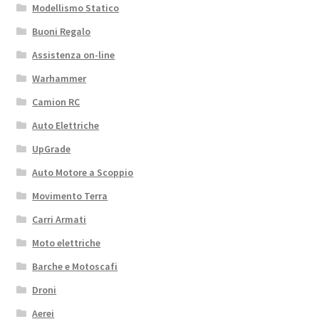
811
Modellismo Statico
quantità
Buoni Regalo
Assistenza on-line
Warhammer
Camion RC
Auto Elettriche
UpGrade
Auto Motore a Scoppio
Movimento Terra
Carri Armati
Moto elettriche
Barche e Motoscafi
Droni
Aerei