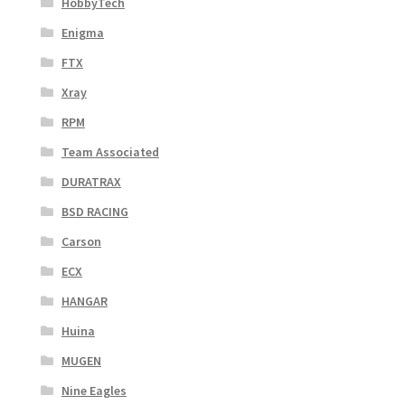
HobbyTech
Enigma
FTX
Xray
RPM
Team Associated
DURATRAX
BSD RACING
Carson
ECX
HANGAR
Huina
MUGEN
Nine Eagles