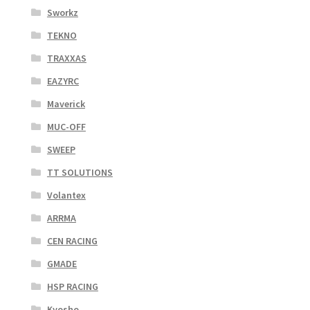
Sworkz
TEKNO
TRAXXAS
EAZYRC
Maverick
MUC-OFF
SWEEP
TT SOLUTIONS
Volantex
ARRMA
CEN RACING
GMADE
HSP RACING
Kyosho