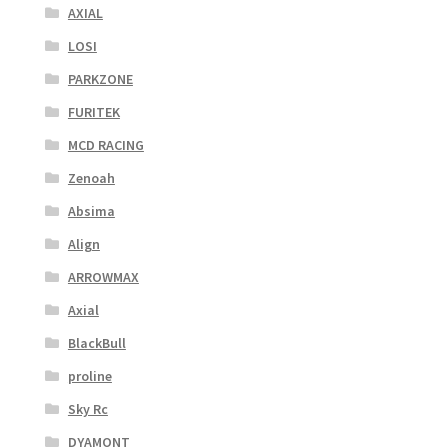
AXIAL
LOSI
PARKZONE
FURITEK
MCD RACING
Zenoah
Absima
Align
ARROWMAX
Axial
BlackBull
proline
Sky Rc
DYAMONT