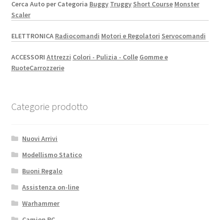
Cerca Auto per Categoria
Buggy
Truggy
Short Course
Monster
Scaler
ELETTRONICA
Radiocomandi
Motori e Regolatori
Servocomandi
ACCESSORI
Attrezzi
Colori - Pulizia - Colle
Gomme e
Ruote
Carrozzerie
Categorie prodotto
Nuovi Arrivi
Modellismo Statico
Buoni Regalo
Assistenza on-line
Warhammer
Camion RC