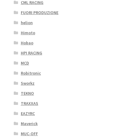
CML RACING
FUORI PRODUZIONE
helion
Himoto
Hobao
HPI RACING
MCD
Robitronic
Sworkz
TEKNO
TRAXXAS
EAZYRC
Maverick
MUC-OFF