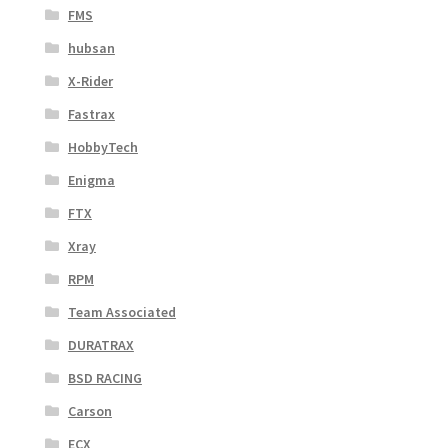
FMS
hubsan
X-Rider
Fastrax
HobbyTech
Enigma
FTX
Xray
RPM
Team Associated
DURATRAX
BSD RACING
Carson
ECX