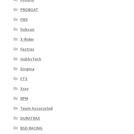
PROBOAT
FMS
hubsan
X-Rider
Fastrax
HobbyTech
Enigma
FTX
Xray
RPM
Team Associated
DURATRAX
BSD RACING