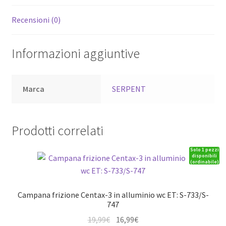
Recensioni (0)
Informazioni aggiuntive
Marca
SERPENT
Prodotti correlati
Solo 1 pezzi
disponibili
(ordinabile)
Campana frizione Centax-3 in alluminio wc ET: S-733/S-
747
Il
Il
19,99
€
16,99
€