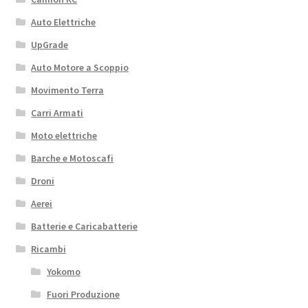
Auto Elettriche
UpGrade
Auto Motore a Scoppio
Movimento Terra
Carri Armati
Moto elettriche
Barche e Motoscafi
Droni
Aerei
Batterie e Caricabatterie
Ricambi
Yokomo
Fuori Produzione