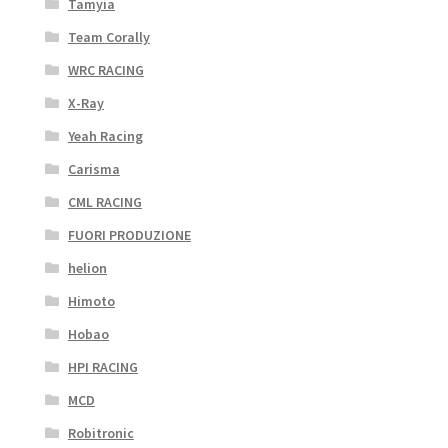
Tamyia
Team Corally
WRC RACING
X-Ray
Yeah Racing
Carisma
CML RACING
FUORI PRODUZIONE
helion
Himoto
Hobao
HPI RACING
MCD
Robitronic