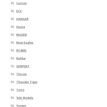
Carson
ECX
HANGAR
Huina
MUGEN
Nine Eagles
RC4WD
Robbe
SERPENT
Thicon
Thunder Tiger
Torro
Yuki Models
Yuneec