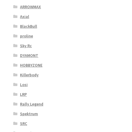
ARROWMAX
Axial
BlackBull
proline
Sky Rc
DYAMONT
HOBBYZONE
Killerbody
Losi
LRP
Rally Legend
Spektrum
SRC