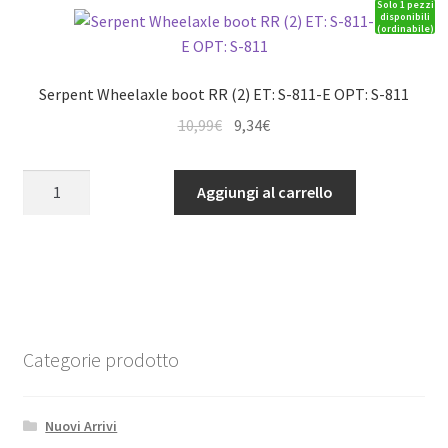
Solo 1 pezzi
811-
disponibili
(ordinabile)
E/S-
811T
quantità
Serpent Wheelaxle boot RR (2) ET: S-811-E OPT: S-811
Il
Il
10,99
€
9,34
€
prezzo
prezzo
originale
attuale
Serpent
Aggiungi al carrello
era:
è:
Wheelaxle
10,99€.
9,34€.
boot
RR
(2)
ET:
S-
811-
Categorie prodotto
E
OPT:
Nuovi Arrivi
S-