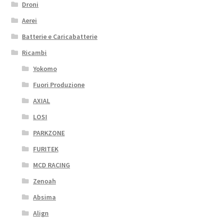
Droni
Aerei
Batterie e Caricabatterie
Ricambi
Yokomo
Fuori Produzione
AXIAL
LOSI
PARKZONE
FURITEK
MCD RACING
Zenoah
Absima
Align