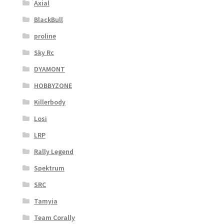
Axial
BlackBull
proline
Sky Rc
DYAMONT
HOBBYZONE
Killerbody
Losi
LRP
Rally Legend
Spektrum
SRC
Tamyia
Team Corally