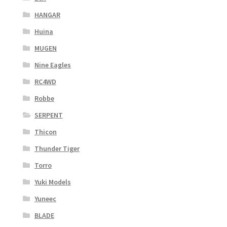
HANGAR
Huina
MUGEN
Nine Eagles
RC4WD
Robbe
SERPENT
Thicon
Thunder Tiger
Torro
Yuki Models
Yuneec
BLADE