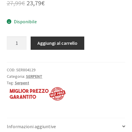
Il
Il
27,99
€
23,79
€
prezzo
prezzo
Disponibile
originale
attuale
era:
è:
Piastra
Aggiungi al carrello
27,99€.
23,79€.
posteriore
stretta
(opzionale)
ET:
COD:
SER804129
Categoria:
SERPENT
S-
Tag:
Serpent
733
quantità
Informazioni aggiuntive