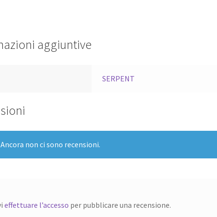
100/S-
120
lt
mazioni aggiuntive
quantità
a
SERPENT
sioni
Ancora non ci sono recensioni.
vi
effettuare l’accesso
per pubblicare una recensione.