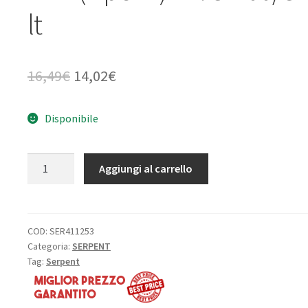
lt
Il
Il
16,49
€
14,02
€
prezzo
prezzo
Disponibile
originale
attuale
era:
è:
Testina
Aggiungi al carrello
16,49€.
14,02€.
sferica
universale
4,5
mm
COD:
SER411253
Categoria:
SERPENT
(4
Tag:
Serpent
pezzi)
ET:
S-