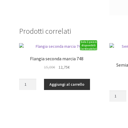
Prodotti correlati
Solo 1 pezzi
disponibili
(ordinabile)
Flangia seconda marcia 748
Semia
Il
Il
15,00
€
12,75
€
prezzo
prezzo
originale
attuale
Flangia
Aggiungi al carrello
era:
è:
seconda
15,00€.
12,75€.
Semiassi
marcia
anteriore
748
e
quantità
posteriore
710/IMPAC
quantità