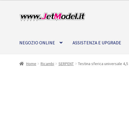
Vai
Vai
alla
al
navigazione
contenuto
NEGOZIO ONLINE
ASSISTENZA E UPGRADE
Home
Ricambi
SERPENT
Testina sferica universale 4,5
Disponibile
(ordinabile)