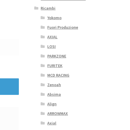
Ricambi
Yokomo
Fuori Produzione
AXIAL
LOSI
PARKZONE
FURITEK
MCD RACING
Zenoah
Absima
Align
ARROWMAX
Axial