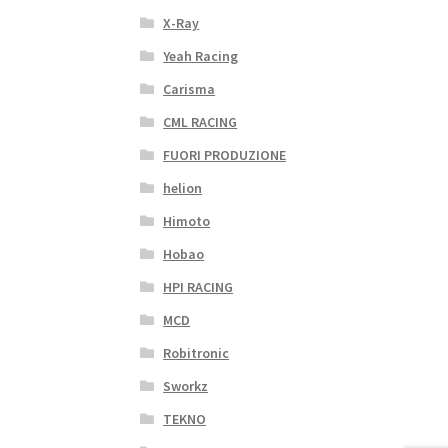
X-Ray
Yeah Racing
Carisma
CML RACING
FUORI PRODUZIONE
helion
Himoto
Hobao
HPI RACING
MCD
Robitronic
Sworkz
TEKNO