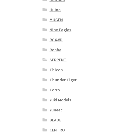
Huina
MUGEN
Nine Eagles
RC4WD
Robbe
SERPENT
Thicon
Thunder Tiger
Torro
Yuki Models
Yuneec
BLADE
CENTRO