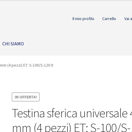
Il mio profilo
Carrello
Vai 
CHI SIAMO
 mm (4 pezzi) ET: S-100/S-120 lt
IN OFFERTA!
Testina sferica universale 
mm (4 pezzi) ET: S-100/S