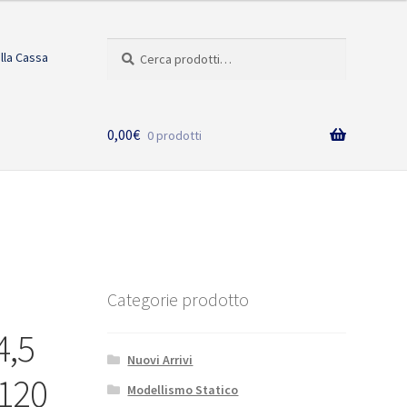
Cerca:
Cerca
alla Cassa
0,00
€
0 prodotti
Categorie prodotto
4,5
Nuovi Arrivi
-120
Modellismo Statico