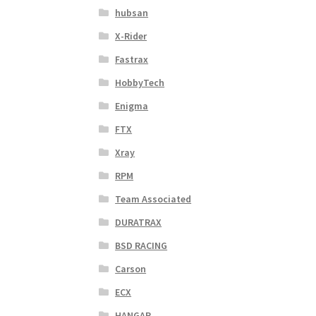
hubsan
X-Rider
Fastrax
HobbyTech
Enigma
FTX
Xray
RPM
Team Associated
DURATRAX
BSD RACING
Carson
ECX
HANGAR