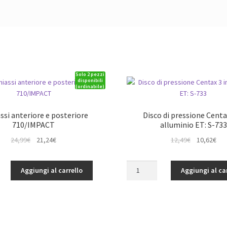
Solo 2 pezzi
disponibili
(ordinabile)
ssi anteriore e posteriore
Disco di pressione Centa
710/IMPACT
alluminio ET: S-733
Il
Il
Il
Il
24,99
€
21,24
€
12,49
€
10,62
€
prezzo
prezzo
prezzo
pre
originale
attuale
originale
att
Disco
Aggiungi al carrello
Aggiungi al ca
era:
è:
era:
è:
di
24,99€.
21,24€.
12,49€.
10,
pressione
Centax
T
3
in