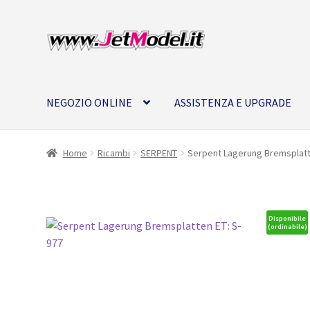
Vai
Vai
alla
al
navigazione
contenuto
NEGOZIO ONLINE
ASSISTENZA E UPGRADE
Home
Ricambi
SERPENT
Serpent Lagerung Bremsplatt
Disponibile
(ordinabile)