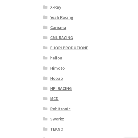
X-Ray
Yeah Racing
Carisma
CML RACING
FUORI PRODUZIONE
helion
Himoto
Hobao
HPI RACING
MCD
Robitronic
Sworkz
TEKNO