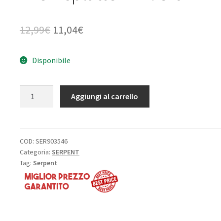
Il
Il
12,99
€
11,04
€
prezzo
prezzo
Disponibile
originale
attuale
era:
è:
Serpent
Aggiungi al carrello
12,99€.
11,04€.
Lagerung
Bremsplatten
ET:
S-
COD:
SER903546
Categoria:
SERPENT
977
Tag:
Serpent
quantità