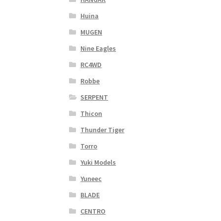
Huina
MUGEN
Nine Eagles
RC4WD
Robbe
SERPENT
Thicon
Thunder Tiger
Torro
Yuki Models
Yuneec
BLADE
CENTRO