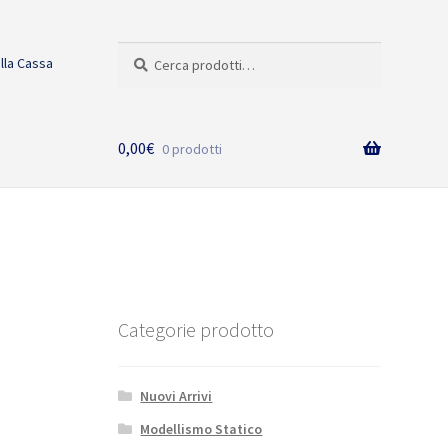
Cerca:
Cerca
alla Cassa
0,00
€
0 prodotti
Categorie prodotto
Nuovi Arrivi
Modellismo Statico