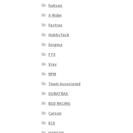
hubsan
X-Rider
Fastrax
HobbyTech
Enigma
FTX
Xray
RPM
Team Associated
DURATRAX
BSD RACING
Carson
ECX
HANGAR