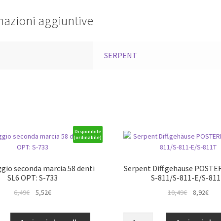
mazioni aggiuntive
a
SERPENT
Disponibile
(ordinabile)
gio seconda marcia 58 denti
Serpent Diff.gehäuse POSTE
SL6 OPT: S-733
S-811/S-811-E/S-81
Il
Il
Il
Il
6,49
€
5,52
€
10,49
€
8,92
€
prezzo
prezzo
prezzo
pre
originale
attuale
originale
attu
o
Serpent