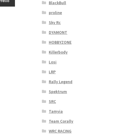
rrello
BlackBull
€.
proline
Sky Rc
DYAMONT
HOBBYZONE
Killerbody
Losi
LRP
Rally Legend
Spektrum
SRC
Tamyia
Team Corally
WRC RACING