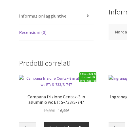
Infor
Informazioni aggiuntive
Marc
Recensioni (0)
Prodotti correlati
Solo 1 pezzi
disponibili
(ordinabile)
Campana frizione Centax-3 in
Ingranag
alluminio wc ET: S-733/S-747
Il
Il
19,99
€
16,99
€
prezzo
prezzo
originale
attuale
Campana
Ingranaggi