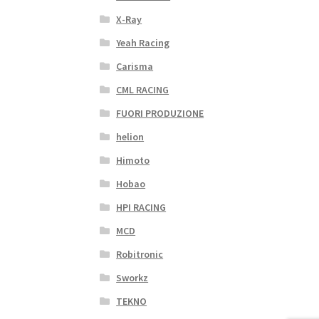
X-Ray
Yeah Racing
Carisma
CML RACING
FUORI PRODUZIONE
helion
Himoto
Hobao
HPI RACING
MCD
Robitronic
Sworkz
TEKNO