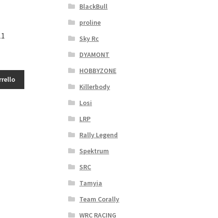
BlackBull
proline
11
Sky Rc
DYAMONT
HOBBYZONE
rrello
Killerbody
Losi
LRP
Rally Legend
Spektrum
SRC
Tamyia
Team Corally
WRC RACING