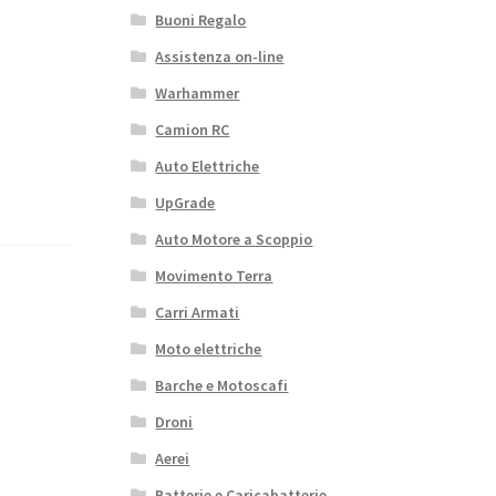
Buoni Regalo
Assistenza on-line
Warhammer
Camion RC
Auto Elettriche
UpGrade
Auto Motore a Scoppio
Movimento Terra
Carri Armati
Moto elettriche
Barche e Motoscafi
Droni
Aerei
Batterie e Caricabatterie