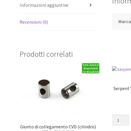
Infor
Informazioni aggiuntive
Marc
Recensioni (0)
Prodotti correlati
Solo 2 pezzi
disponibili
(ordinabile)
Serpent 
Serpent
Wheelaxle
Giunto di collegamento CVD (cilindro)
boot