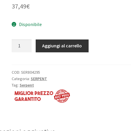
37,49
€
Disponibile
Piastra
Aggiungi al carrello
antiurto
in
carbonio
747
COD:
SER804295
Categoria:
SERPENT
ET:
Tag:
Serpent
S-
747
quantità