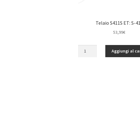
Telaio S411S ET: S-4
53,99
€
Telaio
Aggiungi al ca
S411S
ET:
S-
411
quantità