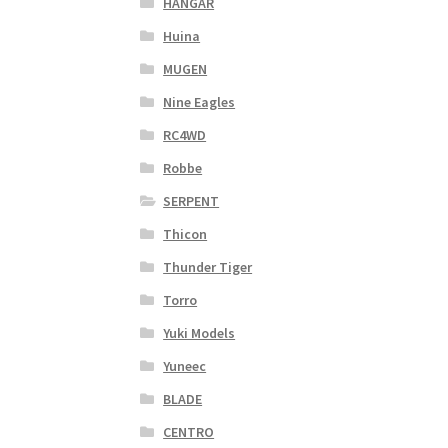
HANGAR
Huina
MUGEN
Nine Eagles
RC4WD
Robbe
SERPENT
Thicon
Thunder Tiger
Torro
Yuki Models
Yuneec
BLADE
CENTRO