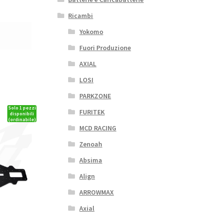
Ricambi
Yokomo
Fuori Produzione
AXIAL
LOSI
PARKZONE
Solo 1 pezzi
FURITEK
disponibili
(ordinabile)
MCD RACING
Zenoah
Absima
Align
ARROWMAX
Axial