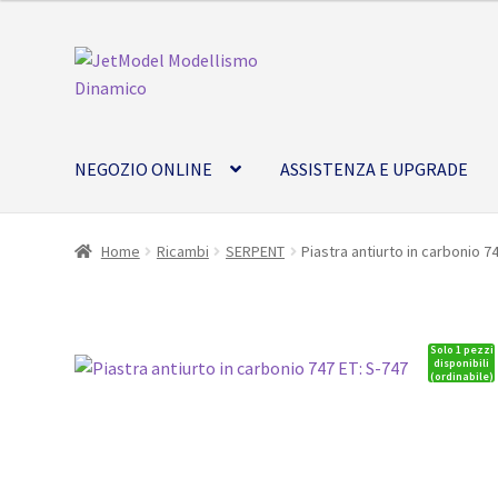
Vai
Vai
alla
al
navigazione
contenuto
NEGOZIO ONLINE
ASSISTENZA E UPGRADE
Home
Ricambi
SERPENT
Piastra antiurto in carbonio 7
Solo 1 pezzi
disponibili
(ordinabile)