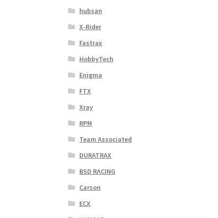
hubsan
X-Rider
Fastrax
HobbyTech
Enigma
FTX
Xray
RPM
Team Associated
DURATRAX
BSD RACING
Carson
ECX