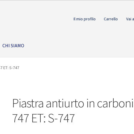
Il mio profilo
Carrello
Vai 
CHI SIAMO
47 ET: S-747
Piastra antiurto in carbon
747 ET: S-747