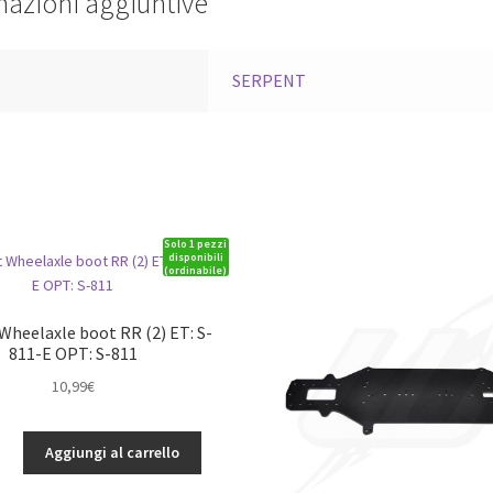
mazioni aggiuntive
a
SERPENT
Solo 1 pezzi
disponibili
(ordinabile)
Wheelaxle boot RR (2) ET: S-
811-E OPT: S-811
10,99
€
Aggiungi al carrello