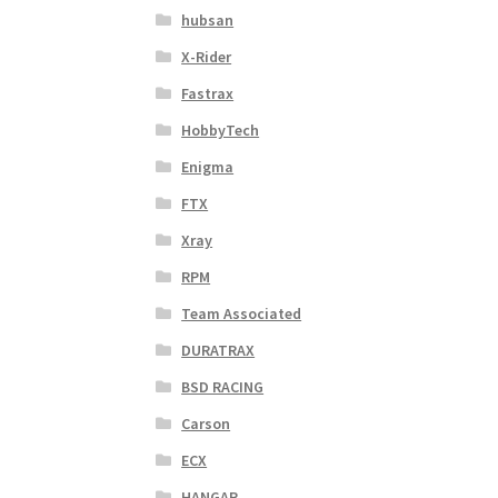
hubsan
X-Rider
Fastrax
HobbyTech
Enigma
FTX
Xray
RPM
Team Associated
DURATRAX
BSD RACING
Carson
ECX
HANGAR