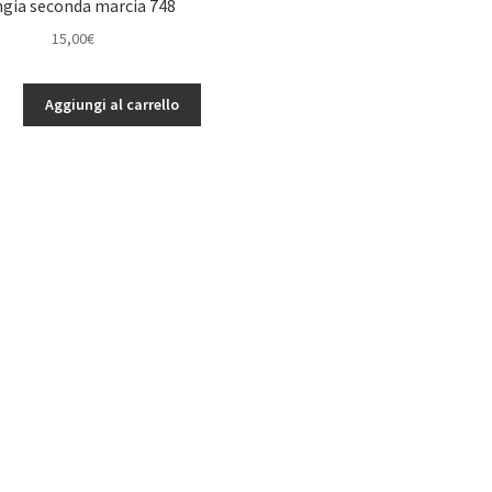
ngia seconda marcia 748
SS
15,00
€
(2)
ET:
UNI
Aggiungi al carrello
quantità