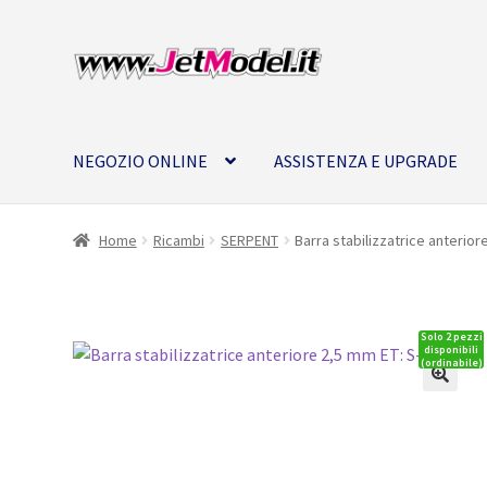
Vai
Vai
alla
al
navigazione
contenuto
NEGOZIO ONLINE
ASSISTENZA E UPGRADE
Home
Ricambi
SERPENT
Barra stabilizzatrice anterior
Solo 2 pezzi
disponibili
(ordinabile)