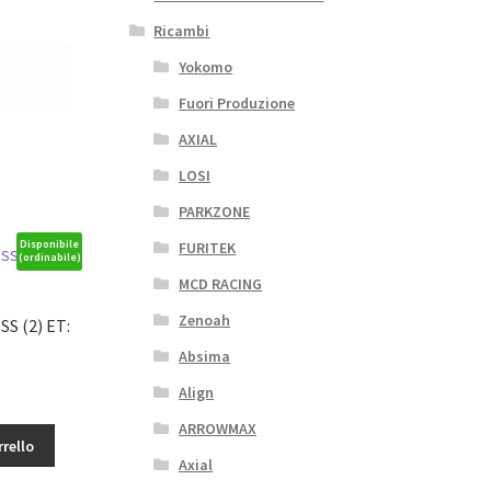
Ricambi
Yokomo
Fuori Produzione
AXIAL
LOSI
PARKZONE
Disponibile
FURITEK
(ordinabile)
MCD RACING
Zenoah
SS (2) ET:
Absima
Align
ARROWMAX
rrello
Axial