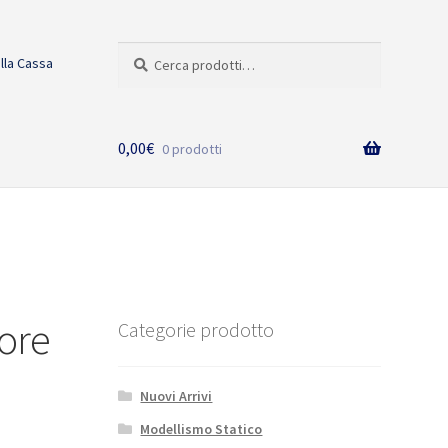
Cerca:
Cerca
alla Cassa
0,00
€
0 prodotti
iore
Categorie prodotto
Nuovi Arrivi
Modellismo Statico