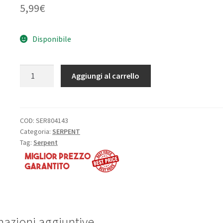
5,99
€
Disponibile
Barra
Aggiungi al carrello
stabilizzatrice
anteriore
2,5
mm
COD:
SER804143
Categoria:
SERPENT
ET:
Tag:
Serpent
S-
733
quantità
mazioni aggiuntive