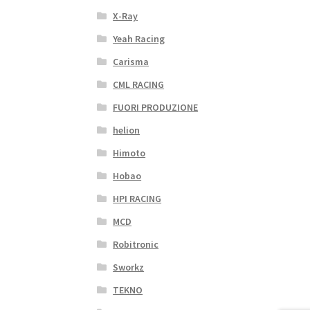
X-Ray
Yeah Racing
Carisma
CML RACING
FUORI PRODUZIONE
helion
Himoto
Hobao
HPI RACING
MCD
Robitronic
Sworkz
TEKNO