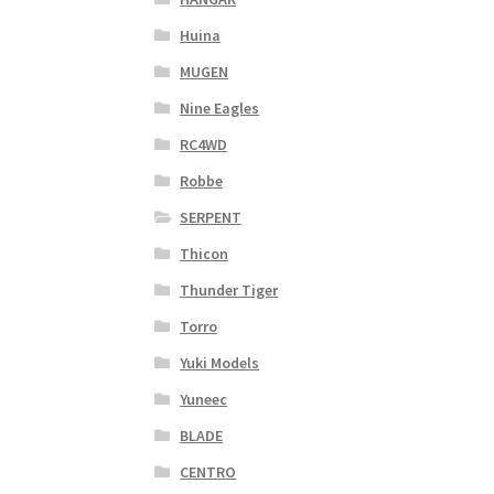
Huina
MUGEN
Nine Eagles
RC4WD
Robbe
SERPENT
Thicon
Thunder Tiger
Torro
Yuki Models
Yuneec
BLADE
CENTRO