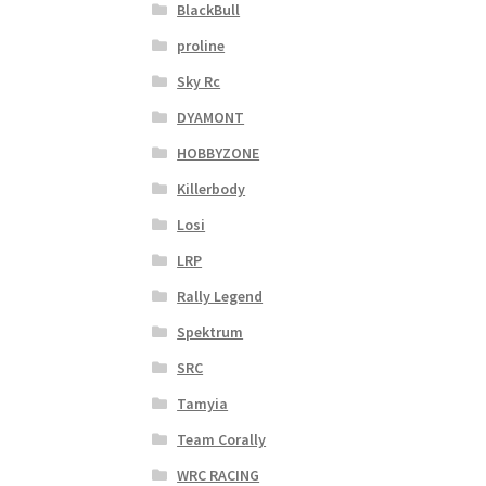
BlackBull
proline
Sky Rc
DYAMONT
HOBBYZONE
Killerbody
Losi
LRP
Rally Legend
Spektrum
SRC
Tamyia
Team Corally
WRC RACING