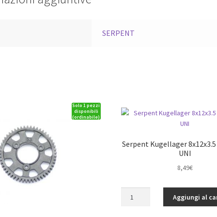
a
SERPENT
Solo 1 pezzi
disponibili
(ordinabile)
Serpent Kugellager 8x12x3.5 
UNI
8,49
€
Serpent
Aggiungi al ca
Kugellager
8x12x3.5