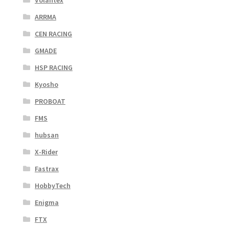
Volantex
ARRMA
CEN RACING
GMADE
HSP RACING
Kyosho
PROBOAT
FMS
hubsan
X-Rider
Fastrax
HobbyTech
Enigma
FTX