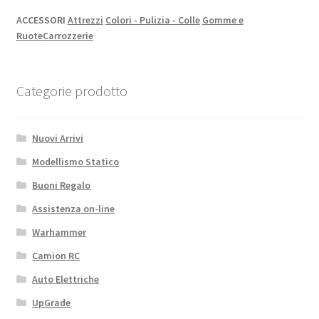
ACCESSORI
Attrezzi
Colori - Pulizia - Colle
Gomme e
Ruote
Carrozzerie
Categorie prodotto
Nuovi Arrivi
Modellismo Statico
Buoni Regalo
Assistenza on-line
Warhammer
Camion RC
Auto Elettriche
UpGrade