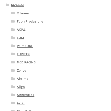
Ricambi
Yokomo
Fuori Produzione
AXIAL
LOSI
PARKZONE
FURITEK
MCD RACING
Zenoah
Absima
Align
ARROWMAX
Axial