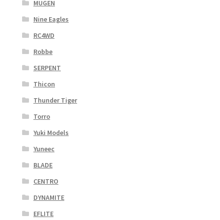
MUGEN
Nine Eagles
RC4WD
Robbe
SERPENT
Thicon
Thunder Tiger
Torro
Yuki Models
Yuneec
BLADE
CENTRO
DYNAMITE
EFLITE