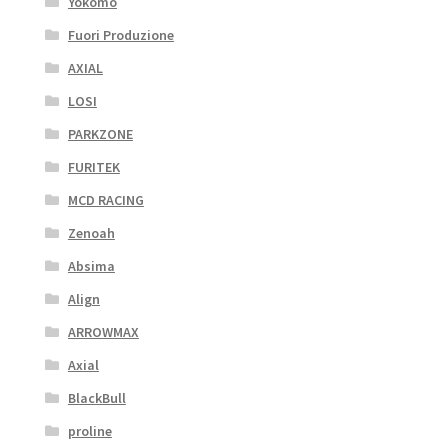
Yokomo
Fuori Produzione
AXIAL
LOSI
PARKZONE
FURITEK
MCD RACING
Zenoah
Absima
Align
ARROWMAX
Axial
BlackBull
proline