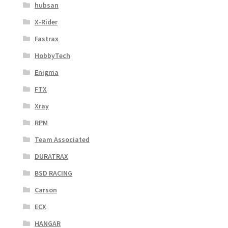
hubsan
X-Rider
Fastrax
HobbyTech
Enigma
FTX
Xray
RPM
Team Associated
DURATRAX
BSD RACING
Carson
ECX
HANGAR