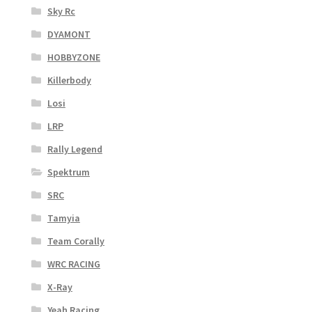
Sky Rc
DYAMONT
HOBBYZONE
Killerbody
Losi
LRP
Rally Legend
Spektrum
SRC
Tamyia
Team Corally
WRC RACING
X-Ray
Yeah Racing