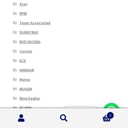
Xray
RPM
Team Associated
DURATRAX
BSD RACING
Carson
ECX
HANGAR
Huina
MUGEN
Nine Eagles
RC4WD
Serve Aiuto?
0
Robbe
Cerca:
Cerca
SERPENT