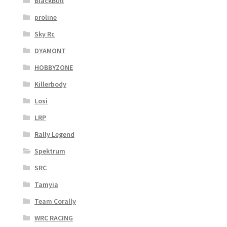
BlackBull
proline
Sky Rc
DYAMONT
HOBBYZONE
Killerbody
Losi
LRP
Rally Legend
Spektrum
SRC
Tamyia
Team Corally
WRC RACING