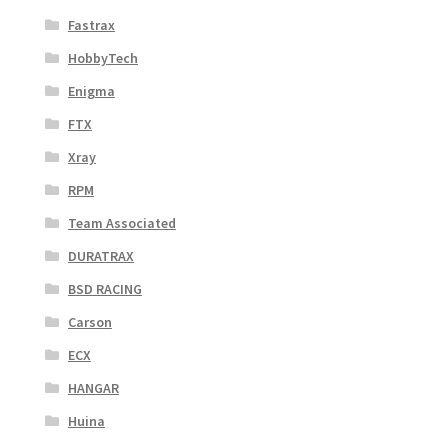
Fastrax
HobbyTech
Enigma
FTX
Xray
RPM
Team Associated
DURATRAX
BSD RACING
Carson
ECX
HANGAR
Huina