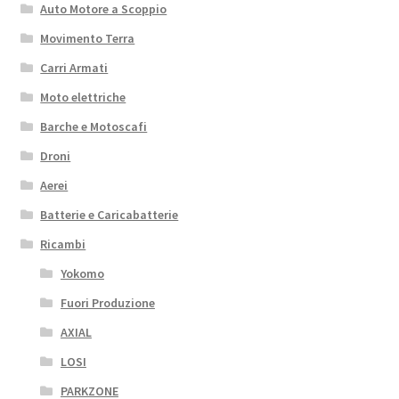
Auto Motore a Scoppio
Movimento Terra
Carri Armati
Moto elettriche
Barche e Motoscafi
Droni
Aerei
Batterie e Caricabatterie
Ricambi
Yokomo
Fuori Produzione
AXIAL
LOSI
PARKZONE