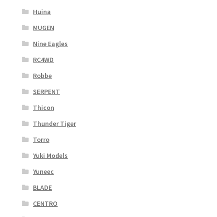
Huina
MUGEN
Nine Eagles
RC4WD
Robbe
SERPENT
Thicon
Thunder Tiger
Torro
Yuki Models
Yuneec
BLADE
CENTRO