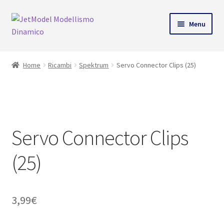
ndi
Vai
Vai
Menu
alla
al
u
navigazione
contenuto
Home
Ricambi
Spektrum
Servo Connector Clips (25)
SU
ORDINAZIONE
Servo Connector Clips
(25)
3,99
€