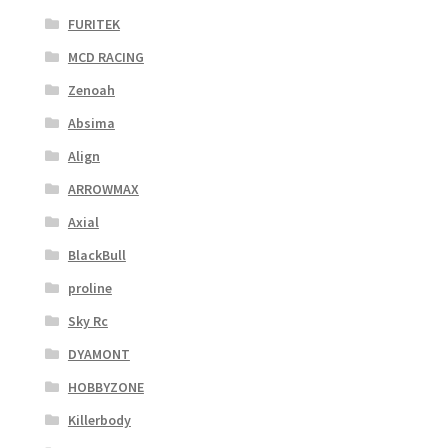
FURITEK
MCD RACING
Zenoah
Absima
Align
ARROWMAX
Axial
BlackBull
proline
Sky Rc
DYAMONT
HOBBYZONE
Killerbody