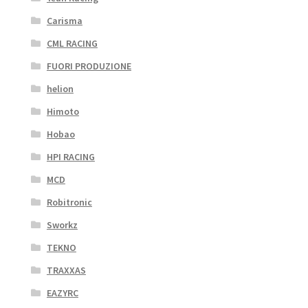
Carisma
CML RACING
FUORI PRODUZIONE
helion
Himoto
Hobao
HPI RACING
MCD
Robitronic
Sworkz
TEKNO
TRAXXAS
EAZYRC