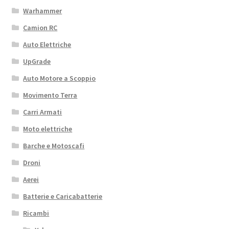
Warhammer
Camion RC
Auto Elettriche
UpGrade
Auto Motore a Scoppio
Movimento Terra
Carri Armati
Moto elettriche
Barche e Motoscafi
Droni
Aerei
Batterie e Caricabatterie
Ricambi