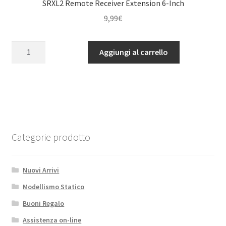
SRXL2 Remote Receiver Extension 6-Inch
quantità
9,99
€
SRXL2
Aggiungi al carrello
Remote
Receiver
Extension
6-
Inch
quantità
Categorie prodotto
Nuovi Arrivi
Modellismo Statico
Buoni Regalo
Assistenza on-line