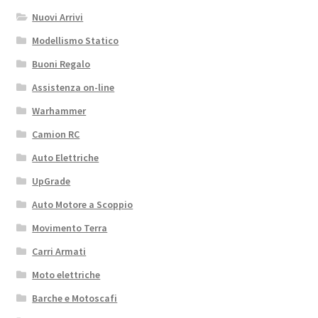
Nuovi Arrivi
Modellismo Statico
Buoni Regalo
Assistenza on-line
Warhammer
Camion RC
Auto Elettriche
UpGrade
Auto Motore a Scoppio
Movimento Terra
Carri Armati
Moto elettriche
Barche e Motoscafi