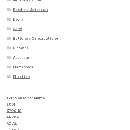
Moto elettriche
Barche e Motoscafi
Droni
Aerei
Batterie e Caricabatterie
Ricambi
Accessori
Elettronica
Elicotteri
Cerca Auto per Marca
LOSI
KYOSHO
ARRMA
AXIAL
TEKNO