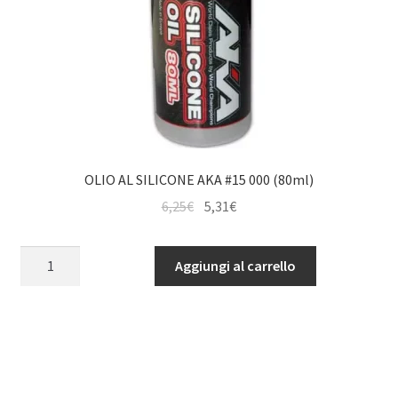
OLIO AL SILICONE AKA #15 000 (80ml)
Il
Il
6,25
€
5,31
€
prezzo
prezzo
originale
attuale
OLIO
Aggiungi al carrello
era:
è:
AL
6,25€.
5,31€.
SILICONE
AKA
#15
000
(80ml)