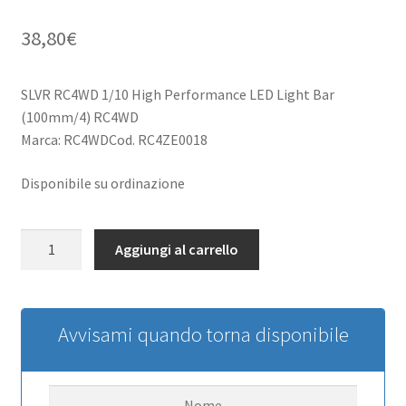
38,80
€
SLVR RC4WD 1/10 High Performance LED Light Bar
(100mm/4) RC4WD
Marca: RC4WDCod. RC4ZE0018
Disponibile su ordinazione
SLVR
Aggiungi al carrello
RC4WD
1/10
High
Performance
Avvisami quando torna disponibile
LED
Light
Bar