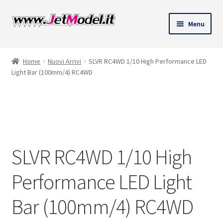
Vai
Vai
Menu
alla
al
ndi
navigazione
contenuto
Home
Nuovi Arrivi
SLVR RC4WD 1/10 High Performance LED
u
Light Bar (100mm/4) RC4WD
SU
ORDINAZIONE
SLVR RC4WD 1/10 High
Performance LED Light
Bar (100mm/4) RC4WD