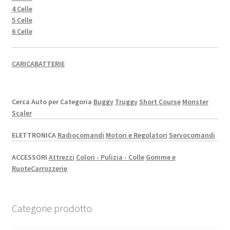
4 Celle
5 Celle
6 Celle
CARICABATTERIE
Cerca Auto per Categoria
Buggy
Truggy
Short Course
Monster
Scaler
ELETTRONICA
Radiocomandi
Motori e Regolatori
Servocomandi
ACCESSORI
Attrezzi
Colori - Pulizia - Colle
Gomme e
Ruote
Carrozzerie
Categorie prodotto