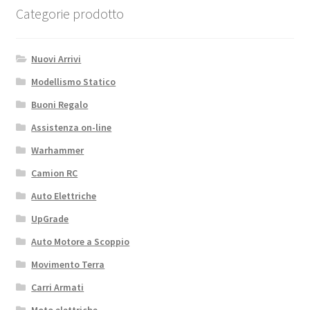
quantità
Categorie prodotto
Nuovi Arrivi
Modellismo Statico
Buoni Regalo
Assistenza on-line
Warhammer
Camion RC
Auto Elettriche
UpGrade
Auto Motore a Scoppio
Movimento Terra
Carri Armati