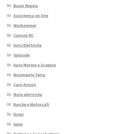
Buoni Regalo
Assistenza on-line
Warhammer
Camion RC
Auto Elettriche
UpGrade
Auto Motore a Scoppio
Movimento Terra
Carri Armati
Moto elettriche
Barche e Motoscafi
Droni
Aerei
Batterie e Caricabatterie