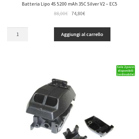
Batteria Lipo 4S 5200 mAh 35C Silver V2 – EC5
Il
Il
88,00
€
74,80
€
prezzo
prezzo
originale
attuale
Batteria
Aggiungi al carrello
era:
è:
Lipo
88,00€.
74,80€.
4S
5200
mAh
Solo 2 pezzi
35C
disponibili
(ordinabile)
Silver
V2
-
EC5
quantità