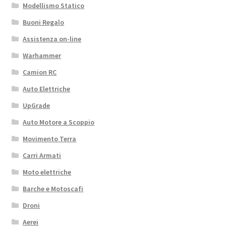
Modellismo Statico
Buoni Regalo
Assistenza on-line
Warhammer
Camion RC
Auto Elettriche
UpGrade
Auto Motore a Scoppio
Movimento Terra
Carri Armati
Moto elettriche
Barche e Motoscafi
Droni
Aerei