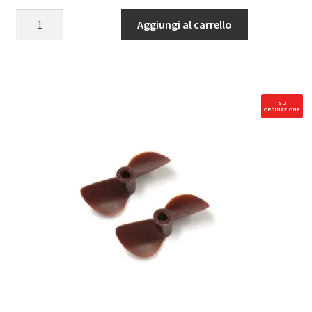
M1B
Aggiungi al carrello
Paraurti
quantità
SU
ORDINAZIONE