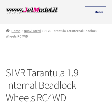
Vai
Vai
Menu
alla
al
ndi
navigazione
contenuto
Home
Nuovi Arrivi
SLVR Tarantula 1.9 Internal Beadlock
u
Wheels RC4WD
SU
ORDINAZIONE
SLVR Tarantula 1.9
Internal Beadlock
Wheels RC4WD