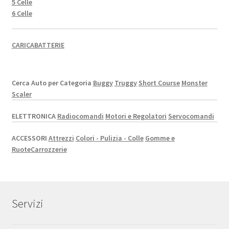
5 Celle
6 Celle
CARICABATTERIE
Cerca Auto per Categoria
Buggy
Truggy
Short Course
Monster
Scaler
ELETTRONICA
Radiocomandi
Motori e Regolatori
Servocomandi
ACCESSORI
Attrezzi
Colori - Pulizia - Colle
Gomme e
Ruote
Carrozzerie
Servizi