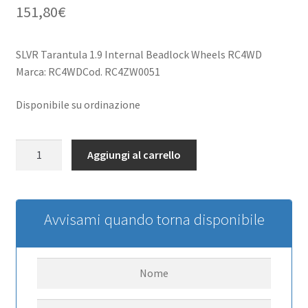
151,80
€
SLVR Tarantula 1.9 Internal Beadlock Wheels RC4WD
Marca: RC4WDCod. RC4ZW0051
Disponibile su ordinazione
SLVR
Aggiungi al carrello
Tarantula
1.9
Internal
Beadlock
Avvisami quando torna disponibile
Wheels
RC4WD
quantità