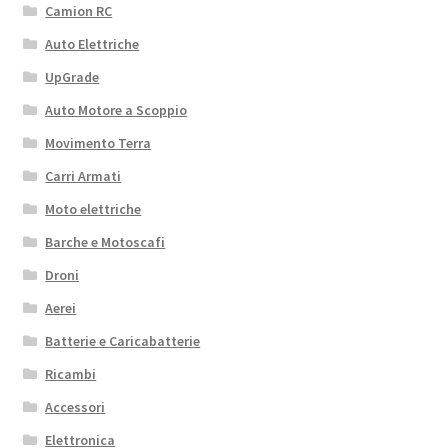
Camion RC
Auto Elettriche
UpGrade
Auto Motore a Scoppio
Movimento Terra
Carri Armati
Moto elettriche
Barche e Motoscafi
Droni
Aerei
Batterie e Caricabatterie
Ricambi
Accessori
Elettronica