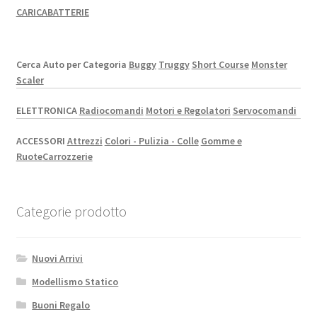
CARICABATTERIE
Cerca Auto per Categoria
Buggy
Truggy
Short Course
Monster
Scaler
ELETTRONICA
Radiocomandi
Motori e Regolatori
Servocomandi
ACCESSORI
Attrezzi
Colori - Pulizia - Colle
Gomme e
Ruote
Carrozzerie
Categorie prodotto
Nuovi Arrivi
Modellismo Statico
Buoni Regalo