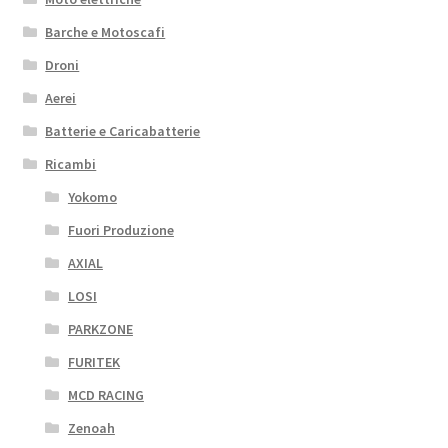
Barche e Motoscafi
Droni
Aerei
Batterie e Caricabatterie
Ricambi
Yokomo
Fuori Produzione
AXIAL
LOSI
PARKZONE
FURITEK
MCD RACING
Zenoah