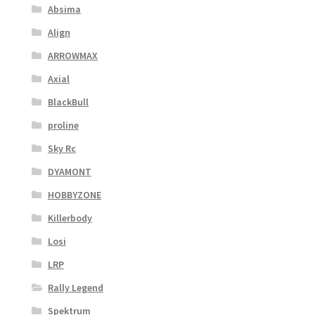
Absima
Align
ARROWMAX
Axial
BlackBull
proline
Sky Rc
DYAMONT
HOBBYZONE
Killerbody
Losi
LRP
Rally Legend
Spektrum