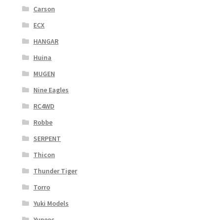
Carson
ECX
HANGAR
Huina
MUGEN
Nine Eagles
RC4WD
Robbe
SERPENT
Thicon
Thunder Tiger
Torro
Yuki Models
Yuneec