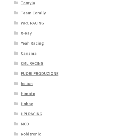
Tamyia
Team Corally
WRC RACING
X-Ray
Yeah Racing
Carisma
CML RACING
FUORI PRODUZIONE
helion
Himoto
Hobao
HPI RACING
MCD
Robitronic