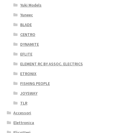
Yuki Models
Yuneec
BLADE
CENTRO
DYNAMITE
EFLITE
ELEMENT RC BY ASSOC. ELECTRICS
ETRONIX
FISHING PEOPLE
JOYSWAY
TLR
Accessori
Elettronica
Elicotteri