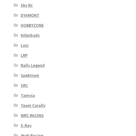
Sky Rc
DYAMONT
HOBBYZONE
Killerbody
Losi
LRP
Rally Legend
Spektrum
SRC
Tamyia
Team Corally
WRC RACING
X-Ray
Yeah Racing