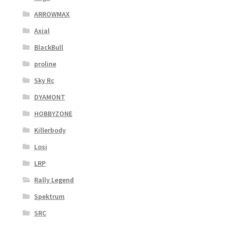
ARROWMAX
Axial
BlackBull
proline
Sky Rc
DYAMONT
HOBBYZONE
Killerbody
Losi
LRP
Rally Legend
Spektrum
SRC