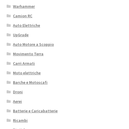
Warhammer
Camion RC
Auto Elettriche
UpGrade
Auto Motore a Scoppio
Movimento Terra
Carri Armati
Moto elettriche
Barche e Motoscafi
Droni
Aerei
Batterie e Caricabatterie
Ricambi