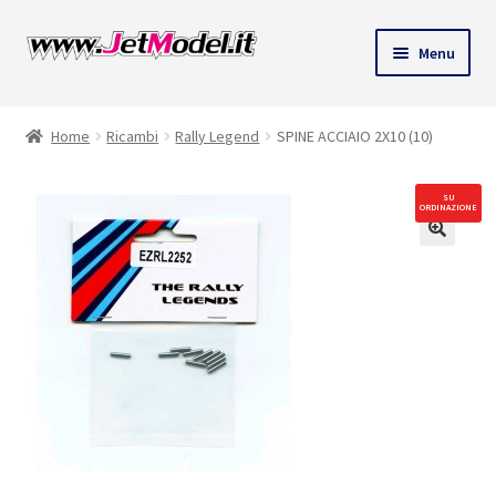
Vai
Vai
Menu
alla
al
ndi
navigazione
contenuto
Home
Ricambi
Rally Legend
SPINE ACCIAIO 2X10 (10)
u
SU
ORDINAZIONE