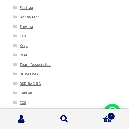
Fastrax
HobbyTech
Enigma
FTX
Xray
RPM
Team Associated
DURATRAX
BSD RACING
Carson
ECX
HANGAR
0
Huina
Cerca:
Cerca