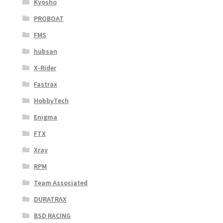
Kyosho
PROBOAT
FMS
hubsan
X-Rider
Fastrax
HobbyTech
Enigma
FTX
Xray
RPM
Team Associated
DURATRAX
BSD RACING