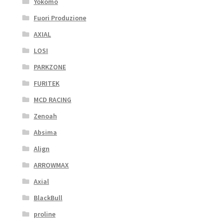
Yokomo
Fuori Produzione
AXIAL
LOSI
PARKZONE
FURITEK
MCD RACING
Zenoah
Absima
Align
ARROWMAX
Axial
BlackBull
proline