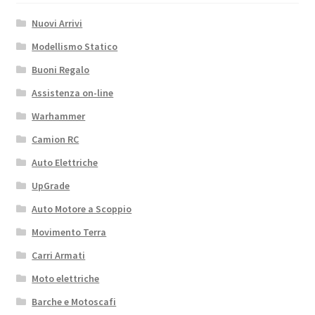
Nuovi Arrivi
Modellismo Statico
Buoni Regalo
Assistenza on-line
Warhammer
Camion RC
Auto Elettriche
UpGrade
Auto Motore a Scoppio
Movimento Terra
Carri Armati
Moto elettriche
Barche e Motoscafi