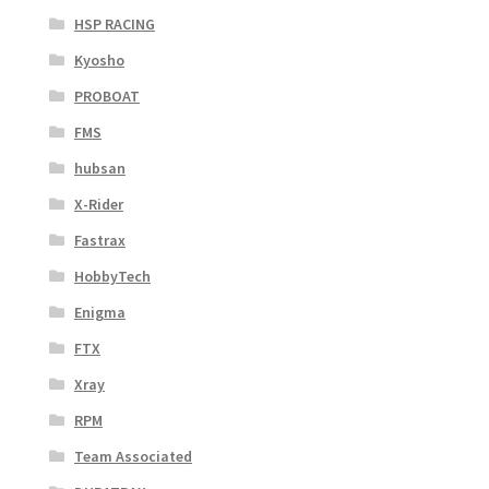
HSP RACING
Kyosho
PROBOAT
FMS
hubsan
X-Rider
Fastrax
HobbyTech
Enigma
FTX
Xray
RPM
Team Associated