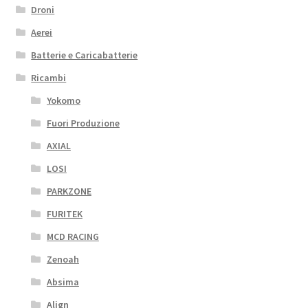
Droni
Aerei
Batterie e Caricabatterie
Ricambi
Yokomo
Fuori Produzione
AXIAL
LOSI
PARKZONE
FURITEK
MCD RACING
Zenoah
Absima
Align