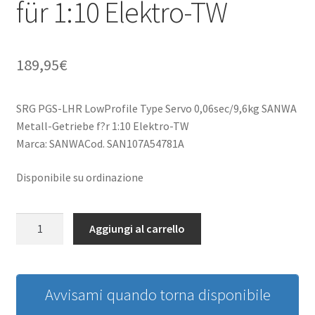
für 1:10 Elektro-TW
189,95
€
SRG PGS-LHR LowProfile Type Servo 0,06sec/9,6kg SANWA
Metall-Getriebe f?r 1:10 Elektro-TW
Marca: SANWACod. SAN107A54781A
Disponibile su ordinazione
SRG
Aggiungi al carrello
PGS-
LHR
LowProfile
Type
Avvisami quando torna disponibile
Servo