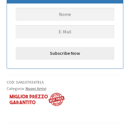
0,06sec/9,6kg
SANWA
Metall-
Getriebe
für
1:10
Elektro-
TW
quantità
COD:
SAN107A54781A
Categoria:
Nuovi Arrivi