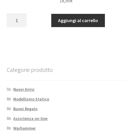
18,90
€
Antena
Aggiungi al carrello
ECHO
Stubby
5.8ghz
RHCP
SMA
White
quantità
Categorie prodotto
Nuovi Arrivi
Modellismo Statico
Buoni Regalo
Assistenza on-line
Warhammer