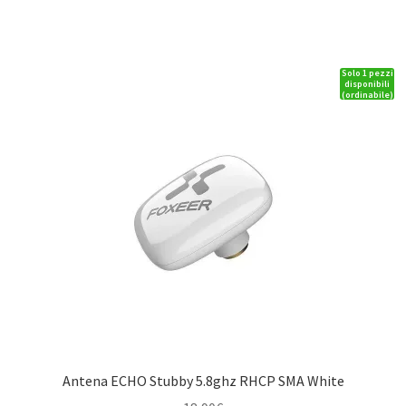
4
XRT
VXL-
Solo 1 pezzi
8s
disponibili
(ordinabile)
Ultimate
Limited
Edition
quantità
Antena ECHO Stubby 5.8ghz RHCP SMA White