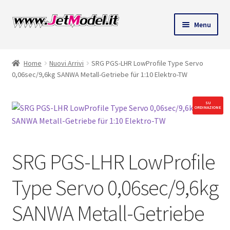
Vai
Vai
Menu
alla
al
ndi
navigazione
contenuto
Home
Nuovi Arrivi
SRG PGS-LHR LowProfile Type Servo
u
0,06sec/9,6kg SANWA Metall-Getriebe für 1:10 Elektro-TW
SU
ORDINAZIONE
SRG PGS-LHR LowProfile
Type Servo 0,06sec/9,6kg
SANWA Metall-Getriebe