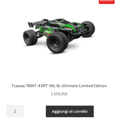
ORDINAZIONE
Maschio)
quantità
Traxxas 78097-4 XRT VXL-8s Ultimate Limited Edition
1 699,95
€
Traxxas
Aggiungi al carrello
78097-