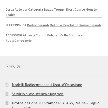
Cerca Auto per Categoria
Buggy
Truggy
Short Course
Monster
Scaler
ELETTRONICA
Radiocomandi
Motori e Regolatori
Servocomandi
ACCESSORI
Attrezzi
Colori - Pulizia - Colle
Gomme e
Ruote
Carrozzerie
Servizi
Modelli Radiocomandati Usati d’Occasione
Servizio di assistenza e upgrade
Prototipazione 3D, Stampa PLA, ABS, Resina – Taglio