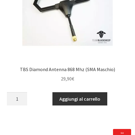
TBS Diamond Antenna 868 Mhz (SMA Maschio)
29,90
€
TBS
Aggiungi al carrello
Diamond
Antenna
868
Mhz
(SMA
SU