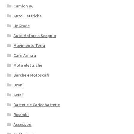
Camion RC
Auto Elettriche
UpGrade
Auto Motore a Scoppio
Movimento Terra
Carri Armati
Moto elettriche
Barche e Motoscafi
Droni
Aerei
Batterie e Caricabatterie
Ricambi
Accessori