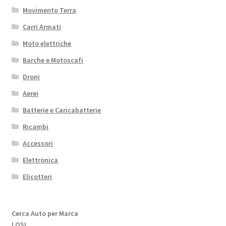
Movimento Terra
Carri Armati
Moto elettriche
Barche e Motoscafi
Droni
Aerei
Batterie e Caricabatterie
Ricambi
Accessori
Elettronica
Elicotteri
Cerca Auto per Marca
LOSI