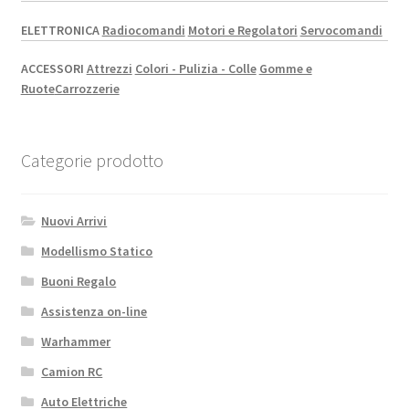
ELETTRONICA
Radiocomandi
Motori e Regolatori
Servocomandi
ACCESSORI
Attrezzi
Colori - Pulizia - Colle
Gomme e
Ruote
Carrozzerie
Categorie prodotto
Nuovi Arrivi
Modellismo Statico
Buoni Regalo
Assistenza on-line
Warhammer
Camion RC
Auto Elettriche