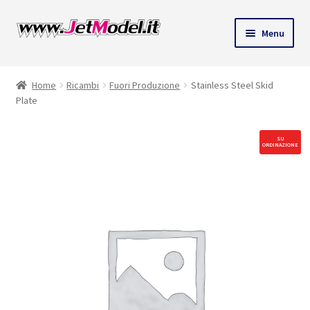
Vai
Vai
Menu
alla
al
ndi
navigazione
contenuto
Home
Ricambi
Fuori Produzione
Stainless Steel Skid
u
Plate
SU
ORDINAZIONE