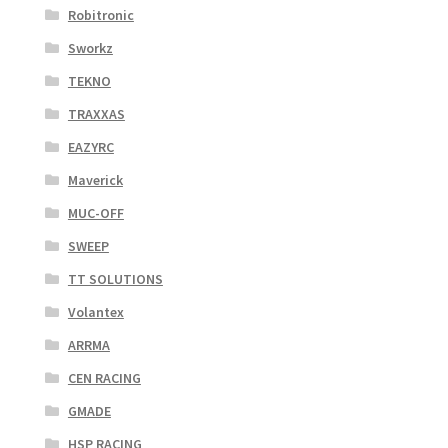
Robitronic
Sworkz
TEKNO
TRAXXAS
EAZYRC
Maverick
MUC-OFF
SWEEP
TT SOLUTIONS
Volantex
ARRMA
CEN RACING
GMADE
HSP RACING