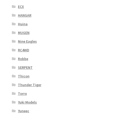
ECX
HANGAR
Huina
MUGEN
Nine Eagles
RC4WD
Robbe
SERPENT
Thicon
Thunder Tiger
Torro
Yuki Models
Yuneec