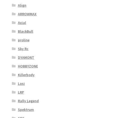
Align
ARROWMAX
Axial
BlackBull
proline
Sky Rc
DYAMONT
HOBBYZONE
Killerbody
Losi
LRP
Rally Legend
Spektrum