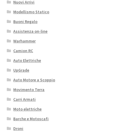
Nuovi Arrivi
Modellismo Statico
Buoni Regalo
Assistenza on-line
Warhammer
Camion RC
Auto Elettriche
UpGrade
Auto Motore a Scoppio
Movimento Terra
Carri Armati
Moto elettriche
Barche e Motoscafi
Droni