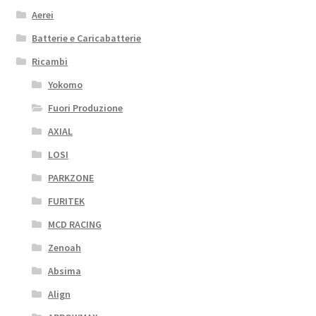
Aerei
Batterie e Caricabatterie
Ricambi
Yokomo
Fuori Produzione
AXIAL
LOSI
PARKZONE
FURITEK
MCD RACING
Zenoah
Absima
Align