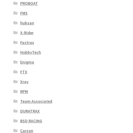
PROBOAT
FMS
hubsan
X-Rider
Fastrax
HobbyTech
Enigma
FTX
Xray
RPM
Team Associated
DURATRAX
BSD RACING
Carson