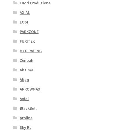
Fuori Produzione
AXIAL
LOSI
PARKZONE
FURITEK
MCD RACING
Zenoah
Absima
Align
ARROWMAX
Axial
BlackBull
proline
Sky Rc