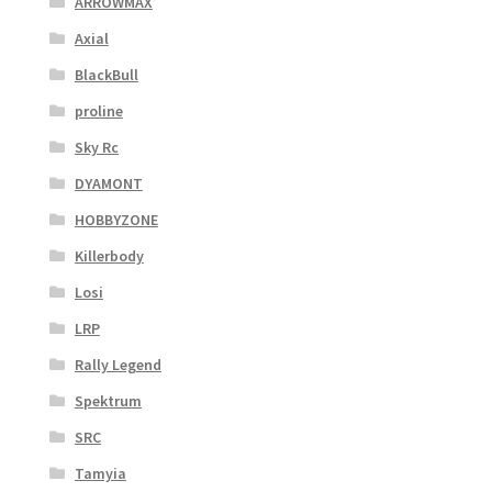
ARROWMAX
Axial
BlackBull
proline
Sky Rc
DYAMONT
HOBBYZONE
Killerbody
Losi
LRP
Rally Legend
Spektrum
SRC
Tamyia