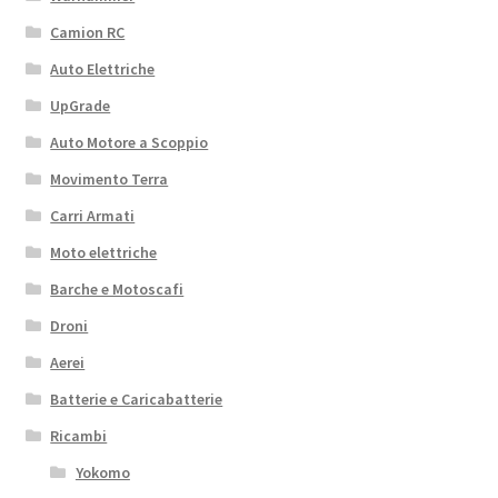
Camion RC
Auto Elettriche
UpGrade
Auto Motore a Scoppio
Movimento Terra
Carri Armati
Moto elettriche
Barche e Motoscafi
Droni
Aerei
Batterie e Caricabatterie
Ricambi
Yokomo