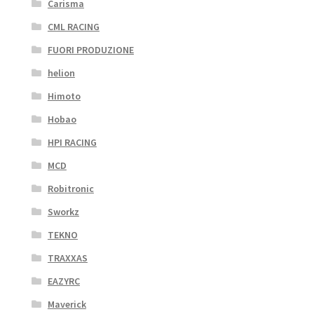
Carisma
CML RACING
FUORI PRODUZIONE
helion
Himoto
Hobao
HPI RACING
MCD
Robitronic
Sworkz
TEKNO
TRAXXAS
EAZYRC
Maverick