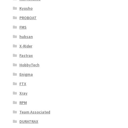
Kyosho
PROBOAT
FMS
hubsan
X-Rider
Fastrax
HobbyTech
Enigma
FTX
Xray
RPM
Team Associated
DURATRAX