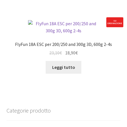
SU
ORDINAZIONE
FlyFun 18A ESC per 200/250 and 300g 3D, 600g 2-4s
Il
Il
23,10
€
18,90
€
prezzo
prezzo
originale
attuale
Leggi tutto
era:
è:
23,10€.
18,90€.
Categorie prodotto