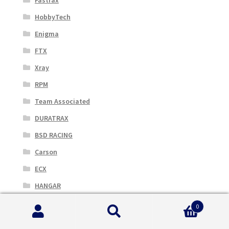
HobbyTech
Enigma
FTX
Xray
RPM
Team Associated
DURATRAX
BSD RACING
Carson
ECX
HANGAR
Huina
0
Cerca:
Cerca
MUGEN