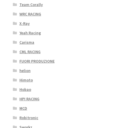
Team Corally
WRC RACING
X-Ray
Yeah Racing
Carisma
CML RACING
FUORI PRODUZIONE
helion
Himoto
Hobao
HPI RACING
MCD
Robitronic
Sworkz