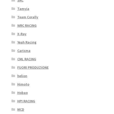
SRC
Tamyia
Team Corally
WRC RACING
X-Ray
Yeah Racing
Carisma
CML RACING
FUORI PRODUZIONE
helion
Himoto
Hobao
HPI RACING
MCD