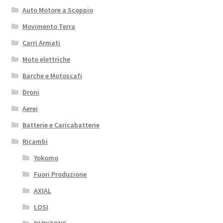
Auto Motore a Scoppio
Movimento Terra
Carri Armati
Moto elettriche
Barche e Motoscafi
Droni
Aerei
Batterie e Caricabatterie
Ricambi
Yokomo
Fuori Produzione
AXIAL
LOSI