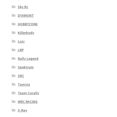
Sky Rc
DYAMONT
HOBBYZONE
Killerbody
Losi
LRP
Rally Legend
Spektrum
SRC
Tamyia
Team Corally
WRC RACING
X-Ray