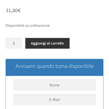
31,80
€
Disponibile su ordinazione
Stamped
Aggiungi al carrello
Steel
1.0
Stock
Beadlock
Avvisami quando torna disponibile
Wheels
(Chrome)
RC4WD
quantità