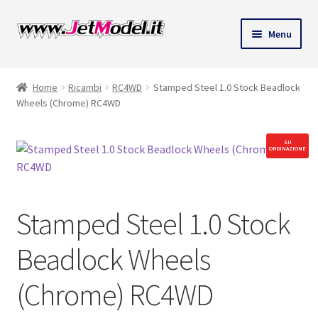
Vai
Vai
Menu
alla
al
ndi
navigazione
contenuto
Home
Ricambi
RC4WD
Stamped Steel 1.0 Stock Beadlock
u
Wheels (Chrome) RC4WD
SU
ORDINAZIONE
Stamped Steel 1.0 Stock
Beadlock Wheels
(Chrome) RC4WD