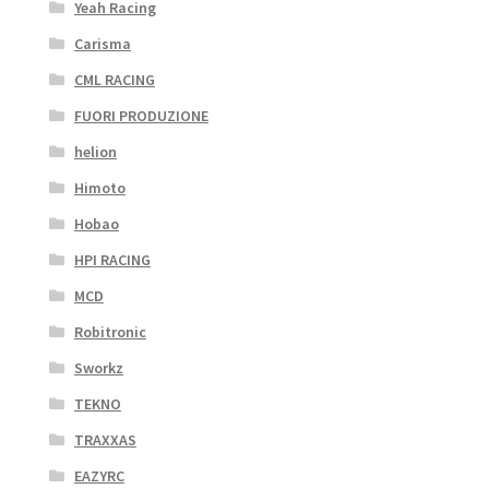
Yeah Racing
Carisma
CML RACING
FUORI PRODUZIONE
helion
Himoto
Hobao
HPI RACING
MCD
Robitronic
Sworkz
TEKNO
TRAXXAS
EAZYRC