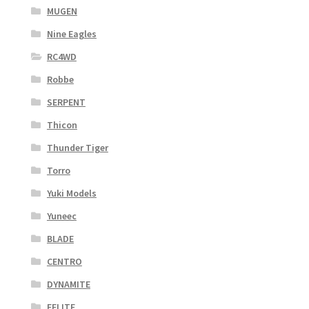
MUGEN
Nine Eagles
RC4WD
Robbe
SERPENT
Thicon
Thunder Tiger
Torro
Yuki Models
Yuneec
BLADE
CENTRO
DYNAMITE
EFLITE