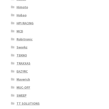
Himoto
Hobao
HPI RACING
MCD
Robitronic
Sworkz
TEKNO
TRAXXAS
EAZYRC
Maverick
MUC-OFF
SWEEP
TT SOLUTIONS