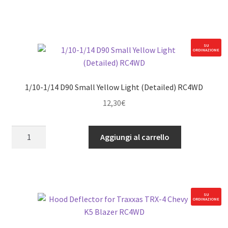
Bumper
Antenna
for
MST
SU
ORDINAZIONE
1/10
CMX
w/
1/10-1/14 D90 Small Yellow Light (Detailed) RC4WD
Jimny
12,30
€
J3
B
1/10-
RC4WD
Aggiungi al carrello
1/14
quantità
D90
Small
Yellow
Light
SU
ORDINAZIONE
(Detailed)
RC4WD