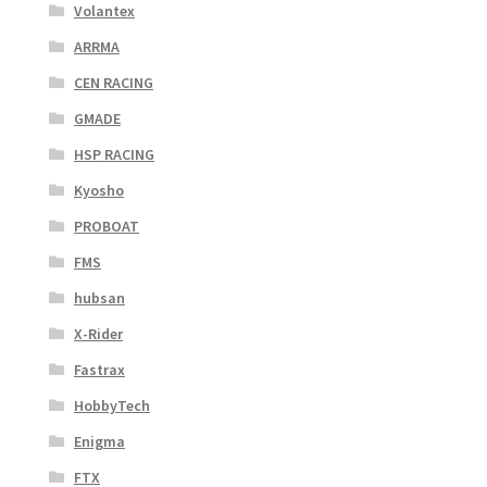
Volantex
ARRMA
CEN RACING
GMADE
HSP RACING
Kyosho
PROBOAT
FMS
hubsan
X-Rider
Fastrax
HobbyTech
Enigma
FTX