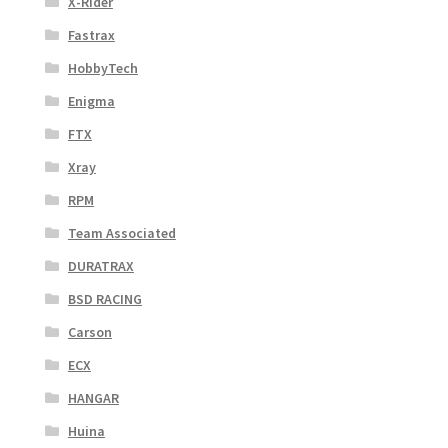
X-Rider
Fastrax
HobbyTech
Enigma
FTX
Xray
RPM
Team Associated
DURATRAX
BSD RACING
Carson
ECX
HANGAR
Huina