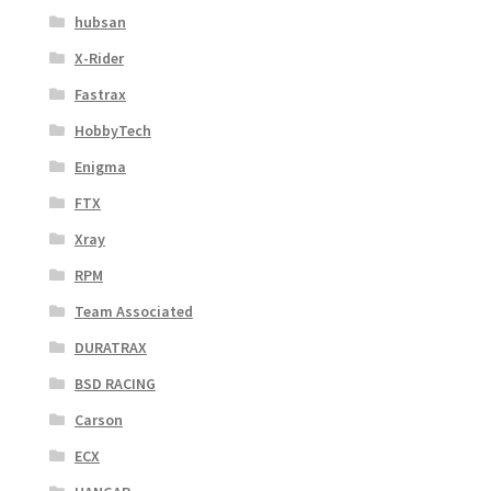
hubsan
X-Rider
Fastrax
HobbyTech
Enigma
FTX
Xray
RPM
Team Associated
DURATRAX
BSD RACING
Carson
ECX