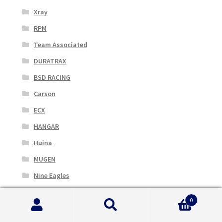
Xray
RPM
Team Associated
DURATRAX
BSD RACING
Carson
ECX
HANGAR
Huina
MUGEN
Nine Eagles
RC4WD
0
Robbe
Cerca:
Cerca