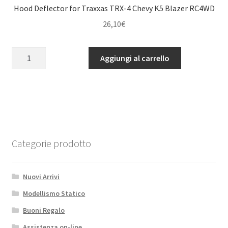
quantità
Hood Deflector for Traxxas TRX-4 Chevy K5 Blazer RC4WD
26,10
€
Hood
Aggiungi al carrello
Deflector
for
Traxxas
TRX-
4
Chevy
K5
Categorie prodotto
Blazer
RC4WD
Nuovi Arrivi
quantità
Modellismo Statico
Buoni Regalo
Assistenza on-line