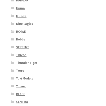
HANGAR
Huina
MUGEN
Nine Eagles
RC4WD
Robbe
SERPENT
Thicon
Thunder Tiger
Torro
Yuki Models
Yuneec
BLADE
CENTRO