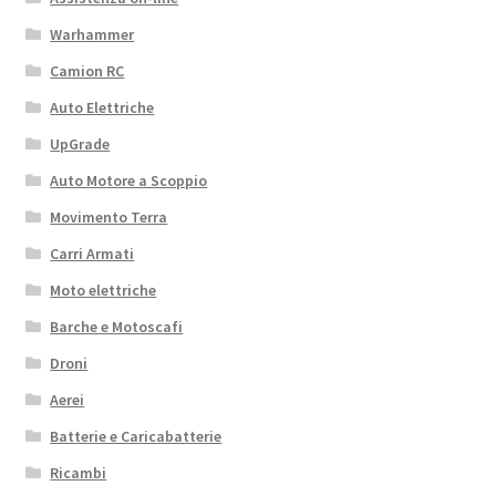
Warhammer
Camion RC
Auto Elettriche
UpGrade
Auto Motore a Scoppio
Movimento Terra
Carri Armati
Moto elettriche
Barche e Motoscafi
Droni
Aerei
Batterie e Caricabatterie
Ricambi