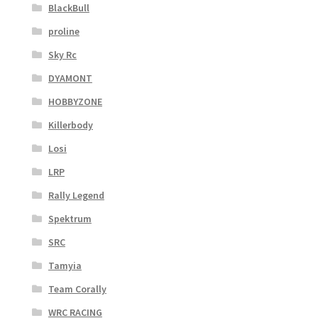
BlackBull
proline
Sky Rc
DYAMONT
HOBBYZONE
Killerbody
Losi
LRP
Rally Legend
Spektrum
SRC
Tamyia
Team Corally
WRC RACING