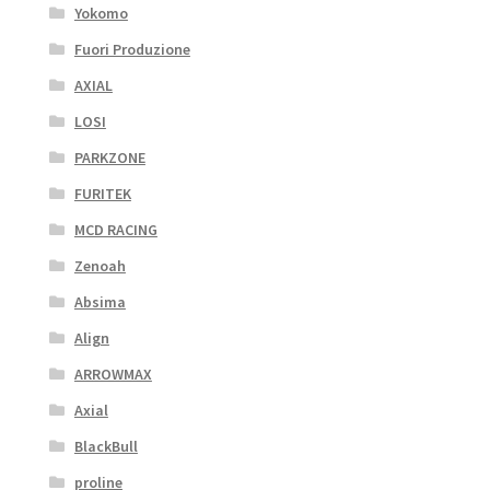
Yokomo
Fuori Produzione
AXIAL
LOSI
PARKZONE
FURITEK
MCD RACING
Zenoah
Absima
Align
ARROWMAX
Axial
BlackBull
proline