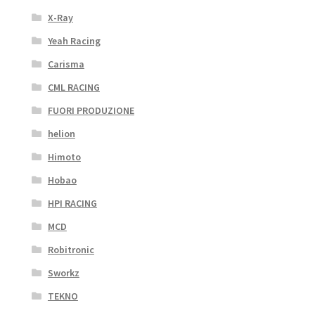
X-Ray
Yeah Racing
Carisma
CML RACING
FUORI PRODUZIONE
helion
Himoto
Hobao
HPI RACING
MCD
Robitronic
Sworkz
TEKNO