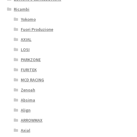
Ricambi
Yokomo
Fuori Produzione
AXIAL
LOSI
PARKZONE
FURITEK
MCD RACING
Zenoah
Absima
Align
ARROWMAX
Axial