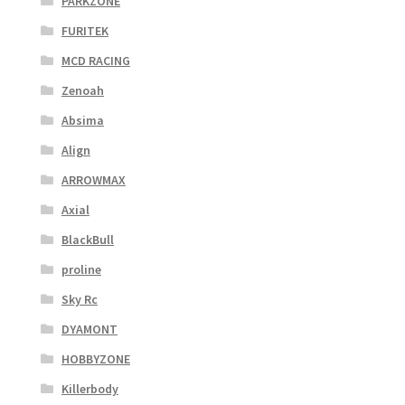
PARKZONE
FURITEK
MCD RACING
Zenoah
Absima
Align
ARROWMAX
Axial
BlackBull
proline
Sky Rc
DYAMONT
HOBBYZONE
Killerbody