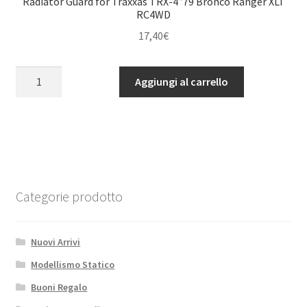
Radiator Guard for Traxxas TRX-4 ’79 Bronco Ranger XLT
quantità
RC4WD
17,40
€
Radiator
Aggiungi al carrello
Guard
for
Traxxas
TRX-
4
'79
Bronco
Categorie prodotto
Ranger
XLT
Nuovi Arrivi
RC4WD
quantità
Modellismo Statico
Buoni Regalo