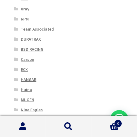
Xray
RPM
Team Associated
DURATRAX
BSD RACING
Carson
ECX
HANGAR
Huina
MUGEN
Nine Eagles
RC4WD
0
Robbe
Cerca:
Cerca