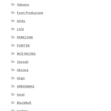
Yokomo
Fuori Produzione
AXIAL
LOSI
PARKZONE
FURITEK
MCD RACING
Zenoah
Absima
Align
ARROWMAX
Axial
BlackBull
proline