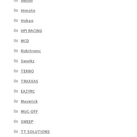
helion
Himoto
Hobao
HPI RACING
MCD
Robitronic
Sworkz
TEKNO
TRAXXAS
EAZYRC
Maverick
MUC-OFF
SWEEP
TT SOLUTIONS