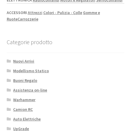
ELETTRONICA
Radiocomandi
Motori e Regolatori
Servocomandi
ACCESSORI
Attrezzi
Colori - Pulizia - Colle
Gomme e
Ruote
Carrozzerie
Categorie prodotto
Nuovi Arrivi
Modellismo Statico
Buoni Regalo
Assistenza on-line
Warhammer
Camion RC
Auto Elettriche
UpGrade