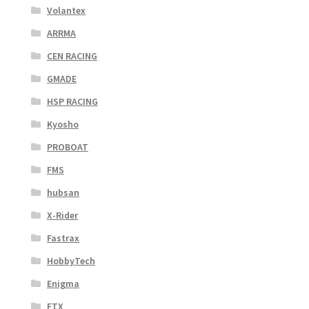
Volantex
ARRMA
CEN RACING
GMADE
HSP RACING
Kyosho
PROBOAT
FMS
hubsan
X-Rider
Fastrax
HobbyTech
Enigma
FTX