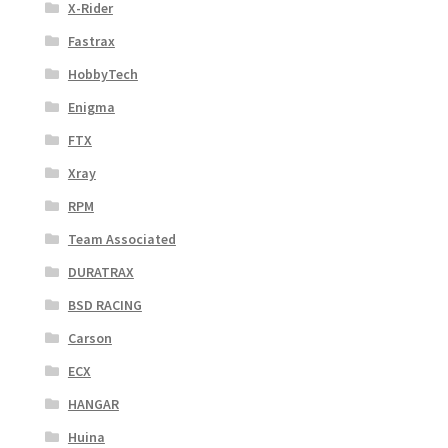
X-Rider
Fastrax
HobbyTech
Enigma
FTX
Xray
RPM
Team Associated
DURATRAX
BSD RACING
Carson
ECX
HANGAR
Huina