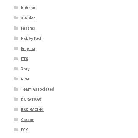
hubsan
X-Rider
Fastrax
HobbyTech
Enigma
FTX
Xray
RPM
Team Associated
DURATRAX
BSD RACING
Carson
ECX