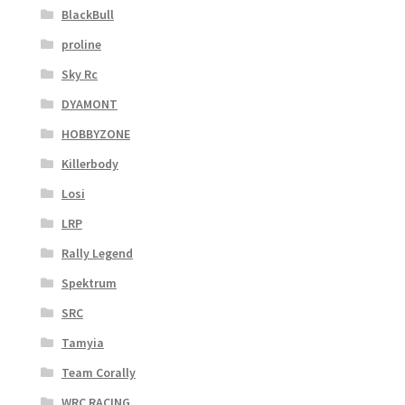
BlackBull
proline
Sky Rc
DYAMONT
HOBBYZONE
Killerbody
Losi
LRP
Rally Legend
Spektrum
SRC
Tamyia
Team Corally
WRC RACING