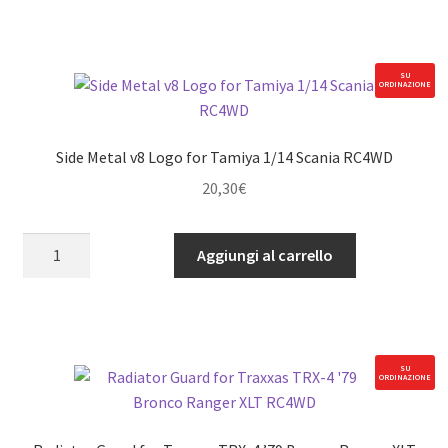
Ladder
RC4WD
quantità
SU
ORDINAZIONE
Side Metal v8 Logo for Tamiya 1/14 Scania RC4WD
20,30
€
Side
Aggiungi al carrello
Metal
v8
Logo
for
Tamiya
SU
ORDINAZIONE
1/14
Scania
RC4WD