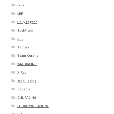
Losi
LRP
Rally Legend
Spektrum
SRC
Tamyia
Team Corally
WRC RACING
X-Ray
Yeah Racing
Carisma
CML RACING
FUORI PRODUZIONE