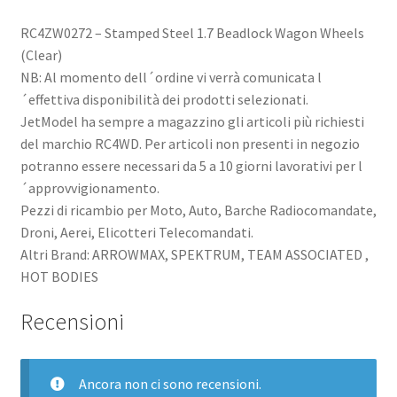
RC4ZW0272 – Stamped Steel 1.7 Beadlock Wagon Wheels
(Clear)
NB: Al momento dell´ordine vi verrà comunicata l
´effettiva disponibilità dei prodotti selezionati.
JetModel ha sempre a magazzino gli articoli più richiesti
del marchio RC4WD. Per articoli non presenti in negozio
potranno essere necessari da 5 a 10 giorni lavorativi per l
´approvvigionamento.
Pezzi di ricambio per Moto, Auto, Barche Radiocomandate,
Droni, Aerei, Elicotteri Telecomandati.
Altri Brand: ARROWMAX, SPEKTRUM, TEAM ASSOCIATED ,
HOT BODIES
Recensioni
Ancora non ci sono recensioni.