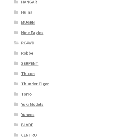
HANGAR
Huina
MUGEN
Nine Eagles
RC4WD
Robbe
SERPENT
Thicon
Thunder Tiger
Torro
Yuki Models
Yuneec
BLADE
CENTRO