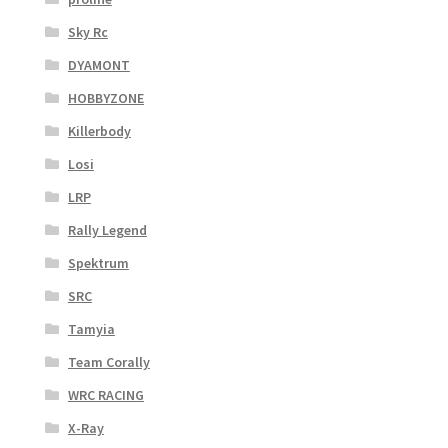
Sky Rc
DYAMONT
HOBBYZONE
Killerbody
Losi
LRP
Rally Legend
Spektrum
SRC
Tamyia
Team Corally
WRC RACING
X-Ray