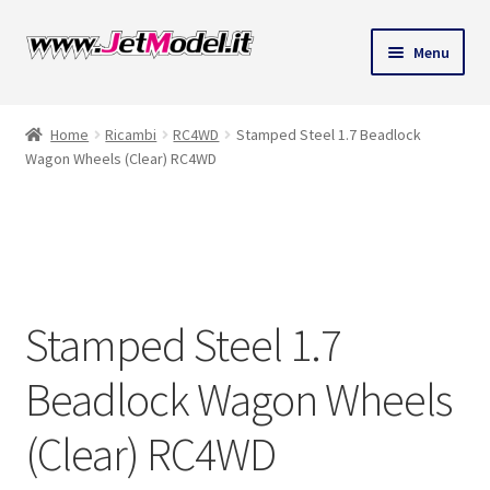
Vai
Vai
Menu
alla
al
ndi
navigazione
contenuto
Home
Ricambi
RC4WD
Stamped Steel 1.7 Beadlock
u
Wagon Wheels (Clear) RC4WD
SU
ORDINAZIONE
Stamped Steel 1.7
Beadlock Wagon Wheels
(Clear) RC4WD