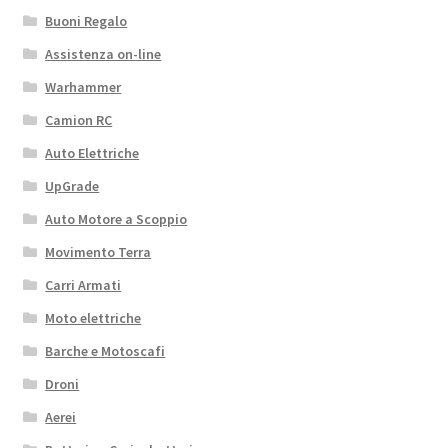
Buoni Regalo
Assistenza on-line
Warhammer
Camion RC
Auto Elettriche
UpGrade
Auto Motore a Scoppio
Movimento Terra
Carri Armati
Moto elettriche
Barche e Motoscafi
Droni
Aerei