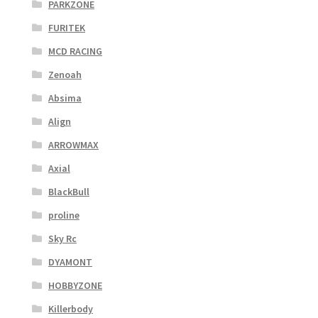
PARKZONE
FURITEK
MCD RACING
Zenoah
Absima
Align
ARROWMAX
Axial
BlackBull
proline
Sky Rc
DYAMONT
HOBBYZONE
Killerbody