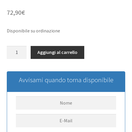
72,90
€
Disponibile su ordinazione
Stamped
Aggiungi al carrello
Steel
1.7
Beadlock
Wagon
Avvisami quando torna disponibile
Wheels
(Clear)
RC4WD
quantità