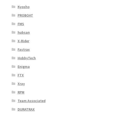
Kyosho
PROBOAT
FMS
hubsan
X-Rider
Fastrax
HobbyTech
Enigma
FTX
Xray
RPM
Team Associated
DURATRAX