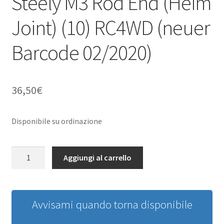
Steely M3 Rod End (Heim
Joint) (10) RC4WD (neuer
Barcode 02/2020)
36,50
€
Disponibile su ordinazione
Steely
Aggiungi al carrello
M3
Rod
End
(Heim
Avvisami quando torna disponibile
Joint)