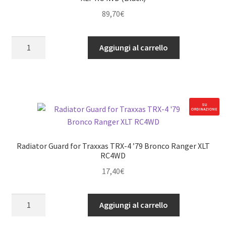
89,70
€
Wooden
Aggiungi al carrello
Roof
Rack
for
Traxxas
TRX-
SU
ORDINAZIONE
4
'79
Bronco
Radiator Guard for Traxxas TRX-4 ’79 Bronco Ranger XLT
Ranger
RC4WD
XLT
17,40
€
RC4WD
(Black)
Radiator
Aggiungi al carrello
quantità
Guard
for