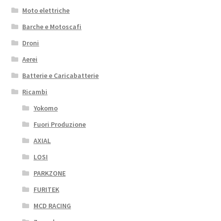
Moto elettriche
Barche e Motoscafi
Droni
Aerei
Batterie e Caricabatterie
Ricambi
Yokomo
Fuori Produzione
AXIAL
LOSI
PARKZONE
FURITEK
MCD RACING