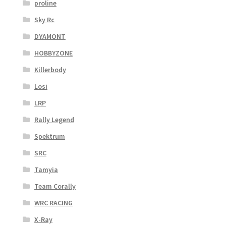
proline
Sky Rc
DYAMONT
HOBBYZONE
Killerbody
Losi
LRP
Rally Legend
Spektrum
SRC
Tamyia
Team Corally
WRC RACING
X-Ray