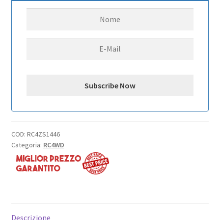
(10)
RC4WD
(neuer
Barcode
02/2020)
quantità
COD:
RC4ZS1446
Categoria:
RC4WD
Descrizione