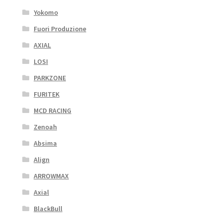
Yokomo
Fuori Produzione
AXIAL
LOSI
PARKZONE
FURITEK
MCD RACING
Zenoah
Absima
Align
ARROWMAX
Axial
BlackBull