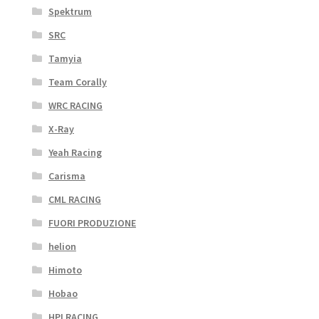
Spektrum
SRC
Tamyia
Team Corally
WRC RACING
X-Ray
Yeah Racing
Carisma
CML RACING
FUORI PRODUZIONE
helion
Himoto
Hobao
HPI RACING