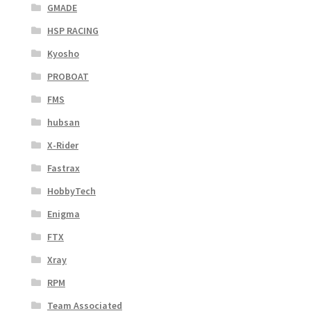
GMADE
HSP RACING
Kyosho
PROBOAT
FMS
hubsan
X-Rider
Fastrax
HobbyTech
Enigma
FTX
Xray
RPM
Team Associated