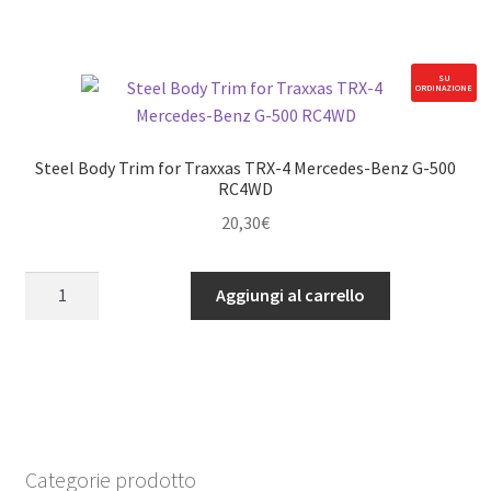
Traxxas
TRX-
4
SU
ORDINAZIONE
'79
Bronco
Ranger
Steel Body Trim for Traxxas TRX-4 Mercedes-Benz G-500
XLT
RC4WD
RC4WD
20,30
€
quantità
Steel
Aggiungi al carrello
Body
Trim
for
Traxxas
TRX-
4
Mercedes-
Categorie prodotto