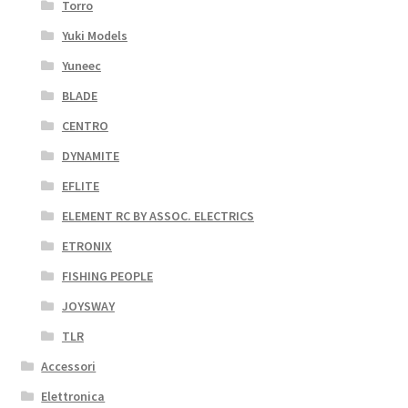
Torro
Yuki Models
Yuneec
BLADE
CENTRO
DYNAMITE
EFLITE
ELEMENT RC BY ASSOC. ELECTRICS
ETRONIX
FISHING PEOPLE
JOYSWAY
TLR
Accessori
Elettronica