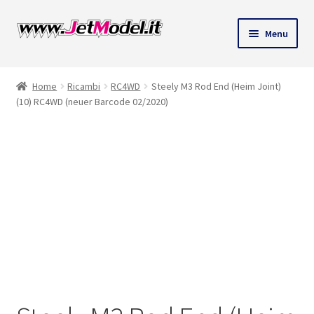
Vai
Vai
Menu
alla
al
ndi
navigazione
contenuto
Home
Ricambi
RC4WD
Steely M3 Rod End (Heim Joint)
u
(10) RC4WD (neuer Barcode 02/2020)
SU
ORDINAZIONE