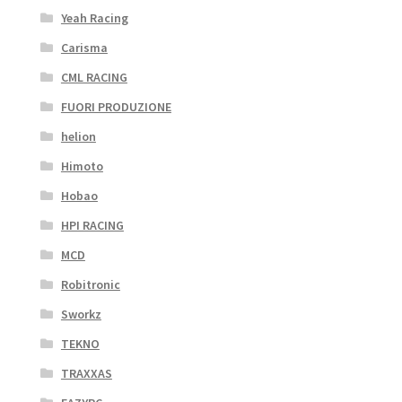
Yeah Racing
Carisma
CML RACING
FUORI PRODUZIONE
helion
Himoto
Hobao
HPI RACING
MCD
Robitronic
Sworkz
TEKNO
TRAXXAS