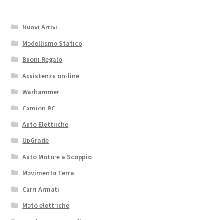
Benz
G-
Nuovi Arrivi
500
RC4WD
Modellismo Statico
quantità
Buoni Regalo
Assistenza on-line
Warhammer
Camion RC
Auto Elettriche
UpGrade
Auto Motore a Scoppio
Movimento Terra
Carri Armati
Moto elettriche