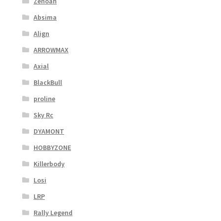
Zenoah
Absima
Align
ARROWMAX
Axial
BlackBull
proline
Sky Rc
DYAMONT
HOBBYZONE
Killerbody
Losi
LRP
Rally Legend