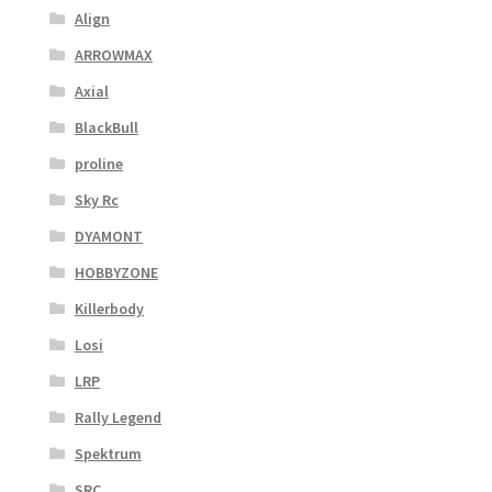
Align
ARROWMAX
Axial
BlackBull
proline
Sky Rc
DYAMONT
HOBBYZONE
Killerbody
Losi
LRP
Rally Legend
Spektrum
SRC