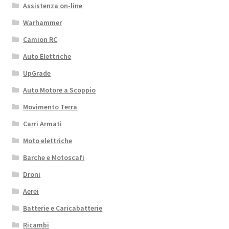
Assistenza on-line
Warhammer
Camion RC
Auto Elettriche
UpGrade
Auto Motore a Scoppio
Movimento Terra
Carri Armati
Moto elettriche
Barche e Motoscafi
Droni
Aerei
Batterie e Caricabatterie
Ricambi