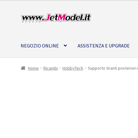
Vai
Vai
alla
al
navigazione
contenuto
NEGOZIO ONLINE
ASSISTENZA E UPGRADE
Home
Ricambi
HobbyTech
Supporto tiranti posteriori i
SU
ORDINAZIONE