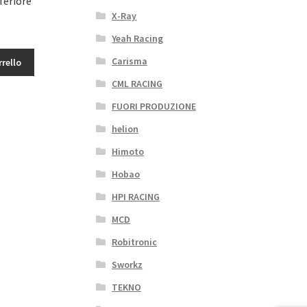
feriore
X-Ray
Yeah Racing
Carisma
rrello
CML RACING
FUORI PRODUZIONE
helion
Himoto
Hobao
HPI RACING
MCD
Robitronic
Sworkz
TEKNO