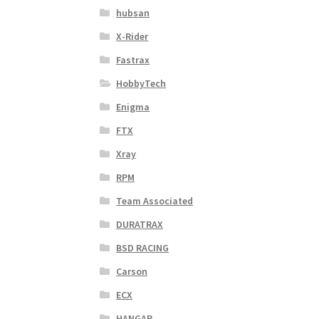
hubsan
X-Rider
Fastrax
HobbyTech
Enigma
FTX
Xray
RPM
Team Associated
DURATRAX
BSD RACING
Carson
ECX
HANGAR