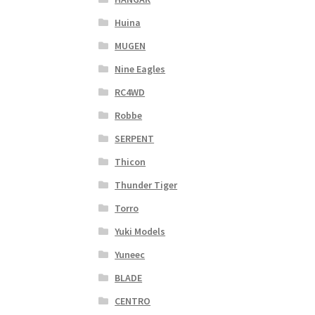
Huina
MUGEN
Nine Eagles
RC4WD
Robbe
SERPENT
Thicon
Thunder Tiger
Torro
Yuki Models
Yuneec
BLADE
CENTRO