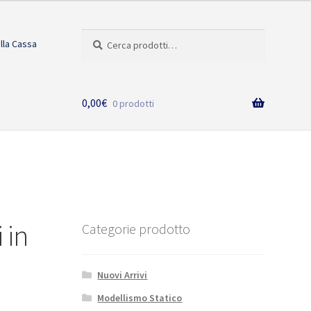
Cerca:
Cerca
alla Cassa
0,00
€
0 prodotti
 in
Categorie prodotto
Nuovi Arrivi
Modellismo Statico