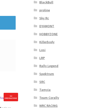
BlackBull
proline
Sky Rc
DYAMONT
HOBBYZONE
Killerbody
Losi
LRP
Rally Legend
Spektrum
SRC
Tamyia
SU
Team Corally
ORDINAZIONE
WRC RACING