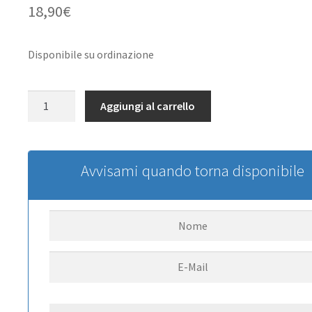
18,90
€
Disponibile su ordinazione
Supporto
Aggiungi al carrello
tiranti
posteriori
in
alluminio
Avvisami quando torna disponibile
(dx
+
sx)
quantità