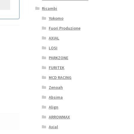
Ricambi
Yokomo
Fuori Produzione
AXIAL
LOSI
PARKZONE
FURITEK
MCD RACING
Zenoah
Absima
Align
ARROWMAX
Axial