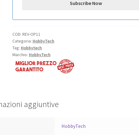
COD:
REV-OP11
Categoria:
HobbyTech
Tag:
Hobbytech
Marchio:
HobbyTech
mazioni aggiuntive
a
HobbyTech