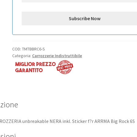
6S
quantità
COD:
TMTBBRC6-S
Categoria:
Carrozzerie Indistruttibile
izione
OZZERIA unbreakable NERA inkl. Sticker f?r ARRMA Big Rock 6S
sioni