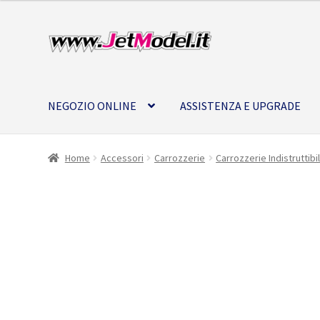
Vai
Vai
alla
al
navigazione
contenuto
NEGOZIO ONLINE
ASSISTENZA E UPGRADE
Home
Accessori
Carrozzerie
Carrozzerie Indistruttibi
SU
ORDINAZIONE