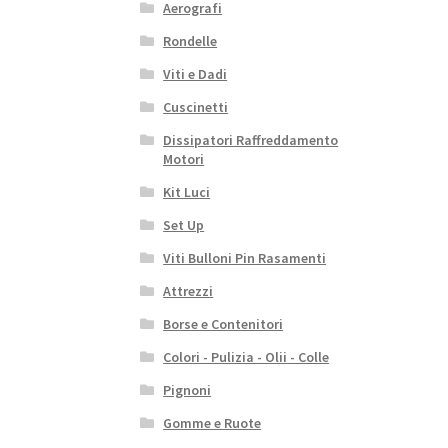
Aerografi
Rondelle
Viti e Dadi
Cuscinetti
Dissipatori Raffreddamento
Motori
Kit Luci
Set Up
Viti Bulloni Pin Rasamenti
Attrezzi
Borse e Contenitori
Colori - Pulizia - Olii - Colle
Pignoni
Gomme e Ruote