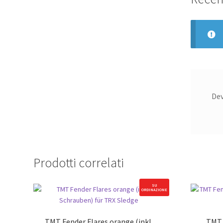
De
Prodotti correlati
SU
ORDINAZIONE
TMT Fender Flares orange (inkl.
TMT 