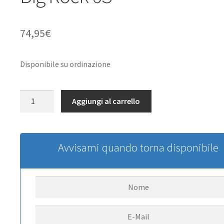
74,95
€
Disponibile su ordinazione
SLVR
Aggiungi al carrello
TMT
Karo
unbreakable
nero
Avvisami quando torna disponibile
inkl.
Sticker
für
ARRMA
Big
Rock