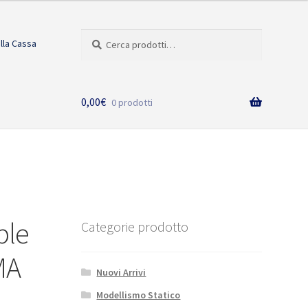
Cerca:
Cerca
alla Cassa
0,00
€
0 prodotti
ble
Categorie prodotto
MA
Nuovi Arrivi
Modellismo Statico