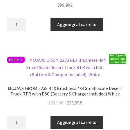
399,99
€
Kit
Aggiungi al carrello
Team
Associated
RC10SC6.4
quantità
Solo 1 pezzi
disponibili
PROMO
(ordinabile)
MOJAVE GROM 223S BLX Brushless 4X4 Small Scale Desert
Truck RTR with DSC (Battery & Charger included) White
Il
Il
259,99
€
233,99
€
prezzo
prezzo
originale
attuale
MOJAVE
Aggiungi al carrello
era:
è:
GROM