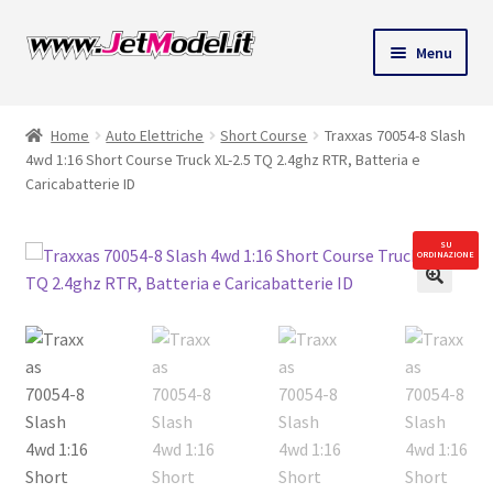
Vai
Vai
Menu
alla
al
ndi
navigazione
contenuto
Home
Auto Elettriche
Short Course
Traxxas 70054-8 Slash
u
4wd 1:16 Short Course Truck XL-2.5 TQ 2.4ghz RTR, Batteria e
Caricabatterie ID
SU
ORDINAZIONE
🔍