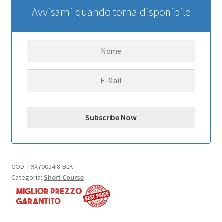
4wd
Avvisami quando torna disponibile
1:16
Short
Course
Truck
XL-
2.5
TQ
2.4ghz
RTR,
Batteria
e
Caricabatterie
COD:
TXX70054-8-BLK
ID
Categoria:
Short Course
quantità