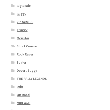
Big Scale
Buggy
Vintage RC
Truggy
Monster
Short Course
Rock Racer
Scaler
Desert Buggy
THE RALLY LEGENDS
Drift
On Road
Mini 4WD