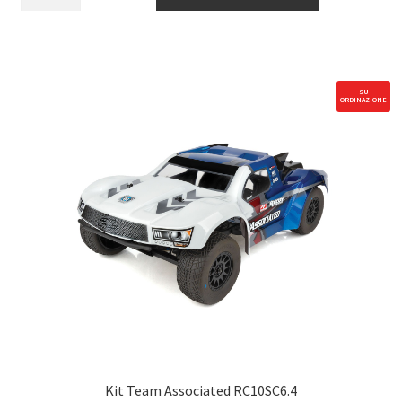
MOJAVE
4X4
4S
BLX
Desert
SU
ORDINAZIONE
Truck
RTR
Blue
quantità
Kit Team Associated RC10SC6.4