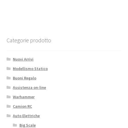
259,99€.
233,99€.
223S
BLX
Brushless
4X4
Small
Scale
Categorie prodotto
Desert
Truck
Nuovi Arrivi
RTR
with
Modellismo Statico
DSC
Buoni Regalo
(Battery
Assistenza on-line
&
Charger
Warhammer
included)
Camion RC
White
Auto Elettriche
quantità
Big Scale