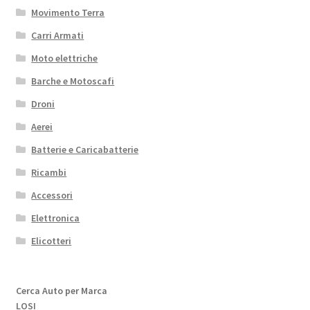
Movimento Terra
Carri Armati
Moto elettriche
Barche e Motoscafi
Droni
Aerei
Batterie e Caricabatterie
Ricambi
Accessori
Elettronica
Elicotteri
Cerca Auto per Marca
LOSI