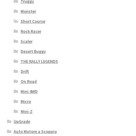
Truggy
Monster
Short Course
Rock Racer
Scaler
Desert Buggy
THE RALLY LEGENDS
Drift
On Road
Mini 4WD
Micro
Mini-Z
UpGrade
Auto Motore a Scoppio