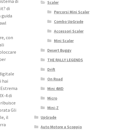
Sistema di
Scaler
it? di
Percorsi Mini Scaler
a guida
Combo UpGrade
rawl
Accessori Scaler
re, con
Mini Scaler
ali
Desert Buggy
 bloccare
 per
THE RALLY LEGENDS
Drift
igitale
On Road
i hai
t? Estrema
Mini 4WD
RX-4 di
Micro
ribuisce
Mini-Z
orata Gli
e, il
UpGrade
erra
Auto Motore a Scoppio