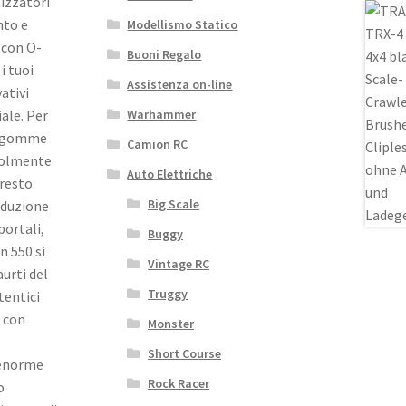
izzatori
nto e
Modellismo Statico
 con O-
Buoni Regalo
i tuoi
Assistenza on-line
ativi
iale. Per
Warhammer
ue gomme
Camion RC
evolmente
Auto Elettriche
 resto.
Big Scale
iduzione
portali,
Buggy
n 550 si
Vintage RC
urti del
Truggy
tentici
e con
Monster
l
Short Course
 enorme
Rock Racer
o