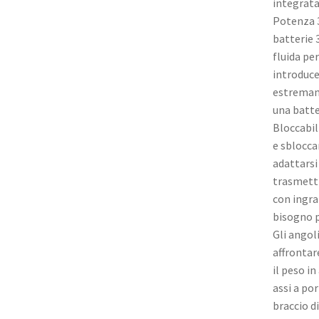
integrata
Potenza 3
batterie 3
fluida pe
introduce
estremame
una batte
Bloccabil
e sblocca
adattarsi 
trasmetti
con ingran
bisogno pe
Gli angol
affrontar
il peso i
assi a por
braccio d