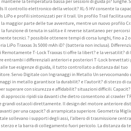
 mantiene la temperatura bassa per sessioni di guida pi? lunghe. 
s Il controllo elettronico della velocit? XL-5 HV consente la capac
s LiPo e profili sintonizzati per il trail. Un profilo Trail facilita un
r la maggior parte delle tue avventure, mentre un nuovo profilo C
 la funzione di tenuta in salita e il reverse istantaneo per percorsi
nte tecnici. ? possibile ottenere tempi di corsa lunghi, fino a 2 o
ria LiPo Traxxas 3s 5000 mAh iD? (batteria non inclusa). Differenzi
i Remotamente T-Lock Traxxas ti offre la libert? e la versatilit? di
re entrambi i differenziali anteriori e posteriori T-Lock brevettati
alle tue esigenze di guida, il tutto controllato a distanza dal tuo
tore. Servo Digitale con Ingranaggi in Metallo Un servocomando d
aggi in metallo garantisce la durabilit? e l’autorit? di sterzo di cu
r superare con sicurezza e affidabilit? situazioni difficili. Capaci
i di approccio ripidi sia davanti che dietro consentono al crawler T
e grandi ostacoli direttamente. Il design del motore anteriore dist
n avanti per una capacit? di arrampicata superiore. Geometria Migli
tale sollevano i supporti degli assi, l’albero di trasmissione central
i sterzo e la barra di collegamento fuori pericolo. La distanza da t