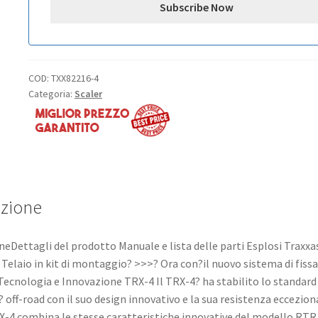
COD:
TXX82216-4
Categoria:
Scaler
izione
neDettagli del prodotto Manuale e lista delle parti Esplosi Traxx
 Telaio in kit di montaggio? >>>? Ora con?il nuovo sistema di fiss
 Tecnologia e Innovazione TRX-4 Il TRX-4? ha stabilito lo standard 
? off-road con il suo design innovativo e la sua resistenza eccezional
X-4 combina le stesse caratteristiche innovative del modello RTR 