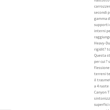
carrozzer
secondi p
gamma di 
supporti 
interni p
raggiunge
Heavy-Dut
rigidit? t
Questa st
per cui ? 
flessione
terreni t
il trasme
a 4 ruote
Canyon Tr
sintonizz
superfici