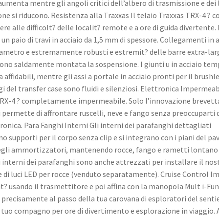
aumenta mentre gli angoli critici dell’albero di trasmissione e dei 
ne si riducono. Resistenza alla Traxxas Il telaio Traxxas TRX-4 ? c
ere alle difficolt? delle localit? remote e a ore di guida divertente.
 un paio di travi in acciaio da 1,5 mm di spessore. Collegamenti in a
ametro e estremamente robusti e estremit? delle barre extra-lar
o saldamente montata la sospensione. I giunti u in acciaio tem
 affidabili, mentre gli assi a portale in acciaio pronti per il brushle
i del transfer case sono fluidi e silenziosi. Elettronica Impermeabi
RX-4 ? completamente impermeabile. Solo l’innovazione brevetta
i permette di affrontare ruscelli, neve e fango senza preoccuparti 
tronica. Para Fanghi Interni Gli interni dei parafanghi dettagliati
o supporti per il corpo senza clip e si integrano con i piani del p
degli ammortizzatori, mantenendo rocce, fango e rametti lontano
i interni dei parafanghi sono anche attrezzati per installare il nos
 di luci LED per rocce (venduto separatamente). Cruise Control I
it? usando il trasmettitore e poi affina con la manopola Mult i-Fu
 precisamente al passo della tua carovana di esploratori del sentie
l tuo compagno per ore di divertimento e esplorazione in viaggio. 