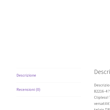
Descr
Descrizione
Descrizio
Recensioni (0)
82216-4 ?
Clipless!
versatilit
telaio TR