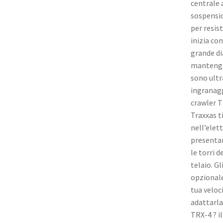
centrale 
sospensio
per resist
inizia con
grande di
mantengon
sono ultra
ingranagg
crawler T
Traxxas t
nell’elet
presentan
le torri 
telaio. Gl
opzionale
tua veloc
adattarla
TRX-4 ? i