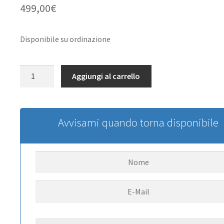
499,00
€
Disponibile su ordinazione
Traxxas
Aggiungi al carrello
TRX4
Kit
Di
Montaggio
Avvisami quando torna disponibile
Telaio
Clipless
quantità