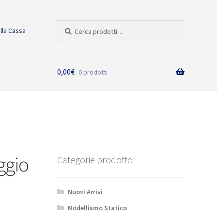
Cerca:
Cerca
alla Cassa
0,00
€
0 prodotti
ggio
Categorie prodotto
Nuovi Arrivi
Modellismo Statico