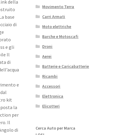
link della
Movimento Terra
ostruito
 La base
Carri Armati
cciaio di
Moto elettriche
ge
Barche e Motoscafi
prato
Droni
ss e gli
le Il
Aerei
ta di
Batterie e Caricabatterie
dell’acqua
Ricambi
avimento e
Accessori
 dal
Elettronica
tro kit
Elicotteri
mposta la
nction per
ro. Il
Cerca Auto per Marca
Angolo di
LOSI