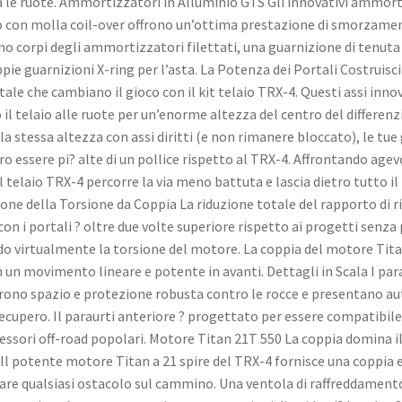
le ruote. Ammortizzatori in Alluminio GTS Gli innovativi ammort
o con molla coil-over offrono un’ottima prestazione di smorzame
o corpi degli ammortizzatori filettati, una guarnizione di tenuta
pie guarnizioni X-ring per l’asta. La Potenza dei Portali Costruisci 
tale che cambiano il gioco con il kit telaio TRX-4. Questi assi innov
 il telaio alle ruote per un’enorme altezza del centro del differenz
la stessa altezza con assi diritti (e non rimanere bloccato), le t
o essere pi? alte di un pollice rispetto al TRX-4. Affrontando ag
il telaio TRX-4 percorre la via meno battuta e lascia dietro tutto il
one della Torsione da Coppia La riduzione totale del rapporto di r
con i portali ? oltre due volte superiore rispetto ai progetti senza 
o virtualmente la torsione del motore. La coppia del motore Tita
n un movimento lineare e potente in avanti. Dettagli in Scala I para
rono spazio e protezione robusta contro le rocce e presentano au
 recupero. Il paraurti anteriore ? progettato per essere compatibil
essori off-road popolari. Motore Titan 21T 550 La coppia domina i
 Il potente motore Titan a 21 spire del TRX-4 fornisce una coppia
are qualsiasi ostacolo sul cammino. Una ventola di raffreddament