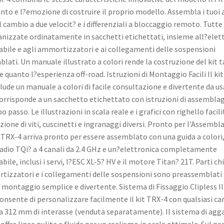
nto e l?emozione di costruire il proprio modello. Assembla i tuoi a
l cambio a due velocit? e i differenziali a bloccaggio remoto. Tutte 
nizzate ordinatamente in sacchetti etichettati, insieme all?elet
ile e agli ammortizzatori e ai collegamenti delle sospensioni
lati. Un manuale illustrato a colori rende la costruzione del kit 
e quanto l?esperienza off-road. Istruzioni di Montaggio Facili Il kit
lude un manuale a colori di facile consultazione e divertente da us
orrisponde a un sacchetto etichettato con istruzioni di assembla
 passo. Le illustrazioni in scala reale e i grafici con righello facil
zione di viti, cuscinetti e ingranaggi diversi. Pronto per l’Assembla
o TRX-4 arriva pronto per essere assemblato con una guida a colori
adio TQi? a 4 canali da 2.4 GHz e un?elettronica completamente
ile, inclusi i servi, l?ESC XL-5? HV e il motore Titan? 21T. Parti c
tizzatori e i collegamenti delle sospensioni sono preassemblati
l montaggio semplice e divertente. Sistema di Fissaggio Clipless Il
consente di personalizzare facilmente il kit TRX-4 con qualsiasi ca
a 312 mm di interasse (venduta separatamente). Il sistema di agg
ffre linee pulite e fluide per un realismo in scala ottimale. Sul pe