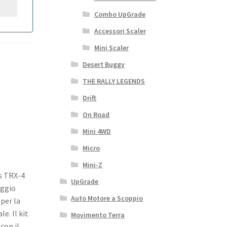
Combo UpGrade
Accessori Scaler
Mini Scaler
Desert Buggy
THE RALLY LEGENDS
Drift
On Road
Mini 4WD
Micro
Mini-Z
as TRX-4
UpGrade
aggio
Auto Motore a Scoppio
per la
e. Il kit
Movimento Terra
con il