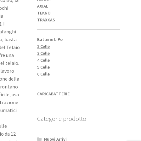
AXIAL
ochi
TEKNO
ia
TRAXXAS
. I
rafanghi
a, basta
Batterie LiPo
2 Celle
del Telaio
3 Celle
fre una
4 Celle
el telaio.
5 Celle
 lavoro
6 Celle
ione della
ffrontano
CARICABATTERIE
cile, usa
 trazione
neumatici
Categorie prodotto
ulle
io da 12
Nuovi Arrivi