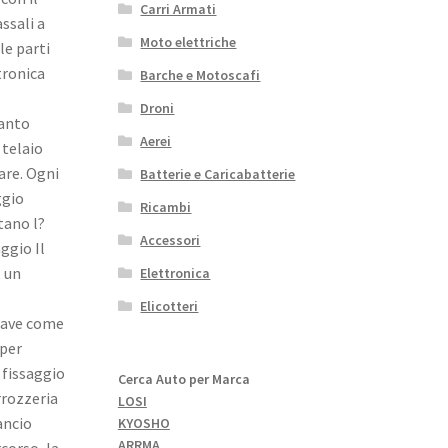
Carri Armati
ssali a
Moto elettriche
le parti
tronica
Barche e Motoscafi
Droni
tanto
Aerei
 telaio
are. Ogni
Batterie e Caricabatterie
ggio
Ricambi
itano l?
Accessori
ggio Il
, un
Elettronica
Elicotteri
hiave come
 per
 fissaggio
Cerca Auto per Marca
rrozzeria
LOSI
ancio
KYOSHO
ARRMA
rcorso, la