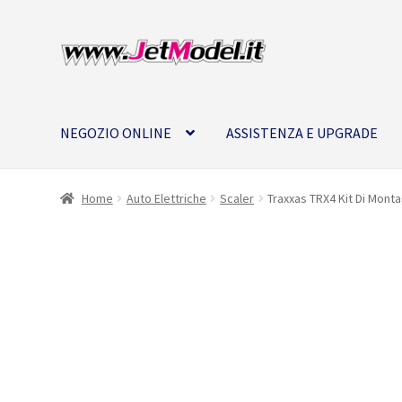
Vai
Vai
alla
al
navigazione
contenuto
NEGOZIO ONLINE
ASSISTENZA E UPGRADE
Home
Auto Elettriche
Scaler
Traxxas TRX4 Kit Di Monta
SU
ORDINAZIONE