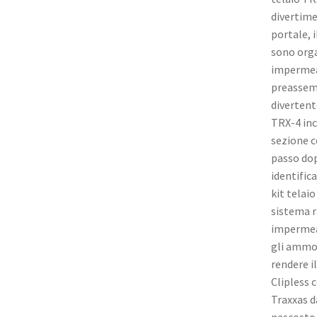
divertime
portale, i
sono orga
impermeab
preassemb
divertent
TRX-4 inc
sezione c
passo dopo
identifica
kit telai
sistema r
impermeab
gli ammor
rendere i
Clipless 
Traxxas d
nascosto o