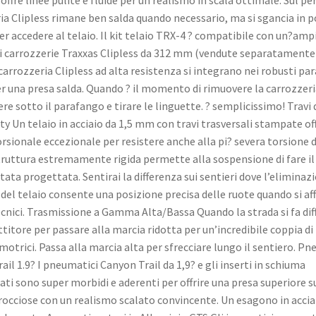
ia Clipless rimane ben salda quando necessario, ma si sgancia in p
er accedere al telaio. Il kit telaio TRX-4 ? compatibile con un?amp
carrozzerie Traxxas Clipless da 312 mm (vendute separatamente)
carrozzeria Clipless ad alta resistenza si integrano nei robusti pa
er una presa salda. Quando ? il momento di rimuovere la carrozzeri
re sotto il parafango e tirare le linguette. ? semplicissimo! Travi 
y Un telaio in acciaio da 1,5 mm con travi trasversali stampate of
orsionale eccezionale per resistere anche alla pi? severa torsione d
ruttura estremamente rigida permette alla sospensione di fare il
stata progettata. Sentirai la differenza sui sentieri dove l’eliminaz
 del telaio consente una posizione precisa delle ruote quando si a
ecnici. Trasmissione a Gamma Alta/Bassa Quando la strada si fa diffi
ttitore per passare alla marcia ridotta per un’incredibile coppia di
 motrici. Passa alla marcia alta per sfrecciare lungo il sentiero. P
ail 1.9? I pneumatici Canyon Trail da 1,9? e gli inserti in schiuma
ati sono super morbidi e aderenti per offrire una presa superiore s
 rocciose con un realismo scalato convincente. Un esagono in accia