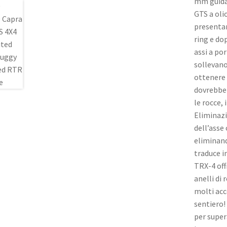
mm guida 
GTS a oli
presentan
ring e dop
assi a por
sollevano
ottenere 
dovrebber
le rocce, 
Eliminazi
dell’asse 
eliminand
traduce i
TRX-4 off
anelli di
molti acc
sentiero!
per super