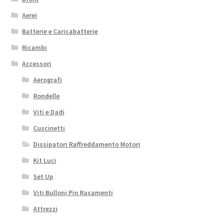
Aerei
Batterie e Caricabatterie
Ricambi
Accessori
Aerografi
Rondelle
Viti e Dadi
Cuscinetti
Dissipatori Raffreddamento Motori
Kit Luci
Set Up
Viti Bulloni Pin Rasamenti
Attrezzi