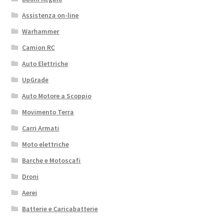
Assistenza on-line
Warhammer
Camion RC
Auto Elettriche
UpGrade
Auto Motore a Scoppio
Movimento Terra
Carri Armati
Moto elettriche
Barche e Motoscafi
Droni
Aerei
Batterie e Caricabatterie