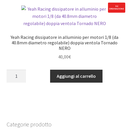
Ultra
SU
ORDINAZIONE
High
Speed
Motor
Cooling
Yeah Racing dissipatore in alluminio per motori 1/8 (da
Fan
40.8mm diametro regolabile) doppia ventola Tornado
NERO
quantità
40,00
€
Yeah
Aggiungi al carrello
Racing
dissipatore
in
alluminio
per
motori
1/8
Categorie prodotto