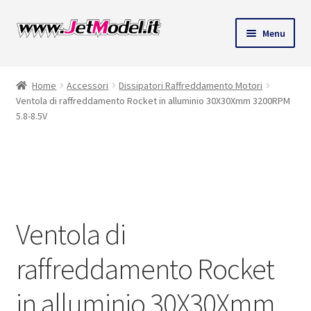
Vai
Vai
Menu
alla
al
ndi
navigazione
contenuto
Home
Accessori
Dissipatori Raffreddamento Motori
u
Ventola di raffreddamento Rocket in alluminio 30X30Xmm 3200RPM
5.8-8.5V
SU
ORDINAZIONE
Ventola di
raffreddamento Rocket
in alluminio 30X30Xmm