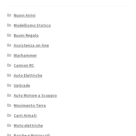
(da
40.8mm
Nuovi Arrivi
diametro
regolabile)
Modellismo Statico
doppia
Buoni Regalo
ventola
Assistenza on-line
Tornado
NERO
Warhammer
quantità
Camion RC
Auto Elettriche
UpGrade
Auto Motore a Scoppio
Movimento Terra
Carri Armati
Moto elettriche
Barche e Motoscafi