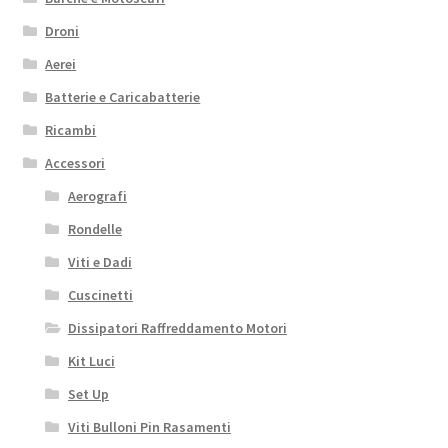
Droni
Aerei
Batterie e Caricabatterie
Ricambi
Accessori
Aerografi
Rondelle
Viti e Dadi
Cuscinetti
Dissipatori Raffreddamento Motori
Kit Luci
Set Up
Viti Bulloni Pin Rasamenti