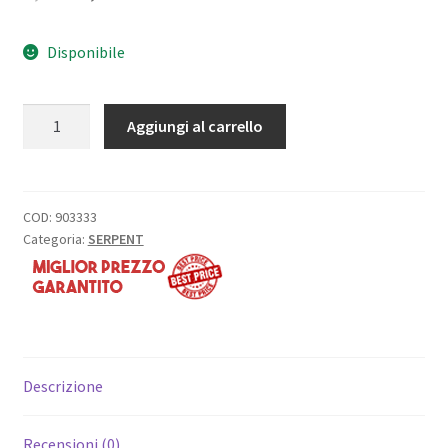
prezzo
prezzo
Disponibile
originale
attuale
era:
è:
X-
Aggiungi al carrello
9,00€.
5,60€.
RING
AMMORTIZZATORI
RCC
2009
COD:
903333
Categoria:
SERPENT
quantità
Descrizione
Recensioni (0)