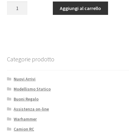
originale
attuale
PIASTRA
Aggiungi al carrello
era:
è:
INTERNA
30,00€.
20,65€.
SUPPORTO
PERNI
BRACCI
POSTERIORI
"V1"
quantità
Categorie prodotto
Nuovi Arrivi
Modellismo Statico
Buoni Regalo
Assistenza on-line
Warhammer
Camion RC