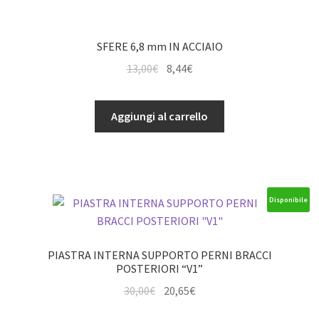
SFERE 6,8 mm IN ACCIAIO
Il
Il
13,00
€
8,44
€
prezzo
prezzo
originale
attuale
SFERE
Aggiungi al carrello
era:
è:
6,8
13,00€.
8,44€.
mm
IN
ACCIAIO
quantità
Disponibile
PIASTRA INTERNA SUPPORTO PERNI BRACCI
POSTERIORI “V1”
Il
Il
30,00
€
20,65
€
prezzo
prezzo