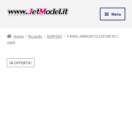
Vai
Vai
Menu
alla
al
ndi
navigazione
contenuto
Home
Ricambi
SERPENT
X-RING AMMORTIZZATORI RCC
u
2009
IN OFFERTA!
Solo 2 pezzi
disponibili