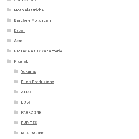
Moto elettriche
Barche e Motoscafi
Droni
Aerei
Batterie e Caricabatterie
Ricambi
Yokomo
Fuori Produzione
AXIAL
LOSI
PARKZONE
FURITEK
MCD RACING