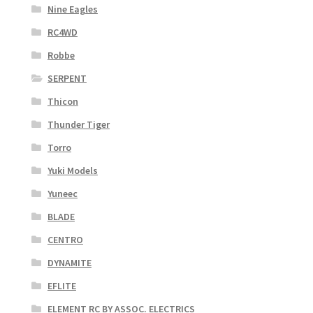
Nine Eagles
RC4WD
Robbe
SERPENT
Thicon
Thunder Tiger
Torro
Yuki Models
Yuneec
BLADE
CENTRO
DYNAMITE
EFLITE
ELEMENT RC BY ASSOC. ELECTRICS