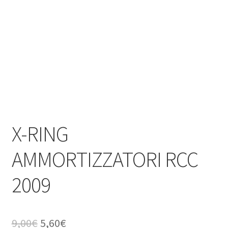
X-RING
AMMORTIZZATORI RCC
2009
Il
Il
9,00
€
5,60
€