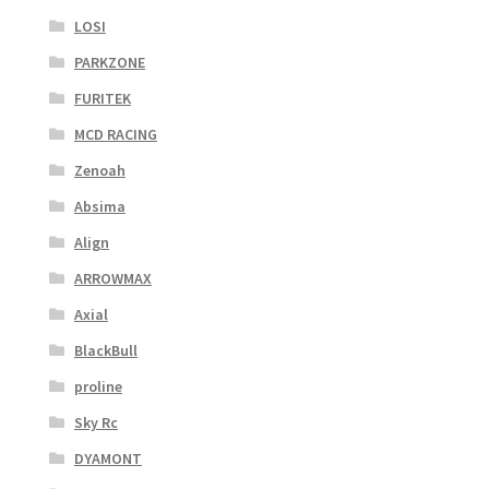
LOSI
PARKZONE
FURITEK
MCD RACING
Zenoah
Absima
Align
ARROWMAX
Axial
BlackBull
proline
Sky Rc
DYAMONT