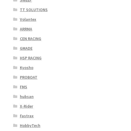
SWEEP
TT SOLUTIONS
Volantex
ARRMA
CEN RACING
GMADE
HSP RACING
Kyosho
PROBOAT
FMS
hubsan
X-Rider
Fastrax
HobbyTech