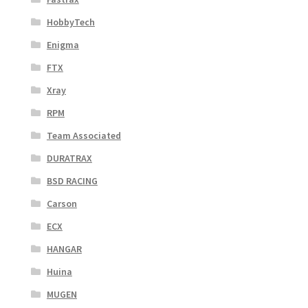
HobbyTech
Enigma
FTX
Xray
RPM
Team Associated
DURATRAX
BSD RACING
Carson
ECX
HANGAR
Huina
MUGEN