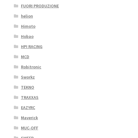
FUORI PRODUZIONE
helion
Himoto
Hobao
HPI RACING
MCD
Robitronic
Sworkz
TEKNO
TRAXXAS
EAZYRC
Maverick
MUC-OFF