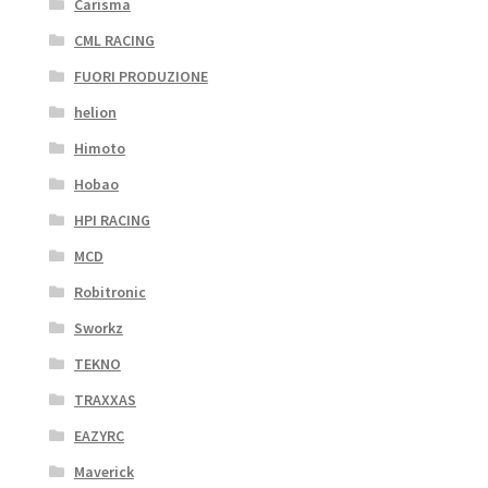
Carisma
CML RACING
FUORI PRODUZIONE
helion
Himoto
Hobao
HPI RACING
MCD
Robitronic
Sworkz
TEKNO
TRAXXAS
EAZYRC
Maverick