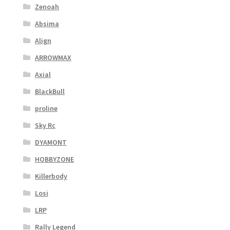
Zenoah
Absima
Align
ARROWMAX
Axial
BlackBull
proline
Sky Rc
DYAMONT
HOBBYZONE
Killerbody
Losi
LRP
Rally Legend