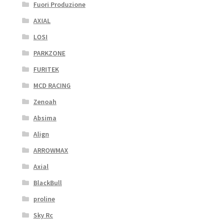
Fuori Produzione
AXIAL
LOSI
PARKZONE
FURITEK
MCD RACING
Zenoah
Absima
Align
ARROWMAX
Axial
BlackBull
proline
Sky Rc