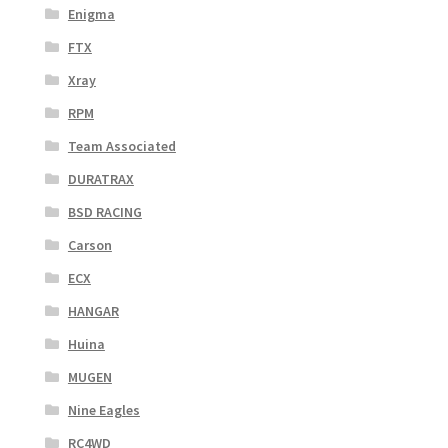
Enigma
FTX
Xray
RPM
Team Associated
DURATRAX
BSD RACING
Carson
ECX
HANGAR
Huina
MUGEN
Nine Eagles
RC4WD