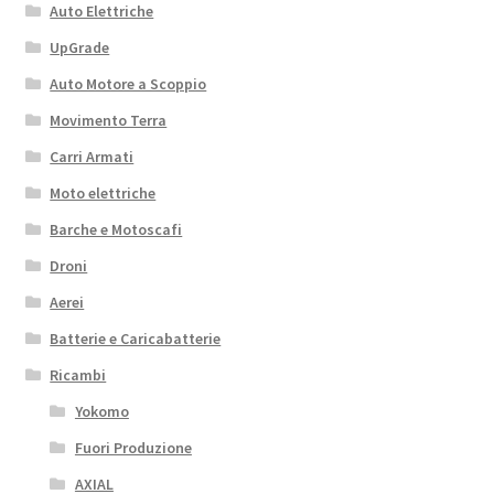
Auto Elettriche
UpGrade
Auto Motore a Scoppio
Movimento Terra
Carri Armati
Moto elettriche
Barche e Motoscafi
Droni
Aerei
Batterie e Caricabatterie
Ricambi
Yokomo
Fuori Produzione
AXIAL