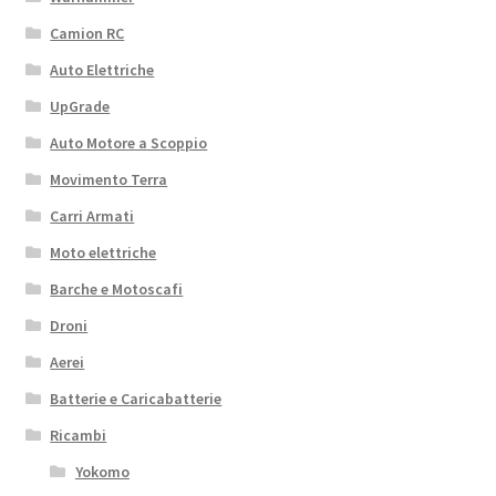
Camion RC
Auto Elettriche
UpGrade
Auto Motore a Scoppio
Movimento Terra
Carri Armati
Moto elettriche
Barche e Motoscafi
Droni
Aerei
Batterie e Caricabatterie
Ricambi
Yokomo