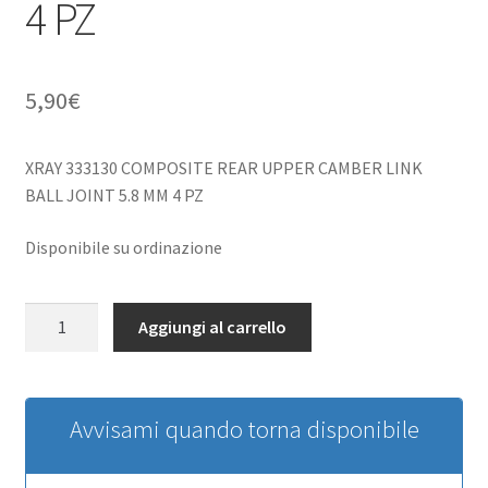
4 PZ
5,90
€
XRAY 333130 COMPOSITE REAR UPPER CAMBER LINK
BALL JOINT 5.8 MM 4 PZ
Disponibile su ordinazione
XRAY
Aggiungi al carrello
333130
COMPOSITE
REAR
UPPER
Avvisami quando torna disponibile
CAMBER
LINK