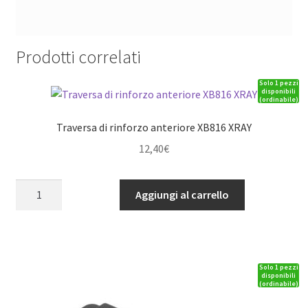
Prodotti correlati
Solo 1 pezzi
disponibili
(ordinabile)
Traversa di rinforzo anteriore XB816 XRAY
12,40
€
Traversa
Aggiungi al carrello
di
rinforzo
anteriore
XB816
Solo 1 pezzi
XRAY
disponibili
(ordinabile)
quantità