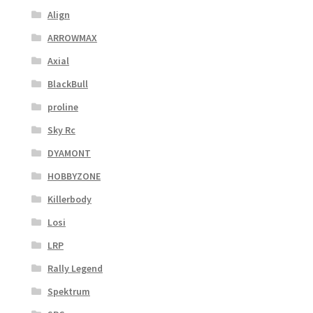
Align
ARROWMAX
Axial
BlackBull
proline
Sky Rc
DYAMONT
HOBBYZONE
Killerbody
Losi
LRP
Rally Legend
Spektrum