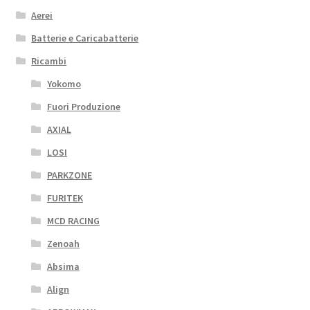
Aerei
Batterie e Caricabatterie
Ricambi
Yokomo
Fuori Produzione
AXIAL
LOSI
PARKZONE
FURITEK
MCD RACING
Zenoah
Absima
Align