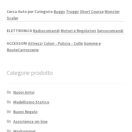
Cerca Auto per Categoria
Buggy
Truggy
Short Course
Monster
Scaler
ELETTRONICA
Radiocomandi
Motori e Regolatori
Servocomandi
ACCESSORI
Attrezzi
Colori - Pulizia - Colle
Gomme e
Ruote
Carrozzerie
Categorie prodotto
Nuovi Arrivi
Modellismo Statico
Buoni Regalo
Assistenza on-line
Warhammer