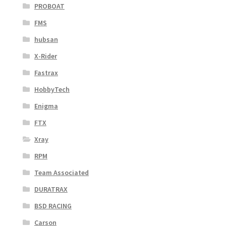
PROBOAT
FMS
hubsan
X-Rider
Fastrax
HobbyTech
Enigma
FTX
Xray
RPM
Team Associated
DURATRAX
BSD RACING
Carson