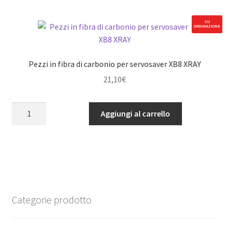
V2
quantità
SU
ORDINAZIONE
Pezzi in fibra di carbonio per servosaver XB8 XRAY
21,10
€
Pezzi
Aggiungi al carrello
in
fibra
di
carbonio
per
servosaver
XB8
Categorie prodotto
XRAY
quantità