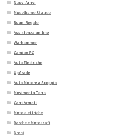
Nuovi Arrivi
Modellismo Statico
Buoni Regalo
Assistenza on-line
Warhammer
Camion RC
Auto Elettriche
UpGrade
Auto Motore a Scoppio
Movimento Terra
Carri Armati
Moto elettriche
Barche e Motoscafi
Droni