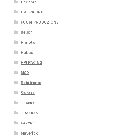
Carisma
CML RACING
FUORI PRODUZIONE
helion
Himoto
Hobao
HPI RACING
MCD
Robitronic
Sworkz
TEKNO
TRAXXAS
EAZYRC
Maverick