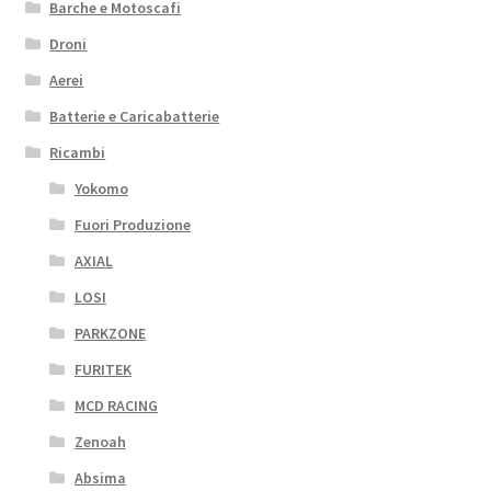
Barche e Motoscafi
Droni
Aerei
Batterie e Caricabatterie
Ricambi
Yokomo
Fuori Produzione
AXIAL
LOSI
PARKZONE
FURITEK
MCD RACING
Zenoah
Absima