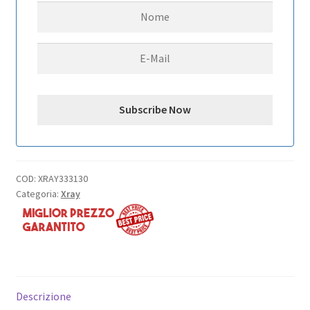
BALL
JOINT
5.8
MM
4
PZ
quantità
COD:
XRAY333130
Categoria:
Xray
Descrizione