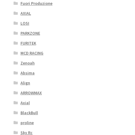
Fuori Produzione
AXIAL
LOSI
PARKZONE
FURITEK
MCD RACING
Zenoah
Absima
Align
ARROWMAX
Axial
BlackBull
proline
Sky Rc