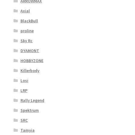
ARROWMAX
Axial
BlackBull
proline
Sky Rc
DYAMONT
HOBBYZONE
Killerbody
Losi
LRP
Rally Legend
Spektrum
SRC
Tamyia