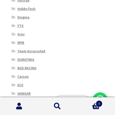
Fastrax
HobbyTech
Enigma
FTX
Xray
RPM
Team Associated
DURATRAX
BSD RACING
Carson
ECX
HANGAR
Serve Aiuto?
Huina
0
Cerca:
Cerca
MUGEN