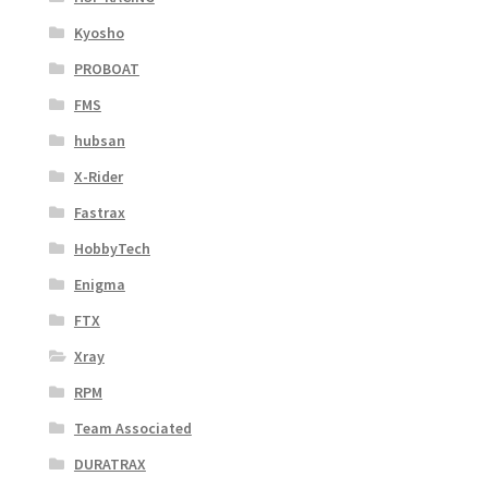
Kyosho
PROBOAT
FMS
hubsan
X-Rider
Fastrax
HobbyTech
Enigma
FTX
Xray
RPM
Team Associated
DURATRAX