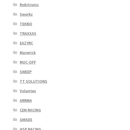
Robitronic
Sworkz
TEKNO
TRAXXAS
EAZYRC
Maverick
MUC-OFF
SWEEP
TT SOLUTIONS
Volantex
ARRMA
CEN RACING
GMADE
HSP RACING