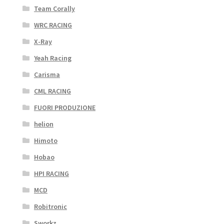
Team Corally
WRC RACING
X-Ray
Yeah Racing
Carisma
CML RACING
FUORI PRODUZIONE
helion
Himoto
Hobao
HPI RACING
MCD
Robitronic
Sworkz