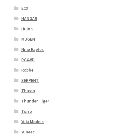
ECX
HANGAR
Huina
MUGEN
Nine Eagles
RC4WD
Robbe
SERPENT
Thicon
Thunder Tiger
Torro
Yuki Models
Yuneec