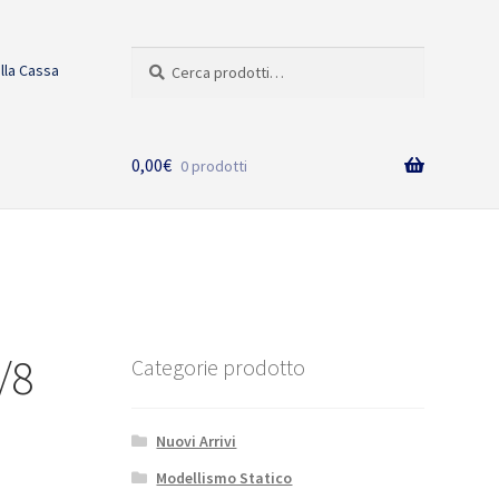
Cerca:
Cerca
alla Cassa
0,00
€
0 prodotti
/8
Categorie prodotto
Nuovi Arrivi
Modellismo Statico