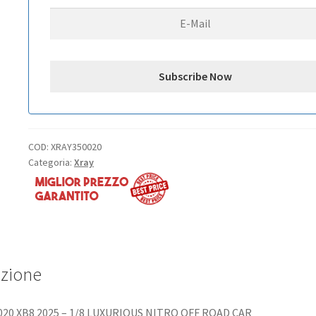
ROAD
CAR
quantità
COD:
XRAY350020
Categoria:
Xray
izione
020 XB8 2025 – 1/8 LUXURIOUS NITRO OFF ROAD CAR