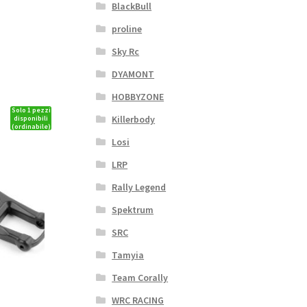
BlackBull
proline
Sky Rc
DYAMONT
HOBBYZONE
Solo 1 pezzi
Killerbody
disponibili
(ordinabile)
Losi
LRP
Rally Legend
Spektrum
SRC
Tamyia
Team Corally
WRC RACING