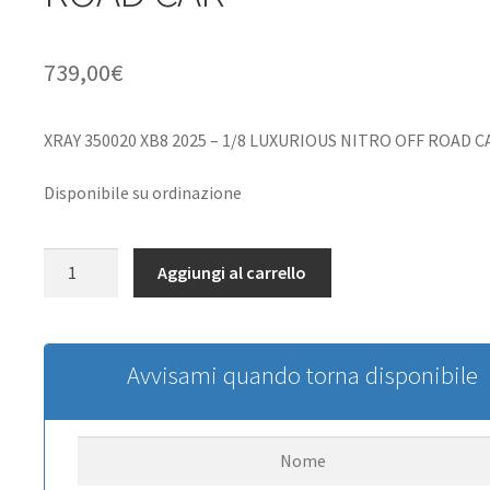
739,00
€
XRAY 350020 XB8 2025 – 1/8 LUXURIOUS NITRO OFF ROAD C
Disponibile su ordinazione
XRAY
Aggiungi al carrello
350020
XB8
2025
-
Avvisami quando torna disponibile
1/8
LUXURIOUS
NITRO
OFF