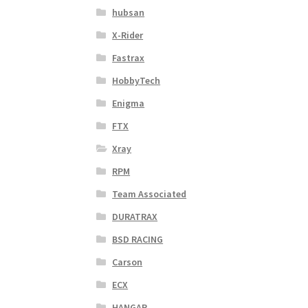
hubsan
X-Rider
Fastrax
HobbyTech
Enigma
FTX
Xray
RPM
Team Associated
DURATRAX
BSD RACING
Carson
ECX
HANGAR