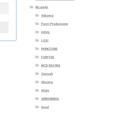
Ricambi
Yokomo
Fuori Produzione
AXIAL
LOSI
PARKZONE
FURITEK
MCD RACING
Zenoah
Absima
Align
ARROWMAX
Axial