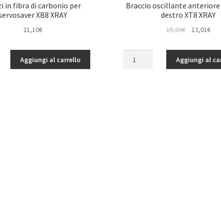
i in fibra di carbonio per
Braccio oscillante anteriore
servosaver XB8 XRAY
destro XT8 XRAY
Il
Il
21,10
€
15,30
€
13,01
€
prezzo
pre
originale
att
Braccio
Aggiungi al carrello
Aggiungi al ca
era:
è:
oscillante
15,30€.
13,
anteriore
inferiore
destro
XT8
r
XRAY
quantità