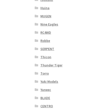
Huina
MUGEN
Nine Eagles
RC4WD
Robbe
SERPENT
Thicon
Thunder Tiger
Torro
Yuki Models
Yuneec
BLADE
CENTRO