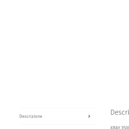
Descr
Descrizione
XRAY 350