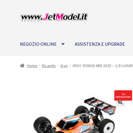
Vai
Vai
alla
al
navigazione
contenuto
NEGOZIO ONLINE
ASSISTENZA E UPGRADE
Home
Ricambi
Xray
XRAY 350020 XB8 2025 – 1/8 LUX
SU
ORDINAZIONE