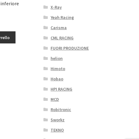
 inferiore
X-Ray
Yeah Racing
zzo
Carisma
uale
rrello
CML RACING
01€.
FUORI PRODUZIONE
helion
Himoto
Hobao
HPI RACING
MCD
Robitronic
Sworkz
TEKNO