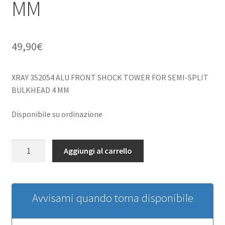
MM
49,90
€
XRAY 352054 ALU FRONT SHOCK TOWER FOR SEMI-SPLIT
BULKHEAD 4 MM
Disponibile su ordinazione
XRAY
Aggiungi al carrello
352054
ALU
FRONT
SHOCK
Avvisami quando torna disponibile
TOWER
FOR