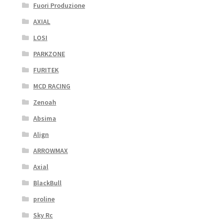
Fuori Produzione
AXIAL
LOSI
PARKZONE
FURITEK
MCD RACING
Zenoah
Absima
Align
ARROWMAX
Axial
BlackBull
proline
Sky Rc