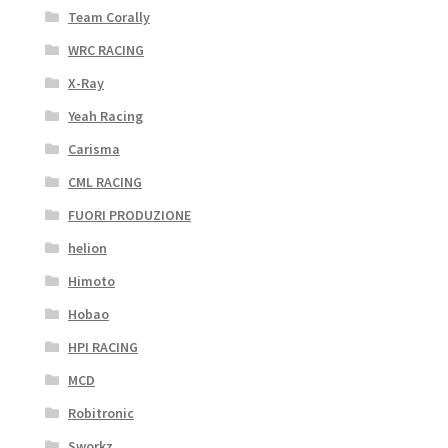
Team Corally
WRC RACING
X-Ray
Yeah Racing
Carisma
CML RACING
FUORI PRODUZIONE
helion
Himoto
Hobao
HPI RACING
MCD
Robitronic
Sworkz