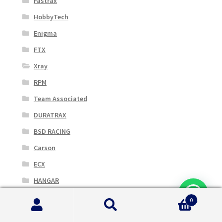
Fastrax
HobbyTech
Enigma
FTX
Xray
RPM
Team Associated
DURATRAX
BSD RACING
Carson
ECX
HANGAR
Huina
0
Cerca:
Cerca
MUGEN