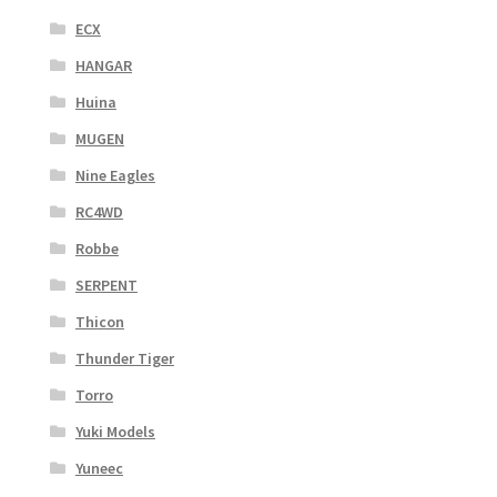
ECX
HANGAR
Huina
MUGEN
Nine Eagles
RC4WD
Robbe
SERPENT
Thicon
Thunder Tiger
Torro
Yuki Models
Yuneec