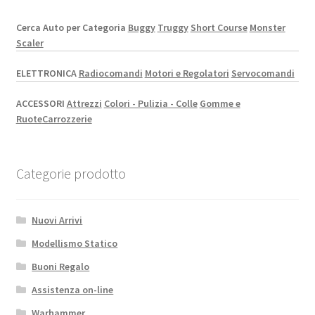
Cerca Auto per Categoria
Buggy
Truggy
Short Course
Monster
Scaler
ELETTRONICA
Radiocomandi
Motori e Regolatori
Servocomandi
ACCESSORI
Attrezzi
Colori - Pulizia - Colle
Gomme e
Ruote
Carrozzerie
Categorie prodotto
Nuovi Arrivi
Modellismo Statico
Buoni Regalo
Assistenza on-line
Warhammer