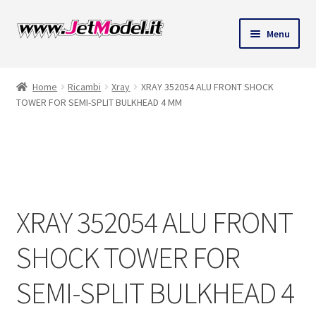
Vai
Vai
Menu
alla
al
ndi
navigazione
contenuto
Home
Ricambi
Xray
XRAY 352054 ALU FRONT SHOCK
u
TOWER FOR SEMI-SPLIT BULKHEAD 4 MM
SU
ORDINAZIONE
XRAY 352054 ALU FRONT
SHOCK TOWER FOR
SEMI-SPLIT BULKHEAD 4