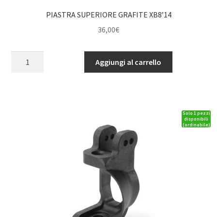
quantità
PIASTRA SUPERIORE GRAFITE XB8’14
36,00
€
PIASTRA
Aggiungi al carrello
SUPERIORE
GRAFITE
XB8'14
quantità
Solo 1 pezzi
disponibili
(ordinabile)