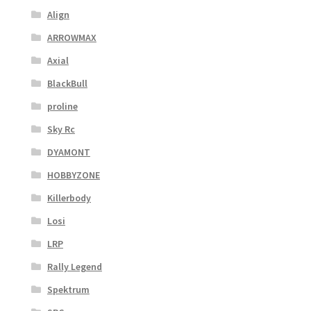
Align
ARROWMAX
Axial
BlackBull
proline
Sky Rc
DYAMONT
HOBBYZONE
Killerbody
Losi
LRP
Rally Legend
Spektrum