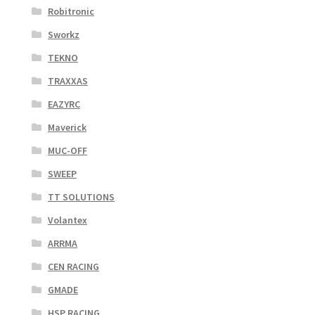
Robitronic
Sworkz
TEKNO
TRAXXAS
EAZYRC
Maverick
MUC-OFF
SWEEP
TT SOLUTIONS
Volantex
ARRMA
CEN RACING
GMADE
HSP RACING