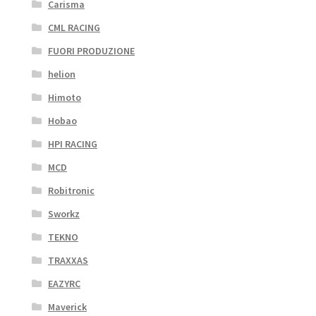
Carisma
CML RACING
FUORI PRODUZIONE
helion
Himoto
Hobao
HPI RACING
MCD
Robitronic
Sworkz
TEKNO
TRAXXAS
EAZYRC
Maverick