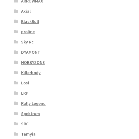
ARROWMAX
Axial
BlackBull
proline
Sky Rc
DYAMONT
HOBBYZONE
Killerbody
Losi
LRP
Rally Legend
Spektrum
SRC
Tamyia