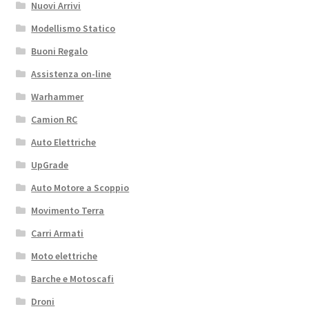
Nuovi Arrivi
Modellismo Statico
Buoni Regalo
Assistenza on-line
Warhammer
Camion RC
Auto Elettriche
UpGrade
Auto Motore a Scoppio
Movimento Terra
Carri Armati
Moto elettriche
Barche e Motoscafi
Droni