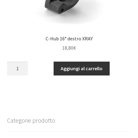
C-Hub 16° destro XRAY
18,80
€
C-
Aggiungi al carrello
Hub
16°
destro
XRAY
quantità
Categorie prodotto