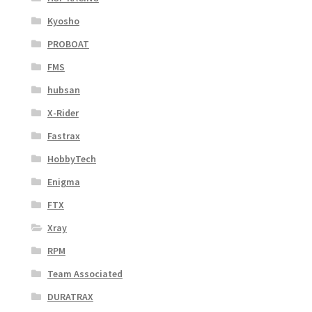
Kyosho
PROBOAT
FMS
hubsan
X-Rider
Fastrax
HobbyTech
Enigma
FTX
Xray
RPM
Team Associated
DURATRAX