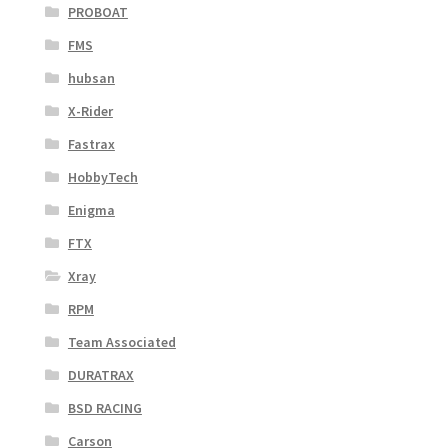
PROBOAT
FMS
hubsan
X-Rider
Fastrax
HobbyTech
Enigma
FTX
Xray
RPM
Team Associated
DURATRAX
BSD RACING
Carson