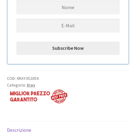
SEMI-
SPLIT
BULKHEAD
4
MM
quantità
COD:
XRAY352054
Categoria:
Xray
Descrizione