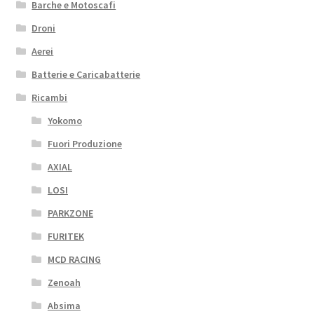
Barche e Motoscafi
Droni
Aerei
Batterie e Caricabatterie
Ricambi
Yokomo
Fuori Produzione
AXIAL
LOSI
PARKZONE
FURITEK
MCD RACING
Zenoah
Absima