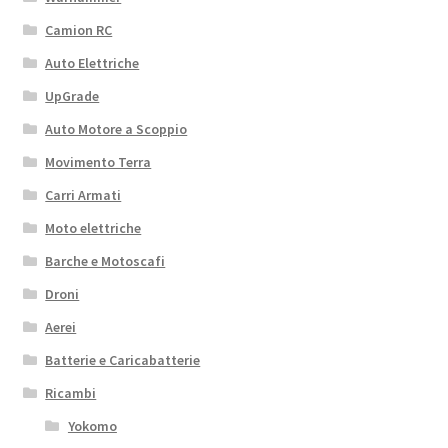
Camion RC
Auto Elettriche
UpGrade
Auto Motore a Scoppio
Movimento Terra
Carri Armati
Moto elettriche
Barche e Motoscafi
Droni
Aerei
Batterie e Caricabatterie
Ricambi
Yokomo