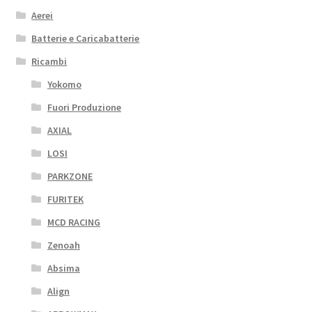
Aerei
Batterie e Caricabatterie
Ricambi
Yokomo
Fuori Produzione
AXIAL
LOSI
PARKZONE
FURITEK
MCD RACING
Zenoah
Absima
Align