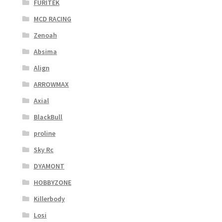
FURITEK
MCD RACING
Zenoah
Absima
Align
ARROWMAX
Axial
BlackBull
proline
Sky Rc
DYAMONT
HOBBYZONE
Killerbody
Losi