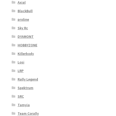
Axial
BlackBull
proline
Sky Rc
DYAMONT
HOBBYZONE
Killerbody
Losi
LRP
Rally Legend
Spektrum
SRC
Tamyia
Team Corally