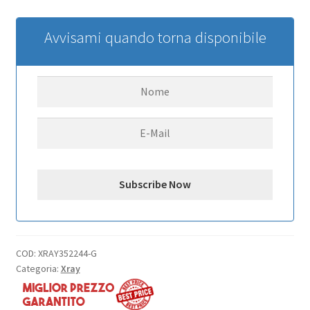
PB
STEERING
Avvisami quando torna disponibile
BLOCK
LB
-
GRAPHITE
quantità
COD:
XRAY352244-G
Categoria:
Xray