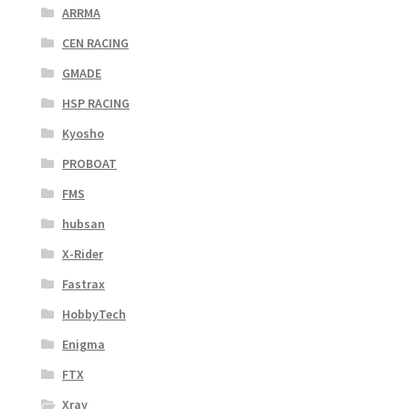
ARRMA
CEN RACING
GMADE
HSP RACING
Kyosho
PROBOAT
FMS
hubsan
X-Rider
Fastrax
HobbyTech
Enigma
FTX
Xray