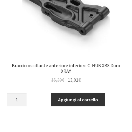
Braccio oscillante anteriore inferiore C-HUB XB8 Duro
XRAY
Il
Il
15,30
€
13,01
€
prezzo
prezzo
originale
attuale
Braccio
Aggiungi al carrello
era:
è:
oscillante
15,30€.
13,01€.
anteriore
inferiore
C-