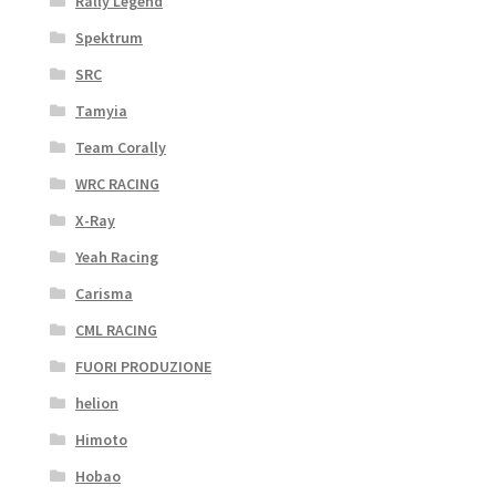
Rally Legend
Spektrum
SRC
Tamyia
Team Corally
WRC RACING
X-Ray
Yeah Racing
Carisma
CML RACING
FUORI PRODUZIONE
helion
Himoto
Hobao