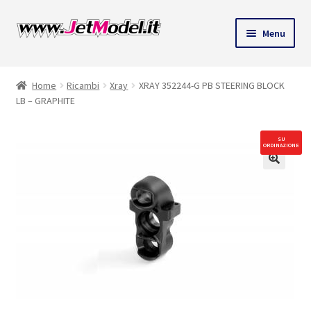
Vai
Vai
Menu
alla
al
ndi
navigazione
contenuto
Home
Ricambi
Xray
XRAY 352244-G PB STEERING BLOCK
u
LB – GRAPHITE
SU
ORDINAZIONE
🔍