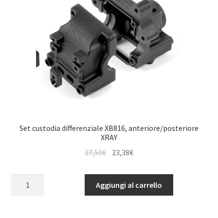
Set custodia differenziale XB816, anteriore/posteriore
XRAY
Il
Il
27,50
€
23,38
€
prezzo
prezzo
originale
attuale
Set
Aggiungi al carrello
era:
è:
custodia
27,50€.
23,38€.
differenziale
XB816,