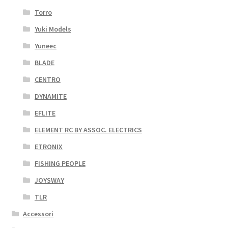
Torro
Yuki Models
Yuneec
BLADE
CENTRO
DYNAMITE
EFLITE
ELEMENT RC BY ASSOC. ELECTRICS
ETRONIX
FISHING PEOPLE
JOYSWAY
TLR
Accessori