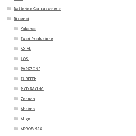
Batterie e Caricabatterie
Ricambi
Yokomo
Fuori Produzione
AXIAL
LOSI
PARKZONE
FURITEK
MCD RACING
Zenoah
Absima
Align
ARROWMAX