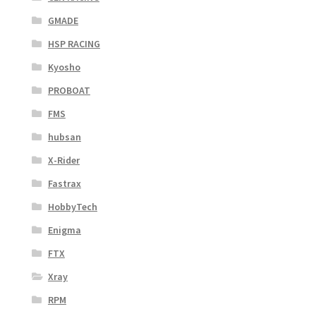
GMADE
HSP RACING
Kyosho
PROBOAT
FMS
hubsan
X-Rider
Fastrax
HobbyTech
Enigma
FTX
Xray
RPM