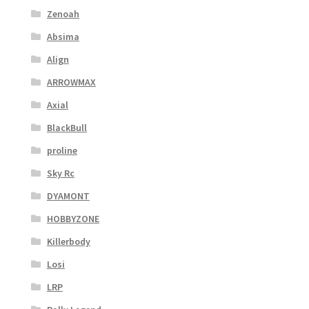
Zenoah
Absima
Align
ARROWMAX
Axial
BlackBull
proline
Sky Rc
DYAMONT
HOBBYZONE
Killerbody
Losi
LRP