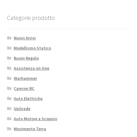
HUB
XB8
Duro
Categorie prodotto
XRAY
quantità
Nuovi Arrivi
Modellismo Statico
Buoni Regalo
Assistenza on-line
Warhammer
Camion RC
Auto Elettriche
UpGrade
Auto Motore a Scoppio
Movimento Terra