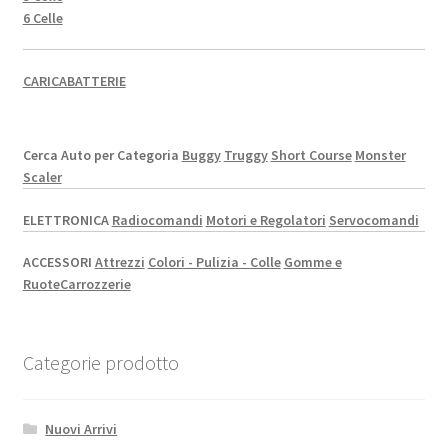
6 Celle
CARICABATTERIE
Cerca Auto per Categoria
Buggy
Truggy
Short Course
Monster
Scaler
ELETTRONICA
Radiocomandi
Motori e Regolatori
Servocomandi
ACCESSORI
Attrezzi
Colori - Pulizia - Colle
Gomme e
Ruote
Carrozzerie
Categorie prodotto
Nuovi Arrivi