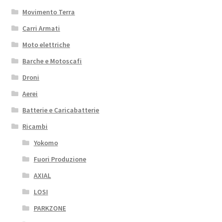
Movimento Terra
Carri Armati
Moto elettriche
Barche e Motoscafi
Droni
Aerei
Batterie e Caricabatterie
Ricambi
Yokomo
Fuori Produzione
AXIAL
LOSI
PARKZONE