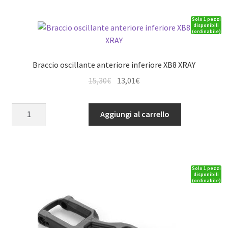
anteriore/posteriore
Solo 1 pezzi
XRAY
disponibili
(ordinabile)
quantità
Braccio oscillante anteriore inferiore XB8 XRAY
Il
Il
15,30
€
13,01
€
prezzo
prezzo
originale
attuale
Braccio
Aggiungi al carrello
era:
è:
oscillante
15,30€.
13,01€.
anteriore
inferiore
XB8
Solo 1 pezzi
XRAY
disponibili
(ordinabile)
quantità