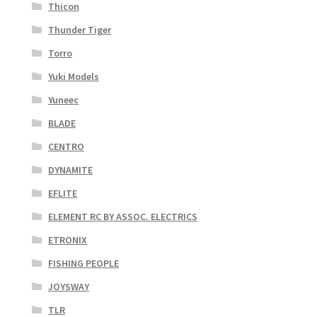
Thicon
Thunder Tiger
Torro
Yuki Models
Yuneec
BLADE
CENTRO
DYNAMITE
EFLITE
ELEMENT RC BY ASSOC. ELECTRICS
ETRONIX
FISHING PEOPLE
JOYSWAY
TLR