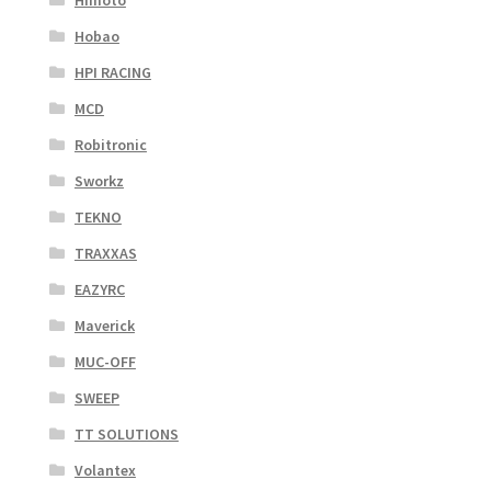
Hobao
HPI RACING
MCD
Robitronic
Sworkz
TEKNO
TRAXXAS
EAZYRC
Maverick
MUC-OFF
SWEEP
TT SOLUTIONS
Volantex