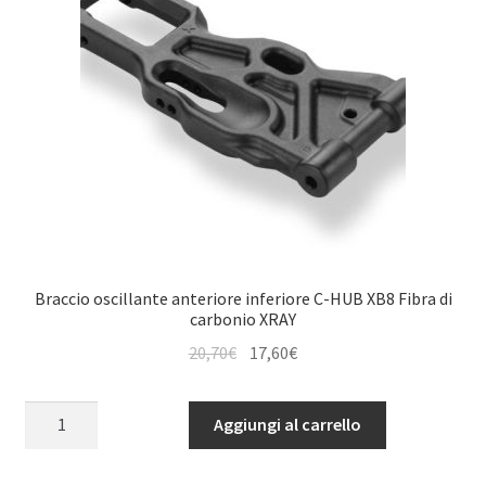
Braccio oscillante anteriore inferiore C-HUB XB8 Fibra di
carbonio XRAY
Il
Il
20,70
€
17,60
€
prezzo
prezzo
originale
attuale
Braccio
Aggiungi al carrello
era:
è:
oscillante
20,70€.
17,60€.
anteriore