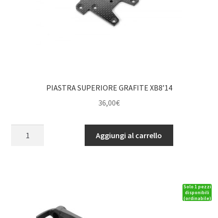
PIASTRA SUPERIORE GRAFITE XB8’14
36,00
€
PIASTRA
Aggiungi al carrello
SUPERIORE
GRAFITE
XB8'14
quantità
Solo 1 pezzi
disponibili
(ordinabile)