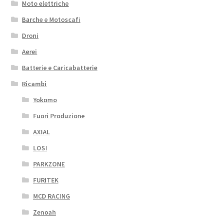
Moto elettriche
Barche e Motoscafi
Droni
Aerei
Batterie e Caricabatterie
Ricambi
Yokomo
Fuori Produzione
AXIAL
LOSI
PARKZONE
FURITEK
MCD RACING
Zenoah