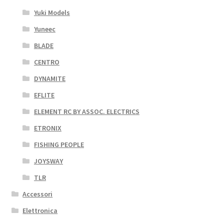
Yuki Models
Yuneec
BLADE
CENTRO
DYNAMITE
EFLITE
ELEMENT RC BY ASSOC. ELECTRICS
ETRONIX
FISHING PEOPLE
JOYSWAY
TLR
Accessori
Elettronica