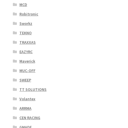
MCD
Robitronic
Sworkz
TEKNO
TRAXXAS
EAZYRC
Maverick
MUC-OFF
SWEEP
TT SOLUTIONS
Volantex
ARRMA
CEN RACING
GMADE