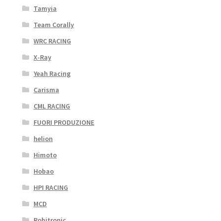
Tamyia
Team Corally
WRC RACING
X-Ray
Yeah Racing
Carisma
CML RACING
FUORI PRODUZIONE
helion
Himoto
Hobao
HPI RACING
MCD
Robitronic