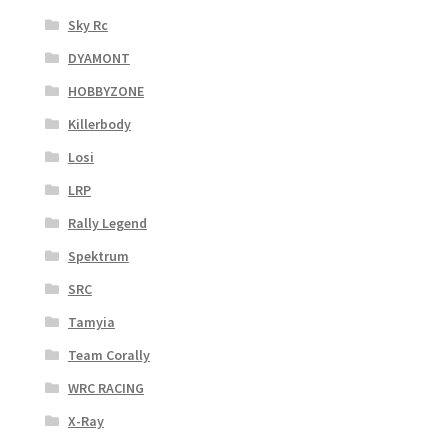
Sky Rc
DYAMONT
HOBBYZONE
Killerbody
Losi
LRP
Rally Legend
Spektrum
SRC
Tamyia
Team Corally
WRC RACING
X-Ray