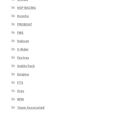
HSP RACING
Kyosho
PROBOAT
FMS
hubsan
X-Rider
Fastrax
HobbyTech
Enigma
FTX
Xray
RPM
Team Associated