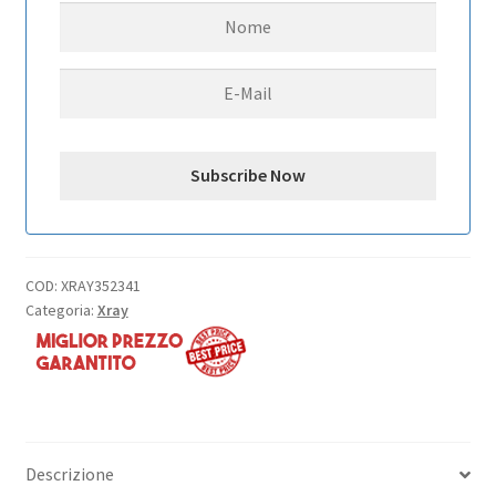
FOR
SEMI
-
SPLIT
BULKHEAD
-
REAR
quantità
COD:
XRAY352341
Categoria:
Xray
Descrizione