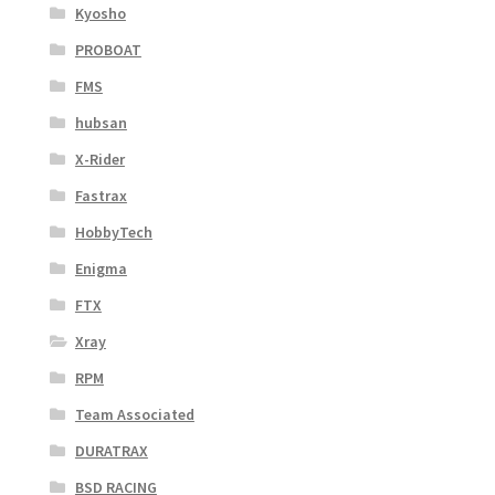
Kyosho
PROBOAT
FMS
hubsan
X-Rider
Fastrax
HobbyTech
Enigma
FTX
Xray
RPM
Team Associated
DURATRAX
BSD RACING