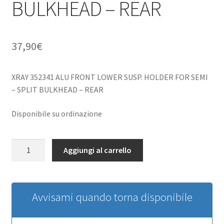
BULKHEAD – REAR
37,90
€
XRAY 352341 ALU FRONT LOWER SUSP. HOLDER FOR SEMI
– SPLIT BULKHEAD – REAR
Disponibile su ordinazione
XRAY
Aggiungi al carrello
352341
ALU
FRONT
LOWER
Avvisami quando torna disponibile
SUSP.
HOLDER