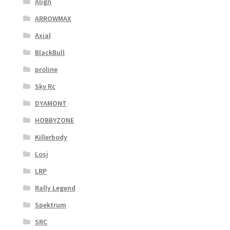
Align
ARROWMAX
Axial
BlackBull
proline
Sky Rc
DYAMONT
HOBBYZONE
Killerbody
Losi
LRP
Rally Legend
Spektrum
SRC