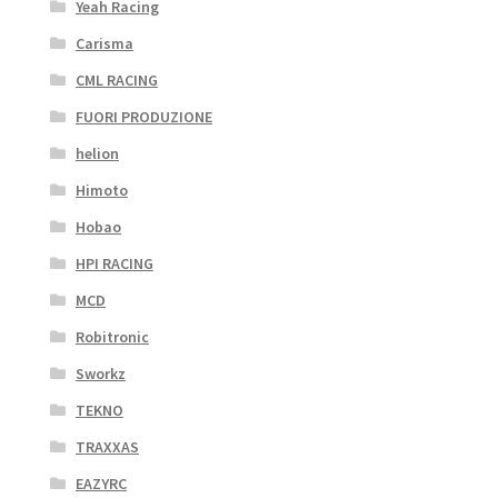
Yeah Racing
Carisma
CML RACING
FUORI PRODUZIONE
helion
Himoto
Hobao
HPI RACING
MCD
Robitronic
Sworkz
TEKNO
TRAXXAS
EAZYRC