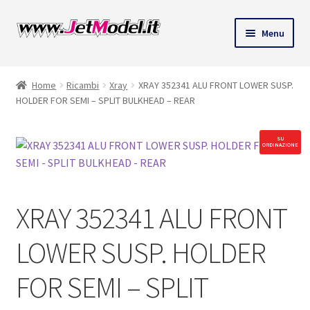
Vai
Vai
Menu
alla
al
ndi
navigazione
contenuto
Home
Ricambi
Xray
XRAY 352341 ALU FRONT LOWER SUSP.
u
HOLDER FOR SEMI – SPLIT BULKHEAD – REAR
SU
ORDINAZIONE
XRAY 352341 ALU FRONT
LOWER SUSP. HOLDER
FOR SEMI – SPLIT