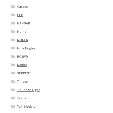
Carson
ECX
HANGAR
Huina
MUGEN
Nine Eagles
RC4WD
Robbe
SERPENT
Thicon
Thunder Tiger
Torro
Yuki Models