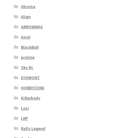
Absima
Align
ARROWMAX
Axial
BlackBull
proline
Sky Rc
DYAMONT
HOBBYZONE
Killerbody
Losi
LRP
Rally Legend