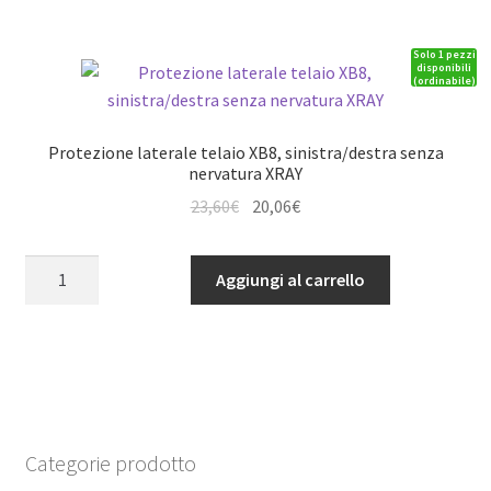
inferiore
C-
Solo 1 pezzi
HUB
disponibili
(ordinabile)
XB8
Fibra
di
Protezione laterale telaio XB8, sinistra/destra senza
carbonio
nervatura XRAY
XRAY
Il
Il
23,60
€
20,06
€
quantità
prezzo
prezzo
originale
attuale
Protezione
Aggiungi al carrello
era:
è:
laterale
23,60€.
20,06€.
telaio
XB8,
sinistra/destra
senza
nervatura
XRAY
Categorie prodotto
quantità