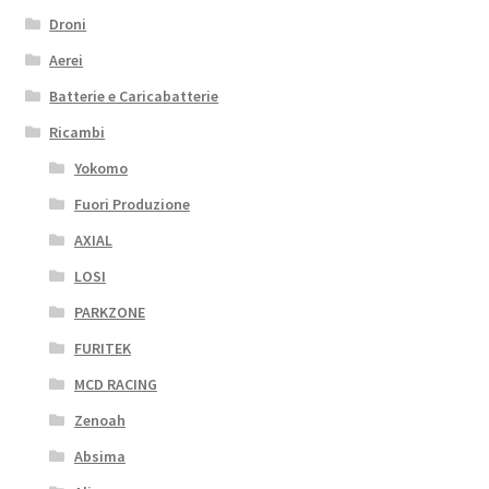
Droni
Aerei
Batterie e Caricabatterie
Ricambi
Yokomo
Fuori Produzione
AXIAL
LOSI
PARKZONE
FURITEK
MCD RACING
Zenoah
Absima