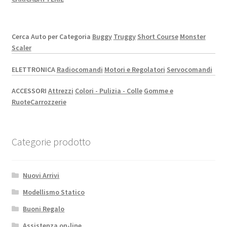
Cerca Auto per Categoria
Buggy
Truggy
Short Course
Monster
Scaler
ELETTRONICA
Radiocomandi
Motori e Regolatori
Servocomandi
ACCESSORI
Attrezzi
Colori - Pulizia - Colle
Gomme e
Ruote
Carrozzerie
Categorie prodotto
Nuovi Arrivi
Modellismo Statico
Buoni Regalo
Assistenza on-line